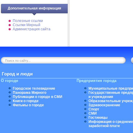
Дополнительная информация
Полезные ссылки
Ссылки Мирный
Администрация сайта
Город и люди
О городе
Предприятия города
Городское телевидение
Муниципальные предпри
Панорама Мирного
Государственные предп
Публикации о городе в СМИ
и учреждения
Книги о городе
Образовательные учреж
Фильмы о городе
Здравоохранение
Спорт
СМИ
Гостиницы
Информация о среднеме
заработной плате