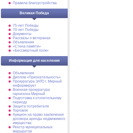
Правила благоустройства
Великая Победа
75-лет Победы
70-лет Победы
Документы
Рассказы о ветеранах
Объявления
«Стена памяти»
«Бессмертный полк»
Информация для населения
Объявления
Диплом «Признательность»
Прокуратура ЗАТО г. Мирный
информирует
Военная прокуратура
гарнизона Мирный
Подготовка к отопительному
периоду
Защита потребителя
Торговля
Аукцион на право заключения
договора аренды недвижимого
имущества
Реестр муниципальных
маршрутов