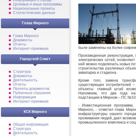
Информация о городе
Целевые и иные программы
Национальные проекты
Статистические данные
Глава Мирного
Глава Мирного
Документы
Отчеты
были заменены на более совре
Интернет-приемная
Произведенная реконструкция, 
Городской Совет
электрических сетей, позволяе
ней можно подключать новых пот
строительства различных объек
Структура
аквапарка и стадиона.
Документы
Деятельность
Кроме того, замена трансф
Отчеты
существующих потребителей –
Проекты документов
объекты: главный штаб космо
Публичные слушания
Напомним, что два года на
Информация
подстанцию в Мирном – ПС №10
Интернет-приемная
- Инвестиционная программа,
Мирного, - отметил глава Мирн
КСК Мирного
инфраструктуры нашего город
проживания людей, дает возмож
промышленного комплекса и со
Общая информация
Структура
Деятельность