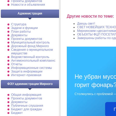
Проекты документов
Новости и объявления
Администрация
Другие новости по теме:
Даешь свет!
Структура
СВЕТ НОВЕЙШИХ ТЕХН
Задачи и функции
Мирнинским «десантникам
План работы
ОБЪЕКТЫ ФЦП ПОСЕТИЛ
Документы
Завершены работы по од
Проекты документов
Муниципальный контроль
Дорожный фонд Мирного
Cведения о муниципальном
имуществе
Ведомственный контроль
Антимонопольный комплаенс
Отчеты
Информационные системы
Защита информации
Не убран мусо
Интернет-приемная
горит фонарь
ФЭУ администрации Мирного
Столкнулись с проблемой —
Общая информация
Проекты документов
Документы
Публичные слушания
Бюджет для граждан
Бюджет