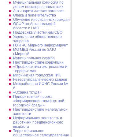
Муниципальная комиссия по
делам несовершеннолетних
Антинаркотическая комиссия
Опека и попечительство
Обучение иностранных граждан
ОСФР по Архангельской
области и НАО
Поддержка участникам СВО
Укрепление общественного
здоровья
ГО и ЧС Мирного информирует
МО МВД России по ЗАТО
г.Мирный
Муниципальная cлужба
Противодействие коррупции
«Профилактика экстремизма и
терроризма»
Мирнинская городская ТИК
Резерв управленческих кадров
Межрайонная ИФНС России №
6
«Охрана труда»
Приоритетный проект
«Формирование комфортной
городской среды»
Противодействие нелегальной
занятости
Неформальная занятость и
работники предпенсионного
возраста
Территориальное
общественное самоуправление