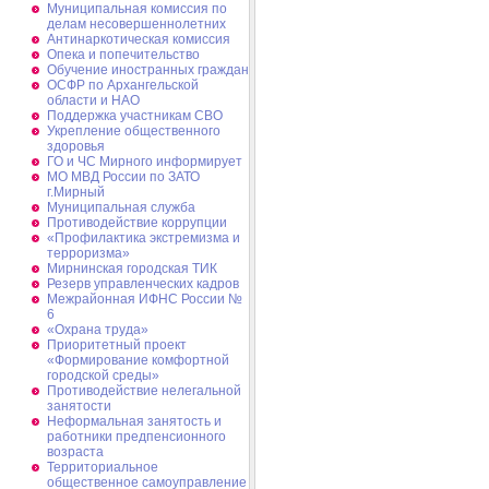
Муниципальная комиссия по
делам несовершеннолетних
Антинаркотическая комиссия
Опека и попечительство
Обучение иностранных граждан
ОСФР по Архангельской
области и НАО
Поддержка участникам СВО
Укрепление общественного
здоровья
ГО и ЧС Мирного информирует
МО МВД России по ЗАТО
г.Мирный
Муниципальная cлужба
Противодействие коррупции
«Профилактика экстремизма и
терроризма»
Мирнинская городская ТИК
Резерв управленческих кадров
Межрайонная ИФНС России №
6
«Охрана труда»
Приоритетный проект
«Формирование комфортной
городской среды»
Противодействие нелегальной
занятости
Неформальная занятость и
работники предпенсионного
возраста
Территориальное
общественное самоуправление