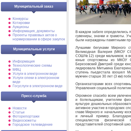
Муниципальный заказ
Конкурсы
Котировки
Аукционы
Информация, документы
В каждом забеге определились 
Проекты правовых актов о
сувениры, значки и грамоты. Уч
нормировании в сфере закупок
были награждены памятными пр
Лучшими бегунами Мирного ст
Муниципальные услуги
Великодная Валерия (МКОУ С
СОШ№12) среди мальчиков; в во
юные спортсмены из МКОУ 
Информация
Березовский Дмитрий среди юно
Технологические схемы
лидировала Митькина Екатерина,
МФЦ
ступень пьедестала взошел Ма
Услуги в электронном виде
мужчин старше 30 лет (3 км) поб
Услуги опеки в электронном
виде
Организаторами всех спортивны
Госуслуги в электронном виде
Управления социальной политик
Огромное спасибо всем увлече
Пресс-служба
и болельщикам, учителям физ
культуре дошкольных образоват
активное участие в городских с
Новости
главе Мирного и начальнику ко
Статьи
и личный пример. Благодар
Фоторепортажи
специалистов физической 
Видеосюжеты
представителей спортивной шк
Городское телевидение