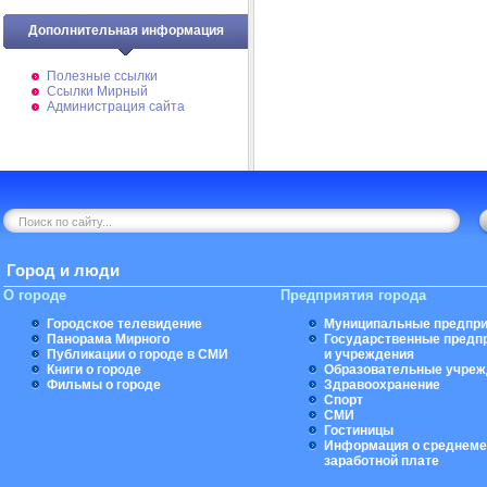
Дополнительная информация
Полезные ссылки
Ссылки Мирный
Администрация сайта
Город и люди
О городе
Предприятия города
Городское телевидение
Муниципальные предпри
Панорама Мирного
Государственные предп
Публикации о городе в СМИ
и учреждения
Книги о городе
Образовательные учреж
Фильмы о городе
Здравоохранение
Спорт
СМИ
Гостиницы
Информация о среднеме
заработной плате