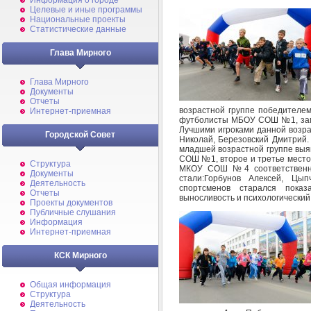
Информация о городе
Целевые и иные программы
Национальные проекты
Статистические данные
Глава Мирного
Глава Мирного
Документы
Отчеты
возрастной группе победител
Интернет-приемная
футболисты МБОУ СОШ №1, зам
Лучшими игроками данной возра
Городской Совет
Николай, Березовский Дмитрий.
младшей возрастной группе выя
СОШ №1, второе и третье мест
Структура
МКОУ СОШ №4 соответственно.
Документы
стали:Горбунов Алексей, Ц
Деятельность
спортсменов старался показ
Отчеты
выносливость и психологический
Проекты документов
Публичные слушания
Информация
Интернет-приемная
КСК Мирного
Общая информация
Структура
Деятельность