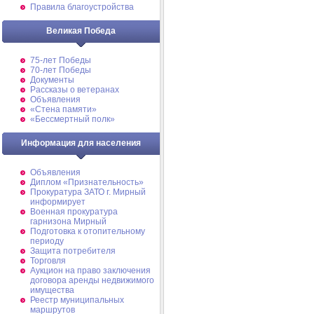
Правила благоустройства
Великая Победа
75-лет Победы
70-лет Победы
Документы
Рассказы о ветеранах
Объявления
«Стена памяти»
«Бессмертный полк»
Информация для населения
Объявления
Диплом «Признательность»
Прокуратура ЗАТО г. Мирный
информирует
Военная прокуратура
гарнизона Мирный
Подготовка к отопительному
периоду
Защита потребителя
Торговля
Аукцион на право заключения
договора аренды недвижимого
имущества
Реестр муниципальных
маршрутов