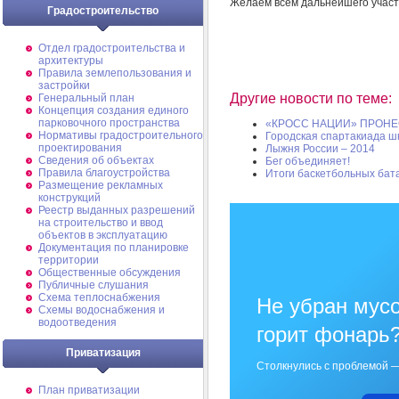
Желаем всем дальнейшего участ
Градостроительство
Отдел градостроительства и
архитектуры
Правила землепользования и
застройки
Другие новости по теме:
Генеральный план
Концепция создания единого
парковочного пространства
«КРОСС НАЦИИ» ПРОН
Нормативы градостроительного
Городская спартакиада ш
проектирования
Лыжня России – 2014
Сведения об объектах
Бег объединяет!
Правила благоустройства
Итоги баскетбольных бат
Размещение рекламных
конструкций
Реестр выданных разрешений
на строительство и ввод
объектов в эксплуатацию
Документация по планировке
территории
Общественные обсуждения
Публичные слушания
Схема теплоснабжения
Не убран мусо
Схемы водоснабжения и
водоотведения
горит фонарь
Приватизация
Столкнулись с проблемой —
План приватизации