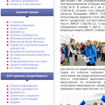
дистанции 1 км. Победительниц
Проекты документов
ней финишировали Боброва Ма
Новости и объявления
СОШ №3). В забеге на 2 км у
СОШ№4), вторым стал Зайцев
Администрация
Налыгач Владимир (МКОУ СО
безусловным лидером стала Ма
место разделили соответств
Структура
Настя (МКОУ СОШ№12). Стар
Задачи и функции
следующем порядке: 1 место –
План работы
Ковальчук Никита (МКОУ СОШ№4
Документы
Проекты документов
Муниципальный контроль
Дорожный фонд Мирного
Cведения о муниципальном
имуществе
Ведомственный контроль
Антимонопольный комплаенс
Отчеты
Информационные системы
Защита информации
Интернет-приемная
рассчитан на людей разных возр
годом это событие набирае
участников, как среди военнослу
ФЭУ администрации Мирного
просто спортивное мероприя
масштабное по количеству у
спортивное мероприятие, прово
Общая информация
пробежал через всю Россию: от 
Проекты документов
Документы
Публичные слушания
Бюджет для граждан
Бюджет