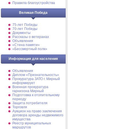
Правила благоустройства
Великая Победа
75-лет Победы
70-лет Победы
Документы
Рассказы о ветеранах
Объявления
«Стена памяти»
«Бессмертный полк»
Информация для населения
Объявления
Диплом «Признательность»
Прокуратура ЗАТО г. Мирный
информирует
Военная прокуратура
гарнизона Мирный
Подготовка к отопительному
периоду
Защита потребителя
Торговля
Аукцион на право заключения
договора аренды недвижимого
имущества
Реестр муниципальных
маршрутов