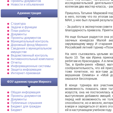
Проекты документов
исследовательской деятельно
Новости и объявления
коллегам два мастер-класса, - ра
Пришлось Татьяне Марковой пора
Администрация
в него, потому что по итогам з
МАН, у нее был лучший результа
Структура
- За работу в экспертном совет
Задачи и функции
благодарность привезла. Приятн
План работы
Документы
Но еще больше радуется она ус
Проекты документов
заочных конкурсах Малой ак
Муниципальный контроль
окружающему миру. И старания
Дорожный фонд Мирного
Российский летний турнир «Позн
Cведения о муниципальном
имуществе
На него съезжались целыми ко
Ведомственный контроль
было 10. Так как Ирина приех
Антимонопольный комплаенс
ребятам из Краснодара. А в личн
Отчеты
Так, в брейн-ринге «Виват, ма
Информационные системы
сообразительность, что ей прис
Защита информации
тоже почетное, но все-таки д
Интернет-приемная
вершинам Олимпа» и «Мой до
оказался бесспорным.
ФЭУ администрации Мирного
В конце турнира все участни
возможность показать свои та
искусств, она не постеснялась
Общая информация
выступление добавило эмоций, к
Проекты документов
перед ней возможность не толь
Документы
способности, но и весело, интер
Публичные слушания
в море и зарядиться от всего эт
Бюджет для граждан
ей в наступающем учебном году.
Бюджет