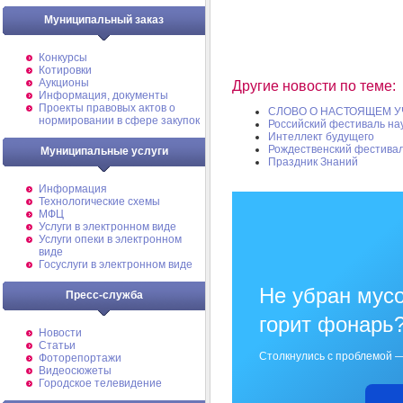
Муниципальный заказ
Конкурсы
Котировки
Аукционы
Другие новости по теме:
Информация, документы
Проекты правовых актов о
СЛОВО О НАСТОЯЩЕМ У
нормировании в сфере закупок
Российский фестиваль на
Интеллект будущего
Рождественский фестива
Муниципальные услуги
Праздник Знаний
Информация
Технологические схемы
МФЦ
Услуги в электронном виде
Услуги опеки в электронном
виде
Госуслуги в электронном виде
Не убран мусо
Пресс-служба
горит фонарь
Новости
Статьи
Столкнулись с проблемой —
Фоторепортажи
Видеосюжеты
Городское телевидение