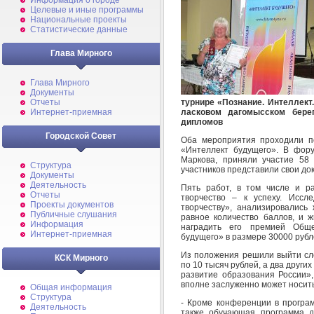
Информация о городе
Целевые и иные программы
Национальные проекты
Статистические данные
Глава Мирного
Глава Мирного
Документы
турнире «Познание. Интеллект.
Отчеты
ласковом дагомысском бере
Интернет-приемная
дипломов
Городской Совет
Оба мероприятия проходили п
«Интеллект будущего». В фору
Маркова, приняли участие 58 
Структура
участников представили свои до
Документы
Деятельность
Пять работ, в том числе и р
Отчеты
творчество – к успеху. Иссл
Проекты документов
творчеству», анализировались
Публичные слушания
равное количество баллов, и 
Информация
наградить его премией Общ
Интернет-приемная
будущего» в размере 30000 рубл
Из положения решили выйти сл
КСК Мирного
по 10 тысяч рублей, а два други
развитие образования России»
вполне заслуженно может носить
Общая информация
Структура
- Кроме конференции в програ
Деятельность
также обучающая программа д