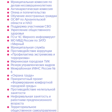
Муниципальная комиссия по
делам несовершеннолетних
Антинаркотическая комиссия
Опека и попечительство
Обучение иностранных граждан
ОСФР по Архангельской
области и НАО
Поддержка участникам СВО
Укрепление общественного
здоровья
ГО и ЧС Мирного информирует
МО МВД России по ЗАТО
г.Мирный
Муниципальная cлужба
Противодействие коррупции
«Профилактика экстремизма и
терроризма»
Мирнинская городская ТИК
Резерв управленческих кадров
Межрайонная ИФНС России №
6
«Охрана труда»
Приоритетный проект
«Формирование комфортной
городской среды»
Противодействие нелегальной
занятости
Неформальная занятость и
работники предпенсионного
возраста
Территориальное
общественное самоуправление