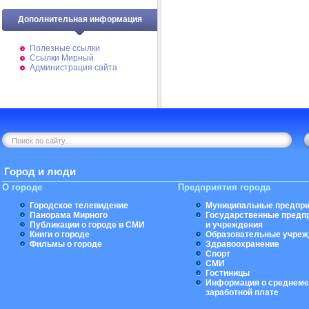
Дополнительная информация
Полезные ссылки
Ссылки Мирный
Администрация сайта
Город и люди
О городе
Предприятия города
Городское телевидение
Муниципальные предпри
Панорама Мирного
Государственные предп
Публикации о городе в СМИ
и учреждения
Книги о городе
Образовательные учреж
Фильмы о городе
Здравоохранение
Спорт
СМИ
Гостиницы
Информация о среднеме
заработной плате