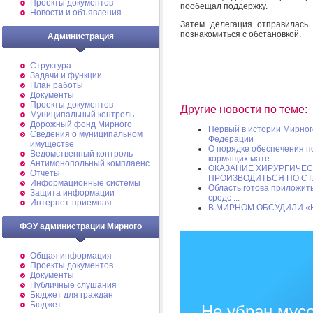
Проекты документов
пообещал поддержку.
Новости и объявления
Затем делегация отправилась
познакомиться с обстановкой.
Администрация
Структура
Задачи и функции
План работы
Документы
Проекты документов
Другие новости по теме:
Муниципальный контроль
Дорожный фонд Мирного
Первый в истории Мирног
Cведения о муниципальном
Федерации
имуществе
О порядке обеспечения 
Ведомственный контроль
кормящих мате ...
Антимонопольный комплаенс
ОКАЗАНИЕ ХИРУРГИЧЕ
Отчеты
ПРОИЗВОДИТЬСЯ ПО СТА
Информационные системы
Область готова приложит
Защита информации
средс ...
Интернет-приемная
В МИРНОМ ОБСУДИЛИ 
ФЭУ администрации Мирного
Общая информация
Проекты документов
Документы
Публичные слушания
Бюджет для граждан
Бюджет
Не убран мусо