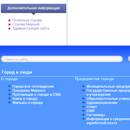
Дополнительная информация
Полезные ссылки
Ссылки Мирный
Администрация сайта
Город и люди
О городе
Предприятия города
Городское телевидение
Муниципальные предпри
Панорама Мирного
Государственные предп
Публикации о городе в СМИ
и учреждения
Книги о городе
Образовательные учреж
Фильмы о городе
Здравоохранение
Спорт
СМИ
Гостиницы
Информация о среднеме
заработной плате