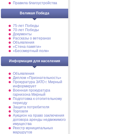
Правила благоустройства
Великая Победа
75-лет Победы
70-лет Победы
Документы
Рассказы о ветеранах
Объявления
«Стена памяти»
«Бессмертный полк»
Информация для населения
Объявления
Диплом «Признательность»
Прокуратура ЗАТО г. Мирный
информирует
Военная прокуратура
гарнизона Мирный
Подготовка к отопительному
периоду
Защита потребителя
Торговля
Аукцион на право заключения
договора аренды недвижимого
имущества
Реестр муниципальных
маршрутов