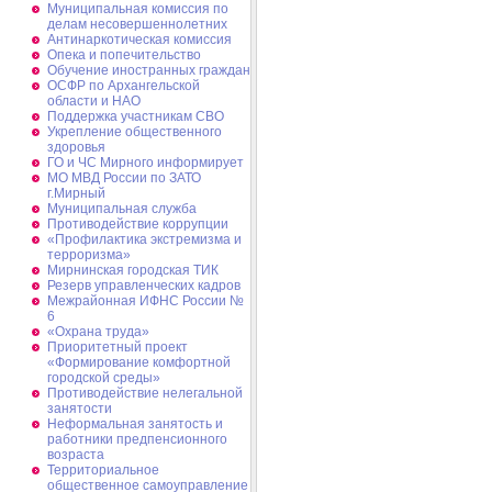
Муниципальная комиссия по
делам несовершеннолетних
Антинаркотическая комиссия
Опека и попечительство
Обучение иностранных граждан
ОСФР по Архангельской
области и НАО
Поддержка участникам СВО
Укрепление общественного
здоровья
ГО и ЧС Мирного информирует
МО МВД России по ЗАТО
г.Мирный
Муниципальная cлужба
Противодействие коррупции
«Профилактика экстремизма и
терроризма»
Мирнинская городская ТИК
Резерв управленческих кадров
Межрайонная ИФНС России №
6
«Охрана труда»
Приоритетный проект
«Формирование комфортной
городской среды»
Противодействие нелегальной
занятости
Неформальная занятость и
работники предпенсионного
возраста
Территориальное
общественное самоуправление