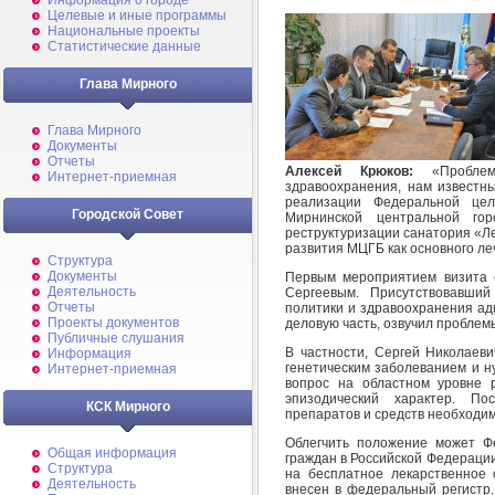
Информация о городе
Целевые и иные программы
Национальные проекты
Статистические данные
Глава Мирного
Глава Мирного
Документы
Отчеты
Алексей Крюков:
«Проблем
Интернет-приемная
здравоохранения, нам известн
реализации Федеральной це
Городской Совет
Мирнинской центральной го
реструктуризации санатория «Л
развития МЦГБ как основного л
Структура
Документы
Первым мероприятием визита 
Деятельность
Сергеевым. Присутствовавший
Отчеты
политики и здравоохранения ад
Проекты документов
деловую часть, озвучил проблем
Публичные слушания
В частности, Сергей Николаев
Информация
генетическим заболеванием и н
Интернет-приемная
вопрос на областном уровне 
эпизодический характер. По
КСК Мирного
препаратов и средств необходим
Облегчить положение может Ф
Общая информация
граждан в Российской Федерации
Структура
на бесплатное лекарственное 
Деятельность
внесен в федеральный регистр.