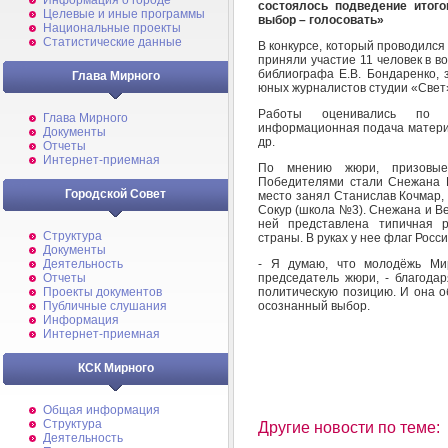
Информация о городе
состоялось подведение итого
Целевые и иные программы
выбор – голосовать»
Национальные проекты
Статистические данные
В конкурсе, который проводился
приняли участие 11 человек в во
библиографа Е.В. Бондаренко,
Глава Мирного
юных журналистов студии «Свет»
Работы оценивались по с
Глава Мирного
информационная подача материа
Документы
др.
Отчеты
Интернет-приемная
По мнению жюри, призовые
Победителями стали Снежана 
Городской Совет
место занял Станислав Кочмар,
Сокур (школа №3). Снежана и В
ней представлена типичная 
Структура
страны. В руках у нее флаг Росси
Документы
- Я думаю, что молодёжь Мир
Деятельность
председатель жюри, - благода
Отчеты
политическую позицию. И она о
Проекты документов
осознанный выбор.
Публичные слушания
Информация
Интернет-приемная
КСК Мирного
Общая информация
Структура
Другие новости по теме:
Деятельность