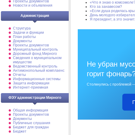
Проекты документов
«Что я знаю о комсомоле
Новости и объявления
Кто за занавесом?
«Если душа родилась кр
День молодого избирателя
Администрация
Я президент, а это значит.
Структура
Задачи и функции
План работы
Документы
Проекты документов
Муниципальный контроль
Дорожный фонд Мирного
Cведения о муниципальном
имуществе
Не убран мусо
Ведомственный контроль
Антимонопольный комплаенс
горит фонарь
Отчеты
Информационные системы
Защита информации
Столкнулись с проблемой —
Интернет-приемная
ФЭУ администрации Мирного
Общая информация
Проекты документов
Документы
Публичные слушания
Бюджет для граждан
Бюджет