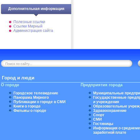
Дополнительная информация
Полезные ссылки
Ссылки Мирный
Администрация сайта
Город и люди
О городе
Предприятия города
Городское телевидение
Муниципальные предпри
Панорама Мирного
Государственные предп
Публикации о городе в СМИ
и учреждения
Книги о городе
Образовательные учреж
Фильмы о городе
Здравоохранение
Спорт
СМИ
Гостиницы
Информация о среднеме
заработной плате