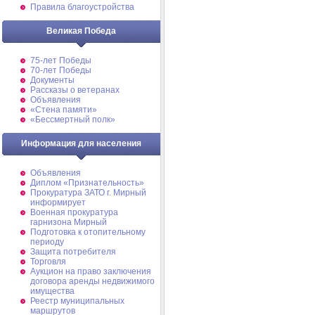
Правила благоустройства
Великая Победа
75-лет Победы
70-лет Победы
Документы
Рассказы о ветеранах
Объявления
«Стена памяти»
«Бессмертный полк»
Информация для населения
Объявления
Диплом «Признательность»
Прокуратура ЗАТО г. Мирный
информирует
Военная прокуратура
гарнизона Мирный
Подготовка к отопительному
периоду
Защита потребителя
Торговля
Аукцион на право заключения
договора аренды недвижимого
имущества
Реестр муниципальных
маршрутов