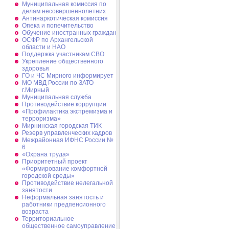
Муниципальная комиссия по
делам несовершеннолетних
Антинаркотическая комиссия
Опека и попечительство
Обучение иностранных граждан
ОСФР по Архангельской
области и НАО
Поддержка участникам СВО
Укрепление общественного
здоровья
ГО и ЧС Мирного информирует
МО МВД России по ЗАТО
г.Мирный
Муниципальная cлужба
Противодействие коррупции
«Профилактика экстремизма и
терроризма»
Мирнинская городская ТИК
Резерв управленческих кадров
Межрайонная ИФНС России №
6
«Охрана труда»
Приоритетный проект
«Формирование комфортной
городской среды»
Противодействие нелегальной
занятости
Неформальная занятость и
работники предпенсионного
возраста
Территориальное
общественное самоуправление