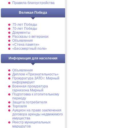
Правила благоустройства
Великая Победа
75-лет Победы
70-лет Победы
Документы
Рассказы о ветеранах
Объявления
«Стена памяти»
«Бессмертный полк»
Информация для населения
Объявления
Диплом «Признательность»
Прокуратура ЗАТО г. Мирный
информирует
Военная прокуратура
гарнизона Мирный
Подготовка к отопительному
периоду
Защита потребителя
Торговля
Аукцион на право заключения
договора аренды недвижимого
имущества
Реестр муниципальных
маршрутов