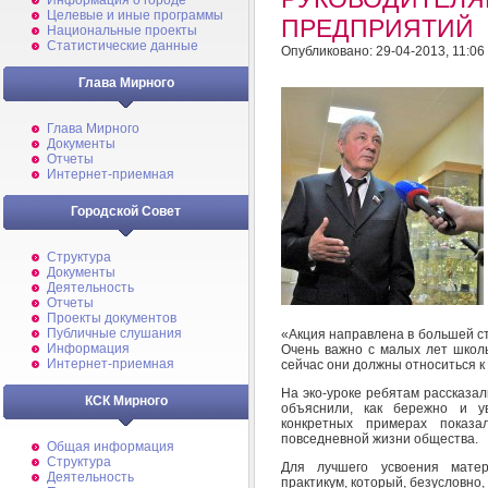
Информация о городе
Целевые и иные программы
ПРЕДПРИЯТИЙ
Национальные проекты
Статистические данные
Опубликовано: 29-04-2013, 11:06
Глава Мирного
Глава Мирного
Документы
Отчеты
Интернет-приемная
Городской Совет
Структура
Документы
Деятельность
Отчеты
Проекты документов
Публичные слушания
«Акция направлена в большей ст
Информация
Очень важно с малых лет школь
Интернет-приемная
сейчас они должны относиться к 
На эко-уроке ребятам рассказал
КСК Мирного
объяснили, как бережно и у
конкретных примерах показал
повседневной жизни общества.
Общая информация
Структура
Для лучшего усвоения мате
Деятельность
практикум, который, безусловно,