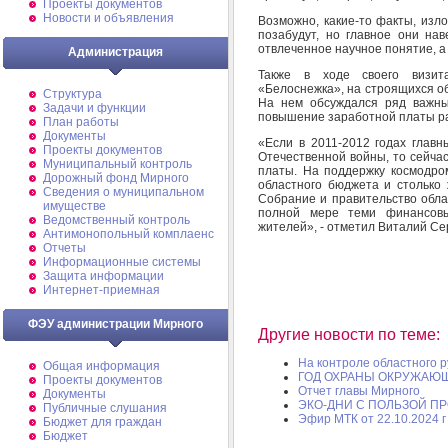
Проекты документов
Новости и объявления
Возможно, какие-то факты, изл
позабудут, но главное они на
отвлеченное научное понятие, а 
Администрация
Также в ходе своего визит
«Белоснежка», на строящихся о
Структура
На нем обсуждался ряд важны
Задачи и функции
повышение заработной платы р
План работы
Документы
«Если в 2011-2012 годах глав
Проекты документов
Отечественной войны, то сейч
Муниципальный контроль
платы. На поддержку космодро
Дорожный фонд Мирного
областного бюджета и столько
Cведения о муниципальном
Собрание и правительство обла
имуществе
полной мере теми финансовы
Ведомственный контроль
жителей», - отметил Виталий Се
Антимонопольный комплаенс
Отчеты
Информационные системы
Защита информации
Интернет-приемная
ФЭУ администрации Мирного
Другие новости по теме:
На контроле областного р
Общая информация
ГОД ОХРАНЫ ОКРУЖАЮ
Проекты документов
Отчет главы Мирного
Документы
ЭКО-ДНИ С ПОЛЬЗОЙ П
Публичные слушания
Эфир МТК от 22.10.2024 г
Бюджет для граждан
Бюджет