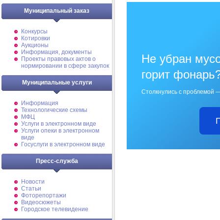
Муниципальный заказ
Конкурсы
Котировки
Аукционы
Информация, документы
Не убран мусо
Проекты правовых актов о
нормировании в сфере закупок
горит фонарь
Муниципальные услуги
Столкнулись с проблемой —
Информация
Технологические схемы
МФЦ
Услуги в электронном виде
Услуги опеки в электронном
виде
Госуслуги в электронном виде
Пресс-служба
Новости
Статьи
Фоторепортажи
Видеосюжеты
Городское телевидение