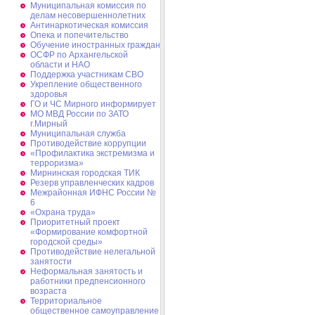
Муниципальная комиссия по
делам несовершеннолетних
Антинаркотическая комиссия
Опека и попечительство
Обучение иностранных граждан
ОСФР по Архангельской
области и НАО
Поддержка участникам СВО
Укрепление общественного
здоровья
ГО и ЧС Мирного информирует
МО МВД России по ЗАТО
г.Мирный
Муниципальная cлужба
Противодействие коррупции
«Профилактика экстремизма и
терроризма»
Мирнинская городская ТИК
Резерв управленческих кадров
Межрайонная ИФНС России №
6
«Охрана труда»
Приоритетный проект
«Формирование комфортной
городской среды»
Противодействие нелегальной
занятости
Неформальная занятость и
работники предпенсионного
возраста
Территориальное
общественное самоуправление