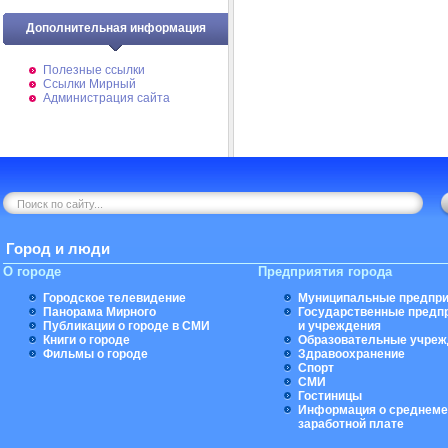
Дополнительная информация
Полезные ссылки
Ссылки Мирный
Администрация сайта
Город и люди
О городе
Предприятия города
Городское телевидение
Муниципальные предпри
Панорама Мирного
Государственные предп
Публикации о городе в СМИ
и учреждения
Книги о городе
Образовательные учреж
Фильмы о городе
Здравоохранение
Спорт
СМИ
Гостиницы
Информация о среднеме
заработной плате