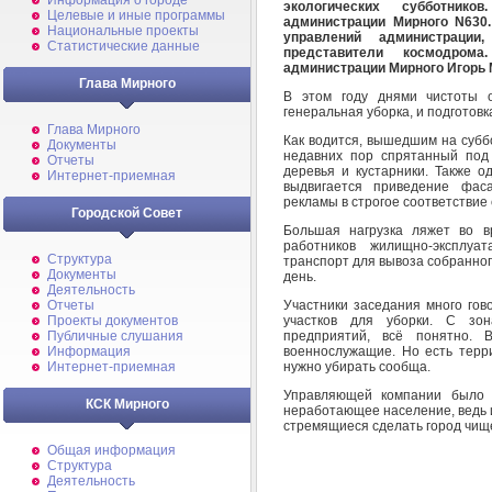
Информация о городе
экологических субботник
Целевые и иные программы
администрации Мирного N630
Национальные проекты
управлений администрации,
Статистические данные
представители космодрома
администрации Мирного Игорь
Глава Мирного
В этом году днями чистоты
генеральная уборка, и подготовка
Глава Мирного
Как водится, вышедшим на субб
Документы
недавних пор спрятанный под
Отчеты
деревья и кустарники. Также о
Интернет-приемная
выдвигается приведение фас
рекламы в строгое соответствие
Городской Совет
Большая нагрузка ляжет во в
работников жилищно-эксплуат
Структура
транспорт для вывоза собранного
Документы
день.
Деятельность
Участники заседания много гов
Отчеты
участков для уборки. С зо
Проекты документов
предприятий, всё понятно. 
Публичные слушания
военнослужащие. Но есть терри
Информация
нужно убирать сообща.
Интернет-приемная
Управляющей компании было 
КСК Мирного
неработающее население, ведь и
стремящиеся сделать город чищ
Общая информация
Структура
Деятельность