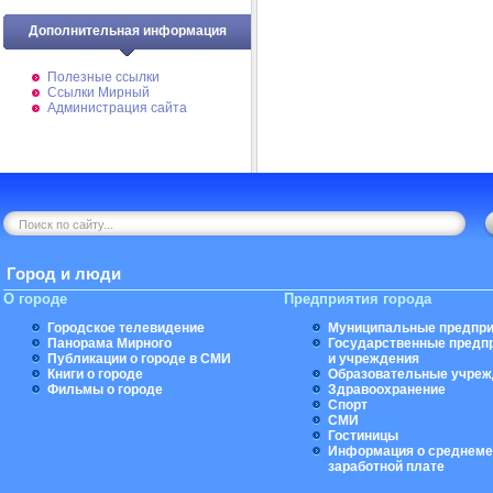
Дополнительная информация
Полезные ссылки
Ссылки Мирный
Администрация сайта
Город и люди
О городе
Предприятия города
Городское телевидение
Муниципальные предпри
Панорама Мирного
Государственные предп
Публикации о городе в СМИ
и учреждения
Книги о городе
Образовательные учреж
Фильмы о городе
Здравоохранение
Спорт
СМИ
Гостиницы
Информация о среднеме
заработной плате