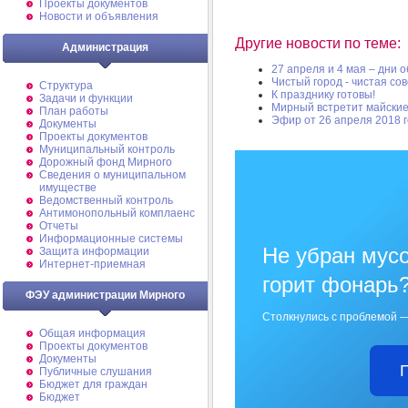
Проекты документов
Новости и объявления
Другие новости по теме:
Администрация
27 апреля и 4 мая – дни 
Чистый город - чистая сов
Структура
К празднику готовы!
Задачи и функции
Мирный встретит майские
План работы
Эфир от 26 апреля 2018 
Документы
Проекты документов
Муниципальный контроль
Дорожный фонд Мирного
Cведения о муниципальном
имуществе
Ведомственный контроль
Антимонопольный комплаенс
Отчеты
Информационные системы
Не убран мусо
Защита информации
Интернет-приемная
горит фонарь
ФЭУ администрации Мирного
Столкнулись с проблемой —
Общая информация
Проекты документов
Документы
Публичные слушания
Бюджет для граждан
Бюджет