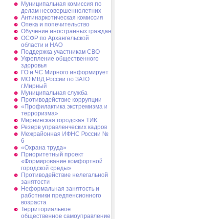
Муниципальная комиссия по
делам несовершеннолетних
Антинаркотическая комиссия
Опека и попечительство
Обучение иностранных граждан
ОСФР по Архангельской
области и НАО
Поддержка участникам СВО
Укрепление общественного
здоровья
ГО и ЧС Мирного информирует
МО МВД России по ЗАТО
г.Мирный
Муниципальная cлужба
Противодействие коррупции
«Профилактика экстремизма и
терроризма»
Мирнинская городская ТИК
Резерв управленческих кадров
Межрайонная ИФНС России №
6
«Охрана труда»
Приоритетный проект
«Формирование комфортной
городской среды»
Противодействие нелегальной
занятости
Неформальная занятость и
работники предпенсионного
возраста
Территориальное
общественное самоуправление