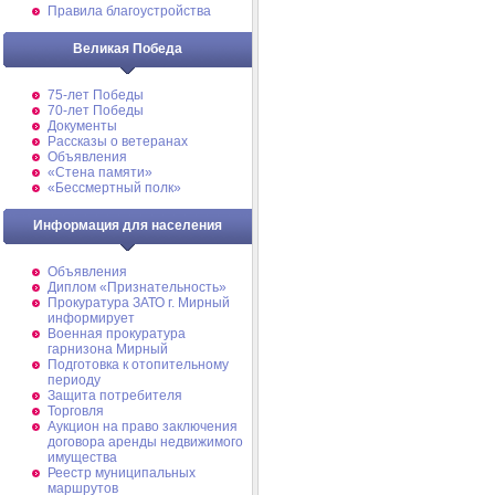
Правила благоустройства
Великая Победа
75-лет Победы
70-лет Победы
Документы
Рассказы о ветеранах
Объявления
«Стена памяти»
«Бессмертный полк»
Информация для населения
Объявления
Диплом «Признательность»
Прокуратура ЗАТО г. Мирный
информирует
Военная прокуратура
гарнизона Мирный
Подготовка к отопительному
периоду
Защита потребителя
Торговля
Аукцион на право заключения
договора аренды недвижимого
имущества
Реестр муниципальных
маршрутов