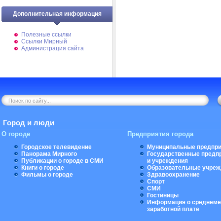
Дополнительная информация
Полезные ссылки
Ссылки Мирный
Администрация сайта
Город и люди
О городе
Предприятия города
Городское телевидение
Муниципальные предпри
Панорама Мирного
Государственные предп
Публикации о городе в СМИ
и учреждения
Книги о городе
Образовательные учреж
Фильмы о городе
Здравоохранение
Спорт
СМИ
Гостиницы
Информация о среднеме
заработной плате