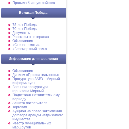
Правила благоустройства
Великая Победа
75-лет Победы
70-лет Победы
Документы
Рассказы о ветеранах
Объявления
«Стена памяти»
«Бессмертный полк»
Информация для населения
Объявления
Диплом «Признательность»
Прокуратура ЗАТО г. Мирный
информирует
Военная прокуратура
гарнизона Мирный
Подготовка к отопительному
периоду
Защита потребителя
Торговля
Аукцион на право заключения
договора аренды недвижимого
имущества
Реестр муниципальных
маршрутов