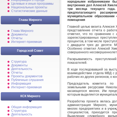
Информация о городе
народными избранниками бы
Целевые и иные программы
внутренних дел Алексей Хмеле
Национальные проекты
три месяца текущего года.
Статистические данные
предполагающего расширен
муниципальном образовании
помещения
Глава Мирного
Главной целью визита Алексея 
представление отчета о работе
Глава Мирного
отметил, что по сравнению с 
Документы
зарегистрированных преступлен
Отчеты
процентов, в том числе преступл
Интернет-приемная
с двадцати трех до десяти. М
Особенно отметил Алексей Хмел
Городской Совет
совершенного несовершеннолетни
Раскрываемость преступлен
Структура
показателей.
Документы
Деятельность
В ходе последовавшей за выст
Отчеты
взаимодействии отдела МВД с р
Проекты документов
рабочих из других регионов, о к
Публичные слушания
Председатель комитета по 
Информация
земельными ресурсами Никола
Интернет-приемная
касающегося многих. Им предп
которым выделяется муниципаль
КСК Мирного
Разработка проекта велась до
администрация Мирного, муни
Общая информация
многих предприятиях и в учре
Структура
специалистов, приходится пр
Деятельность
Выделение служебного жиль