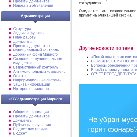
Проекты документов
сотрудников.
Новости и объявления
Ожидается, что окончательно
примет на ближайшей сессии.
Администрация
Структура
Задачи и функции
План работы
Документы
Проекты документов
Другие новости по теме:
Муниципальный контроль
Дорожный фонд Мирного
«Покой нам только снитс
Cведения о муниципальном
В ОМВД РОССИИ ПО ЗА
имуществе
Вопросы обеспечения пр
Ведомственный контроль
Борьба с преступностью 
Антимонопольный комплаенс
ОТЧЕТ ПЕРЕД ДЕПУТАТ
Отчеты
Информационные системы
Защита информации
Интернет-приемная
ФЭУ администрации Мирного
Общая информация
Проекты документов
Не убран мусо
Документы
Публичные слушания
горит фонарь
Бюджет для граждан
Бюджет