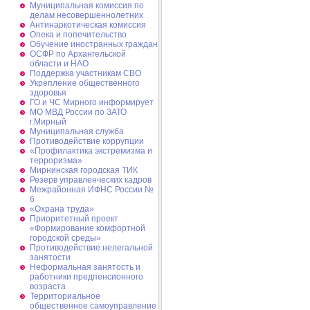
Муниципальная комиссия по
делам несовершеннолетних
Антинаркотическая комиссия
Опека и попечительство
Обучение иностранных граждан
ОСФР по Архангельской
области и НАО
Поддержка участникам СВО
Укрепление общественного
здоровья
ГО и ЧС Мирного информирует
МО МВД России по ЗАТО
г.Мирный
Муниципальная cлужба
Противодействие коррупции
«Профилактика экстремизма и
терроризма»
Мирнинская городская ТИК
Резерв управленческих кадров
Межрайонная ИФНС России №
6
«Охрана труда»
Приоритетный проект
«Формирование комфортной
городской среды»
Противодействие нелегальной
занятости
Неформальная занятость и
работники предпенсионного
возраста
Территориальное
общественное самоуправление