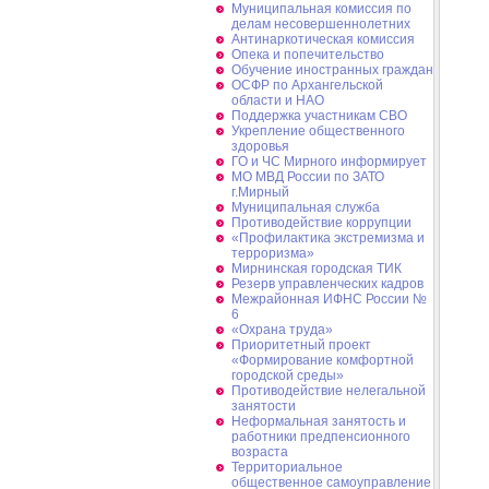
Муниципальная комиссия по
делам несовершеннолетних
Антинаркотическая комиссия
Опека и попечительство
Обучение иностранных граждан
ОСФР по Архангельской
области и НАО
Поддержка участникам СВО
Укрепление общественного
здоровья
ГО и ЧС Мирного информирует
МО МВД России по ЗАТО
г.Мирный
Муниципальная cлужба
Противодействие коррупции
«Профилактика экстремизма и
терроризма»
Мирнинская городская ТИК
Резерв управленческих кадров
Межрайонная ИФНС России №
6
«Охрана труда»
Приоритетный проект
«Формирование комфортной
городской среды»
Противодействие нелегальной
занятости
Неформальная занятость и
работники предпенсионного
возраста
Территориальное
общественное самоуправление