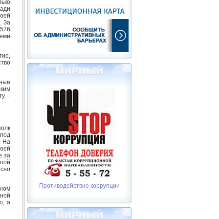
лько
ради
воей
. За
.576
ями
тие,
ство
дные
ским
ту –
полк
 под
. На
воей
е за
ппой
осно
Противодействие коррупции
бном
сной
о, а