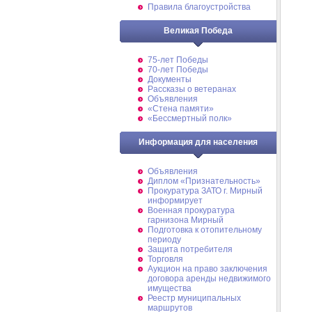
Правила благоустройства
Великая Победа
75-лет Победы
70-лет Победы
Документы
Рассказы о ветеранах
Объявления
«Стена памяти»
«Бессмертный полк»
Информация для населения
Объявления
Диплом «Признательность»
Прокуратура ЗАТО г. Мирный
информирует
Военная прокуратура
гарнизона Мирный
Подготовка к отопительному
периоду
Защита потребителя
Торговля
Аукцион на право заключения
договора аренды недвижимого
имущества
Реестр муниципальных
маршрутов