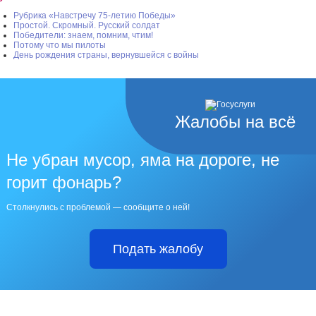
Рубрика «Навстречу 75-летию Победы»
Простой. Скромный. Русский солдат
Победители: знаем, помним, чтим!
Потому что мы пилоты
День рождения страны, вернувшейся с войны
Жалобы на всё
Не убран мусор, яма на дороге, не
горит фонарь?
Столкнулись с проблемой — сообщите о ней!
Подать жалобу