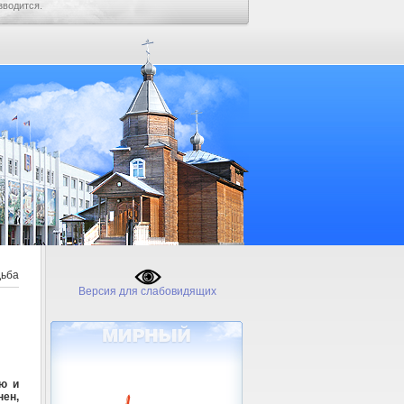
зводится.
дьба
Версия для слабовидящих
ю и
ен,