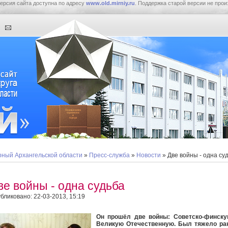
ерсия сайта доступна по адресу
www.old.mirniy.ru
. Поддержка старой версии не прои
ный Архангельской области
»
Пресс-служба
»
Новости
» Две войны - одна су
ве войны - одна судьба
бликовано: 22-03-2013, 15:19
Он прошёл две войны: Советско-финску
Великую Отечественную. Был тяжело ран