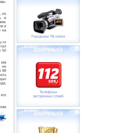
авы.
, но
ь и
жив.
ли и
о на
Городское ТВ online
ц-то
стил
е 50
 как
о не
я 98
шать
ещал
ода,
Телефоны
 его
экстренных служб
кова