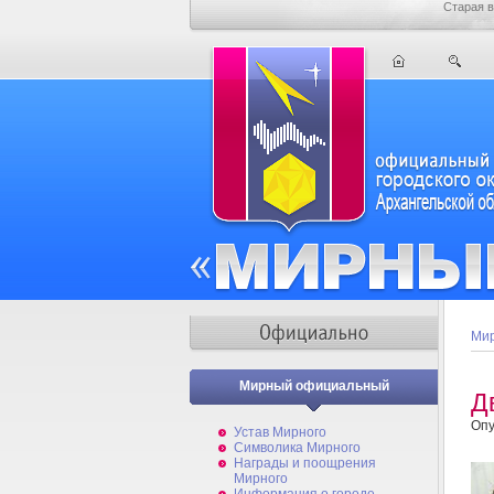
Старая в
Мир
Мирный официальный
Д
Опу
Устав Мирного
Символика Мирного
Награды и поощрения
Мирного