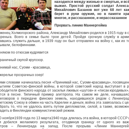
находился между жизнью и смертью, и вс
выжил. Простой русский солдат Алекса
Михайлович Базанов вот уже 68 лет как
берет в руки оружия, но в памяти хра
многое, и рассказанное, и нерассказанное
Прорвать линию Маннергейма
женец Холмогорского района, Александр Михайлович родился в 1915 году в 
реньга. Всего в семье было трое детей. Пройдя срочную службу в арм
авшись служить дальше, в 1939 году он был отправлен на войну с, как их т
ывали, белофиннами.
няком по откосам кудрявится
раничный скупой кругозор.
нимай нас, Суоми - красавица,
жерелье прозрачных озер!
ими словами начиналась песня «Принимай нас, Суоми-красавица», посвяще
ытиям Советско-финской войны, в которой советский народ выступает в 
ободителя финского народа от засилья лживых «шутов» и «писак юродивых»,
тся в песне. Типичный пример агитпропа. На самом же деле, начавшая
еговоров о передаче финских земель, находившихся рядом с Ленингра
етскому Союзу в обмен на часть Карелии и деньги, война эта завязалась с ц
брать то, что не удалось взять путем дипломатии, силой, а также, возможн
адить в Финляндии коммунистический режим.
0 ноября1939 года по 13 марта1940 года длилась эта война, в которой СССР 
и добился желаемого результата, отодвинув границу от одного из ва
нтров – Ленинграда на запад. После прорыва «Линии Маннергей