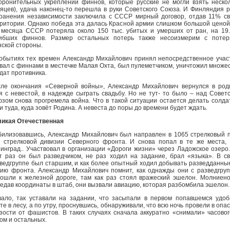
оронительных укреплений финнов, которые русские не могли взять неско
яцев), удача наконец-то перешла в руки Советского Союза. И Финляндия 
ранения независимости заключила с СССР мирный договор, отдав 11% с
ритории. Однако победа эта далась Красной армии слишком большой ценой
 месяца СССР потеряла около 150 тыс. убитых и умерших от ран, на 19
гибших финнов. Размер остальных потерь также несоизмерим с потер
ской стороны.
обытиях тех времен Александр Михайлович принял непосредственное учас
вал с финнами в местечке Малая Охта, был пулеметчиком, уничтожил множе
дат противника.
ле окончания «Северной войны», Александр Михайлович вернулся в ро
я с невестой, в надежде сыграть свадьбу. Но не тут- то было – над Совет
зом снова прогремела война. Что в такой ситуации остается делать солда
и туда, куда зовёт Родина. А невеста до поры до времени будет ждать.
икая Отечественная
илизовавшись, Александр Михайлович был направлен в 1065 стрелковый 
 стрелковой дивизии Северного фронта. И снова попал в те же места,
инград.. Участвовал в организации «Дороги жизни» через Ладожское озеро
т раз он был разведчиком, не раз ходил на задание, брал «языка». В с
ведгруппе был старшим, и как более опытный ходил добывать разведданны
ию фронта. Александр Михайлович помнит, как однажды они с разведгру
ошли к железной дороге, там как раз стоял вражеский эшелон. Молниен
едав координаты в штаб, они вызвали авиацию, которая разбомбила эшелон.
ало, так уставали на задании, что засыпали в первом попавшемся удо
те в лесу, а по утру, проснувшись, обнаруживали, что всю ночь провели в опа
зости от фашистов. В таких случаях сначала аккуратно «снимали» часовог
ом и остальных.