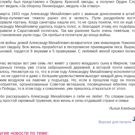
службу был представлен к Ордену Красной звезды, а получил Орден Сл
ет медаль «За оборону Ленинграда», медаль «За отвагу».
марта 1943 года Александр Михайлович шёл с важным донесением в штаб
йпер-пулеметчик тяжело ранил его в челюсть. Пули раздробили кост
орвали гортань. Когда санитары нашли его, то не сразу поняли, что он ещё 
ксандру Михайловичу удалось подать голос, и, благодаря этому, его подобра
равили в Саратовский госпиталь. Так как ранение было очень тяжёлым, т
становление ушли годы. Он пробыл в госпитале до конца войны.
ле войны домой Александр Михайлович возвратился уже инвалидом. Наконе
рал свадьбу. Всю жизнь проработал в леспромхозе приемщиком леса. Выра
ыновей, гордится 9 внуками и 5 правнуками. С любимой женой прожил боле
.
час ветеран вот уже семь лет живёт у своего младшего сына в Мирном, так
реньга теперь уже стала заброшенной деревней, в которой почти никог
алось. Несмотря на то, что в этом году Александру Михайловичу исполняетс
, он не сдается и даже с большим удовольствием выходит каждый день поды
жим воздухом на лавочке у подъезда. Но, если в прошлом году он пос
оприятия, организованные Советом ветеранов, посвященные юбилею гор
 Победы, то в этом году, к сожалению, уже пришлось отказаться от этого.
бо рассказывать Александр Михайлович о себе не любит. По словам сына,
ц простой скромный труженик, всю жизнь и силы отдавший стране и семье.
Лилия Хлебни
Версия для печати
угие новости по теме: