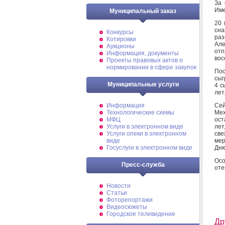
За 
Име
Муниципальный заказ
20 
сна
Конкурсы
раз
Котировки
Але
Аукционы
отп
Информация, документы
вос
Проекты правовых актов о
нормировании в сфере закупок
Пос
сыг
Муниципальные услуги
4 с
лет
Сей
Информация
Мех
Технологические схемы
ост
МФЦ
лет
Услуги в электронном виде
све
Услуги опеки в электронном
мер
виде
Дню
Госуслуги в электронном виде
Осо
Пресс-служба
оте
Новости
Статьи
Фоторепортажи
Видеосюжеты
Городское телевидение
Др