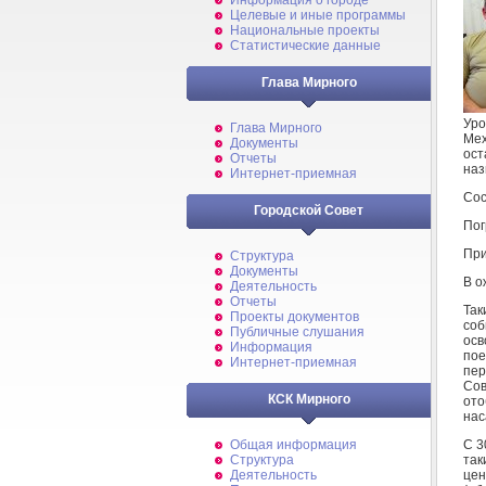
Информация о городе
Целевые и иные программы
Национальные проекты
Статистические данные
Глава Мирного
Уро
Глава Мирного
Мех
Документы
ост
Отчеты
наз
Интернет-приемная
Сос
Городской Совет
Пог
При
Структура
Документы
В о
Деятельность
Отчеты
Так
Проекты документов
соб
Публичные слушания
осв
Информация
пое
Интернет-приемная
пер
Сов
КСК Мирного
ото
нас
С 3
Общая информация
так
Структура
це
Деятельность