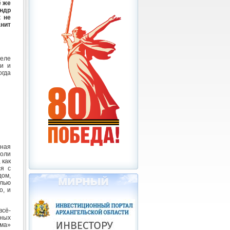
ё же
ндр
 не
нит
селе
ии и
огда
нная
роли
 как
ся с
дом,
елью
о, и
всё-
жных
ма»