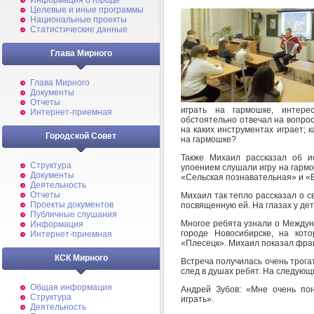
Информация о городе
Целевые и иные программы
Национальные проекты
Статистические данные
Глава Мирного
Глава Мирного
Документы
Отчеты
играть на гармошке, интер
Интернет-приемная
обстоятельно отвечал на вопросы
на каких инструментах играет; к
Городской Совет
на гармошке?
Также Михаил рассказал об ис
Структура
упоением слушали игру на гармо
Документы
«Сельская познавательная» и «В
Деятельность
Отчеты
Михаил так тепло рассказал о с
Проекты документов
посвященную ей. На глазах у де
Публичные слушания
Многое ребята узнали о Междун
Информация
городе Новосибирске, на кот
Интернет-приемная
«Плесецк». Михаил показал фра
КСК Мирного
Встреча получилась очень трог
след в душах ребят. На следующ
Общая информация
Андрей Зубов: «Мне очень пон
Структура
играть».
Деятельность