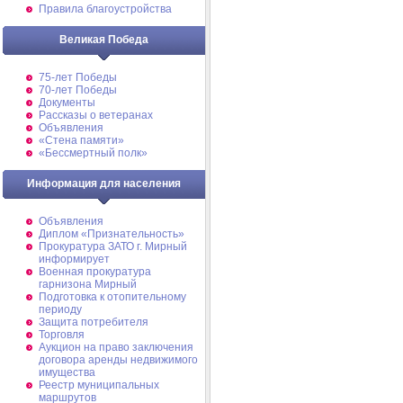
Правила благоустройства
Великая Победа
75-лет Победы
70-лет Победы
Документы
Рассказы о ветеранах
Объявления
«Стена памяти»
«Бессмертный полк»
Информация для населения
Объявления
Диплом «Признательность»
Прокуратура ЗАТО г. Мирный
информирует
Военная прокуратура
гарнизона Мирный
Подготовка к отопительному
периоду
Защита потребителя
Торговля
Аукцион на право заключения
договора аренды недвижимого
имущества
Реестр муниципальных
маршрутов