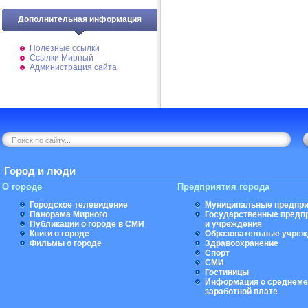
Дополнительная информация
Полезные ссылки
Ссылки Мирный
Администрация сайта
Город и люди
О городе
Предприятия города
Городское телевидение
Муниципальные предпри
Панорама Мирного
Государственные предп
Публикации о городе в СМИ
и учреждения
Книги о городе
Образовательные учреж
Фильмы о городе
Здравоохранение
Спорт
СМИ
Гостиницы
Информация о среднеме
заработной плате