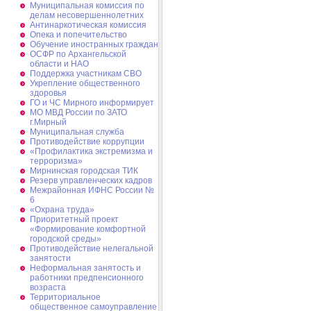
Муниципальная комиссия по
делам несовершеннолетних
Антинаркотическая комиссия
Опека и попечительство
Обучение иностранных граждан
ОСФР по Архангельской
области и НАО
Поддержка участникам СВО
Укрепление общественного
здоровья
ГО и ЧС Мирного информирует
МО МВД России по ЗАТО
г.Мирный
Муниципальная cлужба
Противодействие коррупции
«Профилактика экстремизма и
терроризма»
Мирнинская городская ТИК
Резерв управленческих кадров
Межрайонная ИФНС России №
6
«Охрана труда»
Приоритетный проект
«Формирование комфортной
городской среды»
Противодействие нелегальной
занятости
Неформальная занятость и
работники предпенсионного
возраста
Территориальное
общественное самоуправление