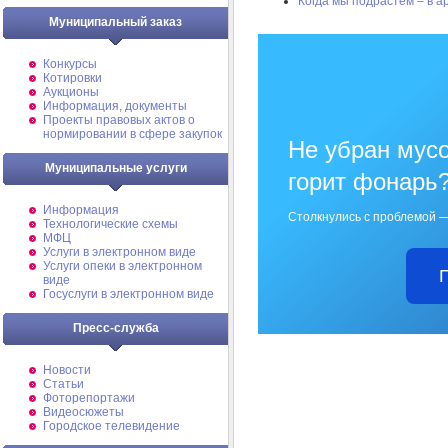
Когда мы подрастём – в 
Муниципальный заказ
Конкурсы
Котировки
Аукционы
Информация, документы
Проекты правовых актов о
нормировании в сфере закупок
Не убран мусо
Муниципальные услуги
горит фонарь
Информация
Столкнулись с проблемой —
Технологические схемы
МФЦ
Услуги в электронном виде
Услуги опеки в электронном
виде
Госуслуги в электронном виде
Пресс-служба
Новости
Статьи
Фоторепортажи
Видеосюжеты
Городское телевидение