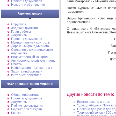
Проекты документов
Таня Макарова: «У Михаила очен
Новости и объявления
Настя Курочкина: «Меня впеч
гармошке».
Администрация
Вадим Британский: «Это ведь 
одновременно».
Структура
Задачи и функции
От лица всего 4 «Б» класса 
План работы
Днем защитника Отечества. Жела
Документы
Проекты документов
Ты 
Муниципальный контроль
Защ
Дорожный фонд Мирного
Cведения о муниципальном
Пуст
имуществе
Ведомственный контроль
Дос
Антимонопольный комплаенс
Отчеты
Информационные системы
Защита информации
Интернет-приемная
ФЭУ администрации Мирного
Другие новости по теме:
Общая информация
Проекты документов
Вместе весело играть!
Документы
Эдуард Абдулин: "Мне вру
Публичные слушания
Полезно для ума и для з
Бюджет для граждан
Творческий вечер к 300-л
Бюджет