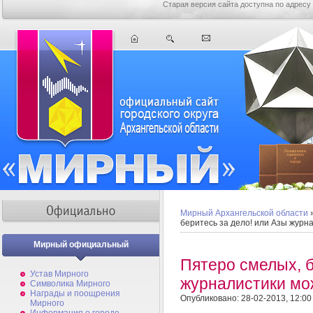
Старая версия сайта доступна по адресу
Мирный Архангельской области
беритесь за дело! или Азы журн
Мирный официальный
Пятеро смелых, б
Устав Мирного
журналистики мо
Символика Мирного
Награды и поощрения
Опубликовано: 28-02-2013, 12:00
Мирного