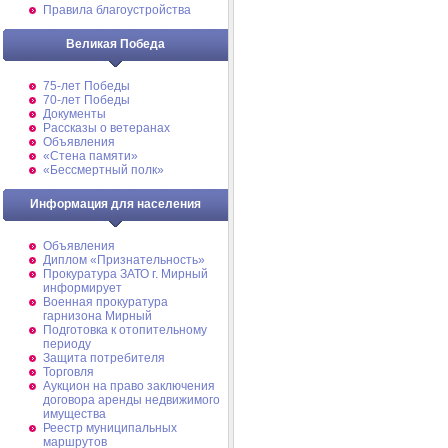
Правила благоустройства
Великая Победа
75-лет Победы
70-лет Победы
Документы
Рассказы о ветеранах
Объявления
«Стена памяти»
«Бессмертный полк»
Информация для населения
Объявления
Диплом «Признательность»
Прокуратура ЗАТО г. Мирный
информирует
Военная прокуратура
гарнизона Мирный
Подготовка к отопительному
периоду
Защита потребителя
Торговля
Аукцион на право заключения
договора аренды недвижимого
имущества
Реестр муниципальных
маршрутов