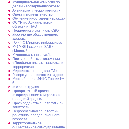
Муниципальная комиссия по
делам несовершеннолетних
Антинаркотическая комиссия
Опека и попечительство
Обучение иностранных граждан
ОСФР по Архангельской
области и НАО
Поддержка участникам СВО
Укрепление общественного
здоровья
ГО и ЧС Мирного информирует
МО МВД России по ЗАТО
г.Мирный
Муниципальная cлужба
Противодействие коррупции
«Профилактика экстремизма и
терроризма»
Мирнинская городская ТИК
Резерв управленческих кадров
Межрайонная ИФНС России №
6
«Охрана труда»
Приоритетный проект
«Формирование комфортной
городской среды»
Противодействие нелегальной
занятости
Неформальная занятость и
работники предпенсионного
возраста
Территориальное
общественное самоуправление