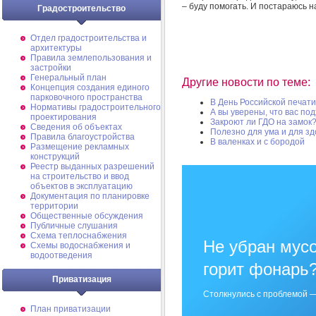
– буду помогать. И постараюсь н
Градостроительство
Отдел градостроительства и
архитектуры
Правила землепользования и
застройки
Генеральный план
Другие новости по теме:
Концепция создания единого
парковочного пространства
В День Российской печати
Нормативы градостроительного
А вы уверены, что вас по
проектирования
Закроют ли ГДО на замок
Сведения об объектах
Полезно для ума и для з
Правила благоустройства
В валенках и с бородой
Размещение рекламных
конструкций
Реестр выданных разрешений
на строительство и ввод
объектов в эксплуатацию
Документация по планировке
территории
Общественные обсуждения
Публичные слушания
Схема теплоснабжения
Не убран мусо
Схемы водоснабжения и
водоотведения
горит фонарь
Приватизация
Столкнулись с проблемой —
План приватизации