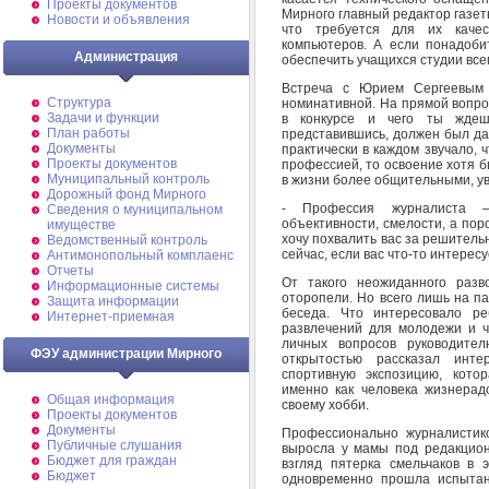
Проекты документов
Мирного главный редактор газет
Новости и объявления
что требуется для их качес
компьютеров. А если понадоби
Администрация
обеспечить учащихся студии вс
Встреча с Юрием Сергеевым
Структура
номинативной. На прямой вопрос
Задачи и функции
в конкурсе и чего ты ждеш
План работы
представившись, должен был да
Документы
практически в каждом звучало, 
Проекты документов
профессией, то освоение хотя б
Муниципальный контроль
в жизни более общительными, у
Дорожный фонд Мирного
- Профессия журналиста –
Cведения о муниципальном
объективности, смелости, а пор
имуществе
хочу похвалить вас за решительн
Ведомственный контроль
сейчас, если вас что-то интерес
Антимонопольный комплаенс
Отчеты
От такого неожиданного раз
Информационные системы
оторопели. Но всего лишь на п
Защита информации
беседа. Что интересовало ре
Интернет-приемная
развлечений для молодежи и ч
личных вопросов руководите
ФЭУ администрации Мирного
открытостью рассказал инт
спортивную экспозицию, кото
именно как человека жизнерадо
Общая информация
своему хобби.
Проекты документов
Документы
Профессионально журналистик
Публичные слушания
выросла у мамы под редакцион
Бюджет для граждан
взгляд пятерка смельчаков в 
Бюджет
одновременно прошла испытани