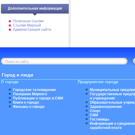
Дополнительная информация
Полезные ссылки
Ссылки Мирный
Администрация сайта
Город и люди
О городе
Предприятия города
Городское телевидение
Муниципальные предпри
Панорама Мирного
Государственные предп
Публикации о городе в СМИ
и учреждения
Книги о городе
Образовательные учреж
Фильмы о городе
Здравоохранение
Спорт
СМИ
Гостиницы
Информация о среднеме
заработной плате