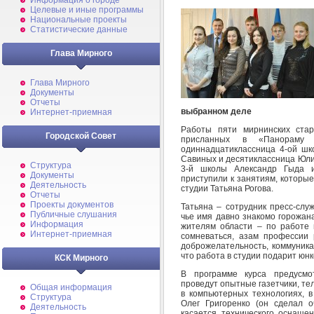
Информация о городе
Целевые и иные программы
Национальные проекты
Статистические данные
Глава Мирного
Глава Мирного
Документы
Отчеты
выбранном деле
Интернет-приемная
Работы пяти мирнинских ста
Городской Совет
присланных в «Панораму
одиннадцатиклассница 4-ой шк
Савиных и десятиклассница Юли
Структура
3-й школы Александр Гыда 
Документы
приступили к занятиям, которые
Деятельность
студии Татьяна Рогова.
Отчеты
Проекты документов
Татьяна – сотрудник пресс-слу
Публичные слушания
чье имя давно знакомо горожан
Информация
жителям области – по работе 
Интернет-приемная
сомневаться, азам профессии 
доброжелательность, коммуника
что работа в студии подарит юн
КСК Мирного
В программе курса предусмо
проведут опытные газетчики, т
Общая информация
в компьютерных технологиях, в
Структура
Олег Григоренко (он сделал о
Деятельность
касается технического оснащен