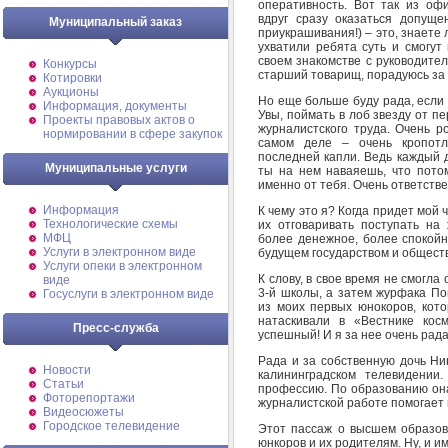
оперативность. Вот так из оф
вдруг сразу оказаться допущ
Муниципальный заказ
приукрашивания!) – это, знаете 
ухватили ребята суть и смогут
своем знакомстве с руководител
Конкурсы
старший товарищ, порадуюсь за 
Котировки
Аукционы
Но еще больше буду рада, если
Информация, документы
Увы, поймать в лоб звезду от пе
Проекты правовых актов о
журналистского труда. Очень р
нормировании в сфере закупок
самом деле – очень кропотли
последней капли. Ведь каждый д
Муниципальные услуги
ты на нем наваяешь, что потом
именно от тебя. Очень ответств
Информация
К чему это я? Когда придет мой 
Технологические схемы
их отговаривать поступать на 
МФЦ
более денежное, более спокойн
Услуги в электронном виде
будущем государством и общест
Услуги опеки в электронном
К слову, в свое время не смогла
виде
3-й школы, а затем журфака По
Госуслуги в электронном виде
из моих первых юнокоров, кот
натаскивали в «Вестнике кос
Пресс-служба
успешный! И я за нее очень рада
Рада и за собственную дочь Ни
Новости
калининградском телевидении
Статьи
профессию. По образованию она
Фоторепортажи
журналистской работе помогает 
Видеосюжеты
Городское телевидение
Этот пассаж о высшем образов
юнкоров и их родителям. Ну, и и