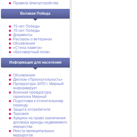
Правила благоустройства
Великая Победа
75-лет Победы
70-лет Победы
Документы
Рассказы о ветеранах
Объявления
«Стена памяти»
«Бессмертный полк»
Информация для населения
Объявления
Диплом «Признательность»
Прокуратура ЗАТО г. Мирный
информирует
Военная прокуратура
гарнизона Мирный
Подготовка к отопительному
периоду
Защита потребителя
Торговля
Аукцион на право заключения
договора аренды недвижимого
имущества
Реестр муниципальных
маршрутов