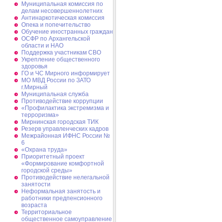
Муниципальная комиссия по
делам несовершеннолетних
Антинаркотическая комиссия
Опека и попечительство
Обучение иностранных граждан
ОСФР по Архангельской
области и НАО
Поддержка участникам СВО
Укрепление общественного
здоровья
ГО и ЧС Мирного информирует
МО МВД России по ЗАТО
г.Мирный
Муниципальная cлужба
Противодействие коррупции
«Профилактика экстремизма и
терроризма»
Мирнинская городская ТИК
Резерв управленческих кадров
Межрайонная ИФНС России №
6
«Охрана труда»
Приоритетный проект
«Формирование комфортной
городской среды»
Противодействие нелегальной
занятости
Неформальная занятость и
работники предпенсионного
возраста
Территориальное
общественное самоуправление