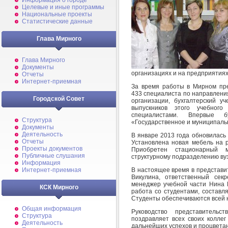
Информация о городе
Целевые и иные программы
Национальные проекты
Статистические данные
Глава Мирного
Глава Мирного
Документы
организациях и на предприятиях
Отчеты
Интернет-приемная
За время работы в Мирном пре
433 специалиста по направлени
Городской Совет
организации, бухгалтерский у
выпускников этого учебног
специалистами. Впервые 
Структура
«Государственное и муниципаль
Документы
Деятельность
В январе 2013 года обновилась
Отчеты
Установлена новая мебель на 
Проекты документов
Приобретен стационарный м
Публичные слушания
структурному подразделению вуз
Информация
В настоящее время в представи
Интернет-приемная
Викулина, ответственный сек
менеджер учебной части Нина Г
КСК Мирного
работа со студентами, составл
Студенты обеспечиваются всей 
Общая информация
Руководство представитель
Структура
поздравляет всех своих коллег
Деятельность
дальнейших успехов и процветан