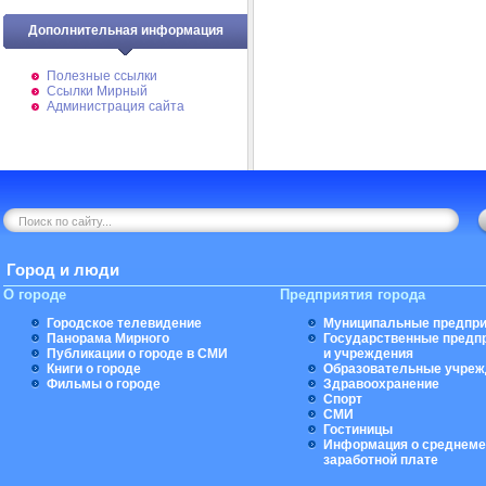
Дополнительная информация
Полезные ссылки
Ссылки Мирный
Администрация сайта
Город и люди
О городе
Предприятия города
Городское телевидение
Муниципальные предпри
Панорама Мирного
Государственные предп
Публикации о городе в СМИ
и учреждения
Книги о городе
Образовательные учреж
Фильмы о городе
Здравоохранение
Спорт
СМИ
Гостиницы
Информация о среднеме
заработной плате