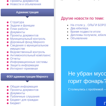
Проекты документов
Новости и объявления
Администрация
Другие новости по теме:
Структура
На столе у... ОЛЬГИ БО
Задачи и функции
Два юбиляра
План работы
Время подвести итоги
Документы
Дипломы получили, юбил
Проекты документов
Объявление
Муниципальный контроль
Дорожный фонд Мирного
Cведения о муниципальном
имуществе
Ведомственный контроль
Антимонопольный комплаенс
Отчеты
Информационные системы
Защита информации
Интернет-приемная
Не убран мусо
ФЭУ администрации Мирного
горит фонарь
Общая информация
Столкнулись с проблемой —
Проекты документов
Документы
Публичные слушания
Бюджет для граждан
Бюджет