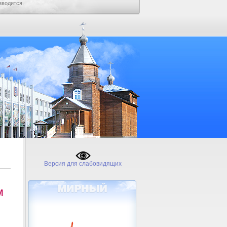
зводится.
Версия для слабовидящих
м