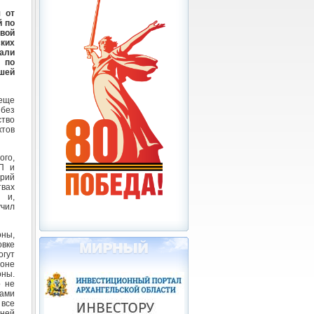
 от
й по
вой
ких
али
 по
шей
 еще
 без
ство
ктов
ого,
П и
Юрий
твах
 и,
учил
оны,
овке
огут
ионе
оны.
о не
ками
 все
дней