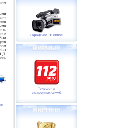
иям
ими
яют
ство
димо
ать
ия с
Городское ТВ online
 был
его
тром
роны
ФЦП.
чень
Телефоны
экстренных служб
ые