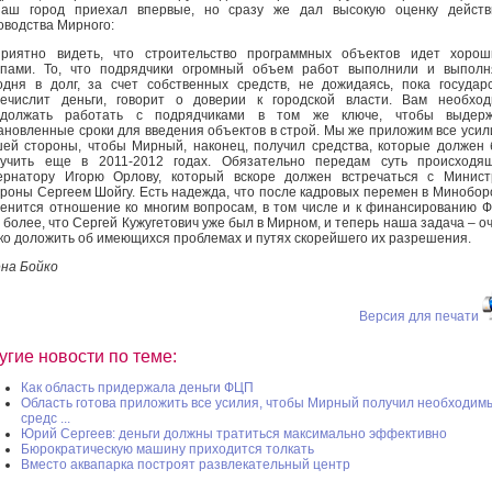
наш город приехал впервые, но сразу же дал высокую оценку действ
оводства Мирного:
риятно видеть, что строительство программных объектов идет хорош
пами. То, что подрядчики огромный объем работ выполнили и выполн
одня в долг, за счет собственных средств, не дожидаясь, пока государ
ечислит деньги, говорит о доверии к городской власти. Вам необхо
одолжать работать с подрядчиками в том же ключе, чтобы выдерж
ановленные сроки для введения объектов в строй. Мы же приложим все усил
ей стороны, чтобы Мирный, наконец, получил средства, которые должен
учить еще в 2011-2012 годах. Обязательно передам суть происходящ
ернатору Игорю Орлову, который вскоре должен встречаться с Минис
роны Сергеем Шойгу. Есть надежда, что после кадровых перемен в Минобо
енится отношение ко многим вопросам, в том числе и к финансированию 
 более, что Сергей Кужугетович уже был в Мирном, и теперь наша задача – о
ко доложить об имеющихся проблемах и путях скорейшего их разрешения.
на Бойко
Версия для печати
угие новости по теме:
Как область придержала деньги ФЦП
Область готова приложить все усилия, чтобы Мирный получил необходим
средс ...
Юрий Сергеев: деньги должны тратиться максимально эффективно
Бюрократическую машину приходится толкать
Вместо аквапарка построят развлекательный центр