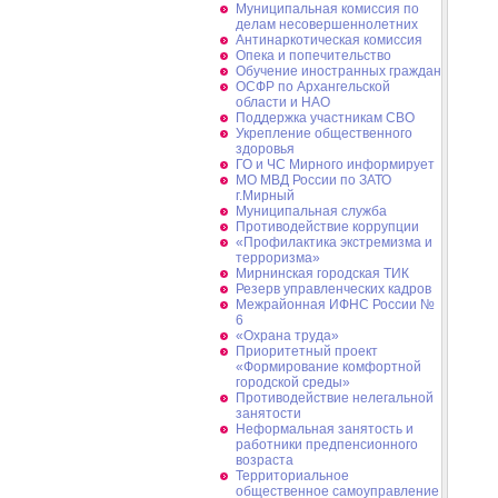
Муниципальная комиссия по
делам несовершеннолетних
Антинаркотическая комиссия
Опека и попечительство
Обучение иностранных граждан
ОСФР по Архангельской
области и НАО
Поддержка участникам СВО
Укрепление общественного
здоровья
ГО и ЧС Мирного информирует
МО МВД России по ЗАТО
г.Мирный
Муниципальная cлужба
Противодействие коррупции
«Профилактика экстремизма и
терроризма»
Мирнинская городская ТИК
Резерв управленческих кадров
Межрайонная ИФНС России №
6
«Охрана труда»
Приоритетный проект
«Формирование комфортной
городской среды»
Противодействие нелегальной
занятости
Неформальная занятость и
работники предпенсионного
возраста
Территориальное
общественное самоуправление