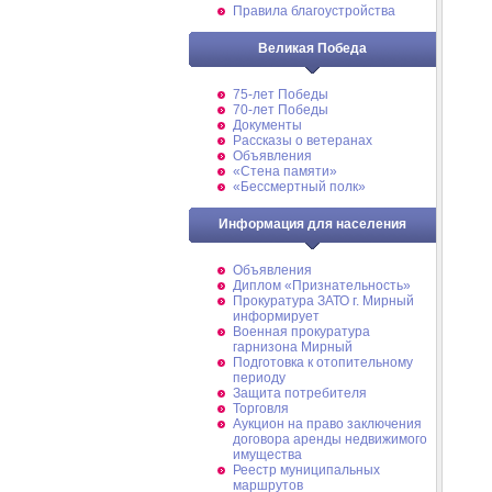
Правила благоустройства
Великая Победа
75-лет Победы
70-лет Победы
Документы
Рассказы о ветеранах
Объявления
«Стена памяти»
«Бессмертный полк»
Информация для населения
Объявления
Диплом «Признательность»
Прокуратура ЗАТО г. Мирный
информирует
Военная прокуратура
гарнизона Мирный
Подготовка к отопительному
периоду
Защита потребителя
Торговля
Аукцион на право заключения
договора аренды недвижимого
имущества
Реестр муниципальных
маршрутов