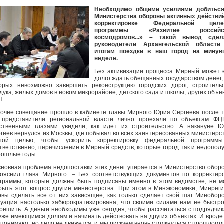
Необходимо общими усилиями добиться
Министерства обороны активных действи
корректировке Федеральной целе
программы «Развитие российс
космодромов...» – такой вывод сдел
руководители Архангельской области
итогам поездки в наш город на минув
неделе.
Без активизации процесса Мирный может
долго ждать обещанных государством денег,
орых невозможно завершить реконструкцию городских дорог, строитель
дука, жилых домов в новом микрорайоне, детского сада и школы, других объе
П
очее совещание прошло в кабинете главы Мирного Юрия Сергеева после т
 представители региональной власти лично проехали по объектам ФЦ
ственными глазами увидели, как идет их строительство. А накануне 
геев вернулся из Москвы, где побывал во всех заинтересованных министерс
той целью, чтобы ускорить корректировку федеральной программы
тветственно, перечисление в Мирный средств, которые город так и недопол
рошлые годы.
сновная проблема недопоставки этих денег упирается в Министерство обор
ояснил глава Мирного. – Без соответствующих документов по корректир
граммы, которые должны быть подписаны именно в этом ведомстве, не м
рыть этот вопрос другие министерства. При этом в Минэкономики, Минрег
овы сделать все от них зависящее, как только сделает свой шаг Минобор
уация настолько забюрократизирована, что своими силами нам ее быстр
решить. А деньги необходимы уже сегодня, чтобы рассчитаться с подрядчи
уже имеющимся долгам и начинать действовать на других объектах. И вроде
 понимают, но дело не движется, и мы рискуем вновь столкнуться с прошлого