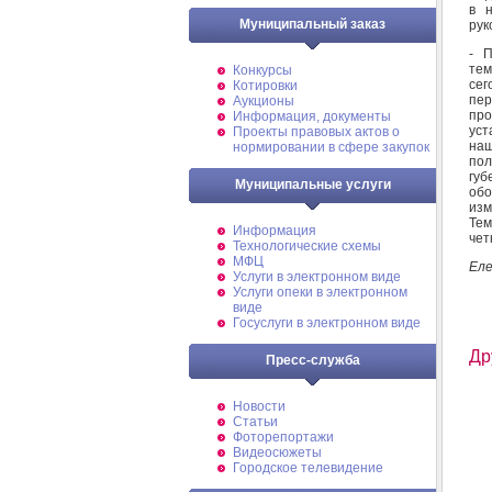
в 
Муниципальный заказ
рук
- П
тем
Конкурсы
сег
Котировки
пер
Аукционы
пр
Информация, документы
уст
Проекты правовых актов о
наш
нормировании в сфере закупок
пол
губ
Муниципальные услуги
обо
изм
Тем
Информация
чет
Технологические схемы
МФЦ
Еле
Услуги в электронном виде
Услуги опеки в электронном
виде
Госуслуги в электронном виде
Др
Пресс-служба
Новости
Статьи
Фоторепортажи
Видеосюжеты
Городское телевидение