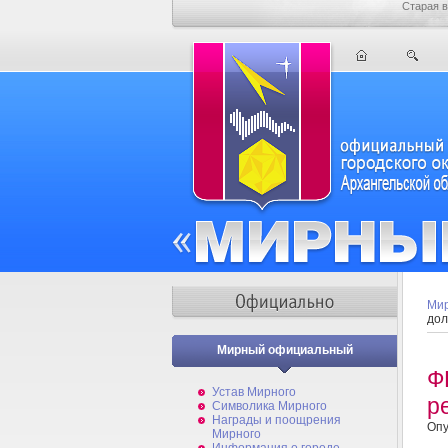
Старая в
Мир
дол
Мирный официальный
Ф
Устав Мирного
р
Символика Мирного
Награды и поощрения
Опу
Мирного