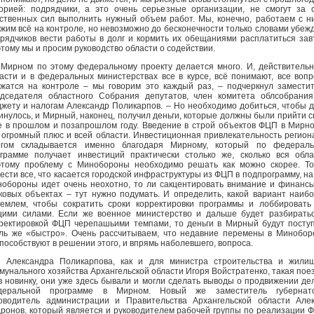
орией: подрядчики, а это очень серьезные организации, не смогут за 
ственных сил выполнить нужный объем работ. Мы, конечно, работаем с н
жим всё на контроле, но невозможно до бесконечности только словами убеж
рядчиков вести работы в долг и кормить их обещаниями расплатиться зав
тому мы и просим руководство области о содействии.
 Мирном по этому федеральному проекту делается много. И, действительн
асти и в федеральных министерствах все в курсе, всё понимают, все воп
жатся на контроле – мы говорим это каждый раз, – подчеркнул замести
дседателя областного Собрания депутатов, член комитета облсобрани
жету и налогам Александр Поликарпов. – Но необходимо добиться, чтобы 
инулось, и Мирный, наконец, получил деньги, которые должны были прийти 
 в прошлом и позапрошлом году. Введение в строй объектов ФЦП в Мирн
 огромный плюс и всей области. Инвестиционная привлекательность регион
огом складывается именно благодаря Мирному, который по федераль
грамме получает инвестиций практически столько же, сколько вся обла
тому проблему с Минобороны необходимо решать как можно скорее. Т
ести все, что касается городской инфраструктуры из ФЦП в подпрограмму, на
обороны идет очень неохотно, то ли сакцентировать внимание и финанс
ковых объектах – тут нужно подумать. И определить, какой вариант наиб
емлем, чтобы сократить сроки корректировки программы и лоббировать
ими силами. Если же военное министерство и дальше будет разбирать
ректировкой ФЦП черепашьими темпами, то деньги в Мирный будут посту
ль же «быстро». Очень рассчитываем, что недавние перемены в Минобо
пособствуют в решении этого, и впрямь наболевшего, вопроса.
 Александра Поликарпова, как и для министра строительства и жили
мунального хозяйства Архангельской области Игоря Войстратенко, такая пое
в новинку, они уже здесь бывали и могли сделать выводы о продвижении де
деральной программе в Мирном. Новый же заместитель губернато
оводитель администрации и Правительства Архангельской области Але
ронов, который является и руководителем рабочей группы по реализации 