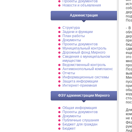
Проекты документов
ист
Новости и объявления
соб
дер
Администрация
под
Поэ
Структура
- В
Задачи и функции
обл
План работы
дер
Документы
пре
Проекты документов
бюд
Муниципальный контроль
сдв
Дорожный фонд Мирного
еще
Cведения о муниципальном
это
имуществе
мн
Ведомственный контроль
про
Антимонопольный комплаенс
Поэ
Отчеты
выв
Информационные системы
Мин
Защита информации
пус
Интернет-приемная
при
общ
кор
ФЭУ администрации Мирного
сто
пос
Общая информация
Для
Проекты документов
ком
Документы
не 
Публичные слушания
фе
Бюджет для граждан
рук
Бюджет
Анд