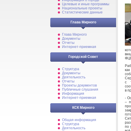
Информация о городе
Целевые и иные программы
Национальные проекты
Статистические данные
Глава Мирного
Глава Мирного
Документы
Отчеты
Интернет-приемная
кот
виа
Городской Совет
ФЦ
Раб
Структура
как
Документы
соб
Деятельность
Сер
Отчеты
с 
Проекты документов
соо
Публичные слушания
в п
Информация
Интернет-приемная
- О
– п
про
КСК Мирного
зак
гот
Сит
Общая информация
раз
Структура
по 
Деятельность
всё