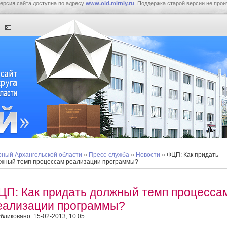
ерсия сайта доступна по адресу
www.old.mirniy.ru
. Поддержка старой версии не прои
ный Архангельской области
»
Пресс-служба
»
Новости
» ФЦП: Как придать
жный темп процессам реализации программы?
ЦП: Как придать должный темп процесса
еализации программы?
бликовано: 15-02-2013, 10:05