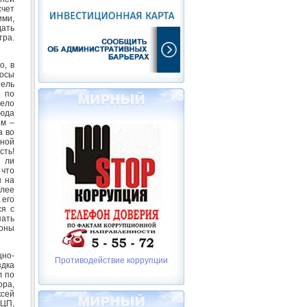
счет
ими,
дать
тра.
о, в
росы
тель
я по
дело
сюда
ом –
а во
ной
сть!
о ли
 что
ы на
олее
 его
ся с
пать
роны
щно-
Противодействие коррупции
здка
л по
ра,
ксей
ФЦП,