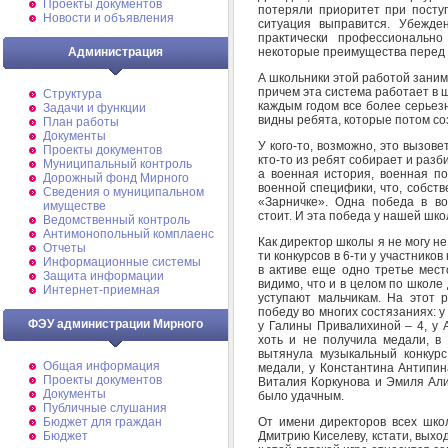
Проекты документов
потеряли приоритет при поступ
Новости и объявления
ситуация выправится. Убежде
практически профессиональн
некоторые преимущества перед
Администрация
А школьники этой работой заним
причем эта система работает в ш
Структура
каждым годом все более серьез
Задачи и функции
видны ребята, которые потом со
План работы
Документы
У кого-то, возможно, это вызове
Проекты документов
кто-то из ребят собирает и разб
Муниципальный контроль
а военная история, военная по
Дорожный фонд Мирного
военной специфики, что, собст
Cведения о муниципальном
«Зарничке». Одна победа в вое
имуществе
стоит. И эта победа у нашей шко
Ведомственный контроль
Антимонопольный комплаенс
Как директор школы я не могу не
Отчеты
ти конкурсов в 6-ти у участнико
Информационные системы
в активе еще одно третье мест
Защита информации
видимо, что и в целом по школе 
Интернет-приемная
уступают мальчикам. На этот 
победу во многих состязаниях: 
ФЭУ администрации Мирного
у Галины Привалихиной – 4, у А
хоть и не получила медали, в
вытянула музыкальный конкур
Общая информация
медали, у Константина Антипин
Проекты документов
Виталия Коркунова и Эмиля Али
Документы
было удачным.
Публичные слушания
От имени директоров всех шко
Бюджет для граждан
Дмитрию Киселеву, кстати, выхо
Бюджет