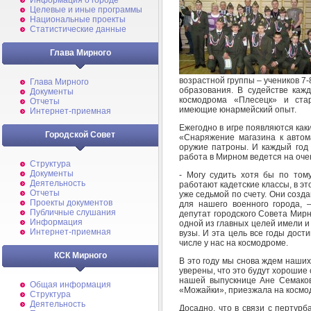
Информация о городе
Целевые и иные программы
Национальные проекты
Статистические данные
Глава Мирного
возрастной группы – учеников 7-
Глава Мирного
образования. В судействе каж
Документы
космодрома «Плесецк» и стар
Отчеты
имеющие юнармейский опыт.
Интернет-приемная
Ежегодно в игре появляются как
Городской Совет
«Снаряжение магазина к автом
оружие патроны. И каждый год 
работа в Мирном ведется на оче
Структура
Документы
- Могу судить хотя бы по тому
Деятельность
работают кадетские классы, в эт
Отчеты
уже седьмой по счету. Они созда
Проекты документов
для нашего военного города,
Публичные слушания
депутат городского Совета Мирн
Информация
одной из главных целей имели 
Интернет-приемная
вузы. И эта цель все годы дости
числе у нас на космодроме.
КСК Мирного
В это году мы снова ждем наши
уверены, что это будут хорошие 
нашей выпускнице Ане Семаково
Общая информация
«Можайки», приезжала на космод
Структура
Деятельность
Досадно, что в связи с пертур