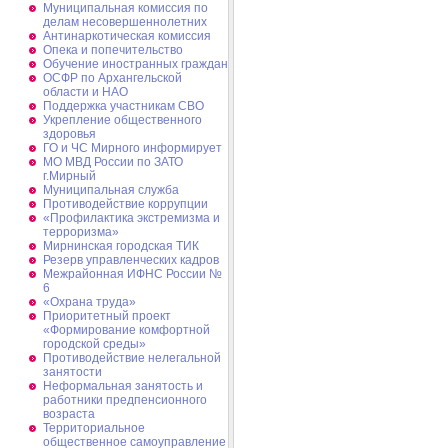
Муниципальная комиссия по
делам несовершеннолетних
Антинаркотическая комиссия
Опека и попечительство
Обучение иностранных граждан
ОСФР по Архангельской
области и НАО
Поддержка участникам СВО
Укрепление общественного
здоровья
ГО и ЧС Мирного информирует
МО МВД России по ЗАТО
г.Мирный
Муниципальная cлужба
Противодействие коррупции
«Профилактика экстремизма и
терроризма»
Мирнинская городская ТИК
Резерв управленческих кадров
Межрайонная ИФНС России №
6
«Охрана труда»
Приоритетный проект
«Формирование комфортной
городской среды»
Противодействие нелегальной
занятости
Неформальная занятость и
работники предпенсионного
возраста
Территориальное
общественное самоуправление