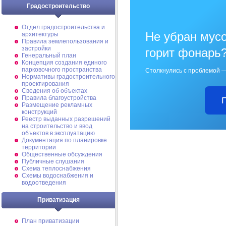
Градостроительство
Отдел градостроительства и
Не убран мусо
архитектуры
Правила землепользования и
застройки
горит фонарь
Генеральный план
Концепция создания единого
парковочного пространства
Столкнулись с проблемой —
Нормативы градостроительного
проектирования
Сведения об объектах
Правила благоустройства
Размещение рекламных
конструкций
Реестр выданных разрешений
на строительство и ввод
объектов в эксплуатацию
Документация по планировке
территории
Общественные обсуждения
Публичные слушания
Схема теплоснабжения
Схемы водоснабжения и
водоотведения
Приватизация
План приватизации