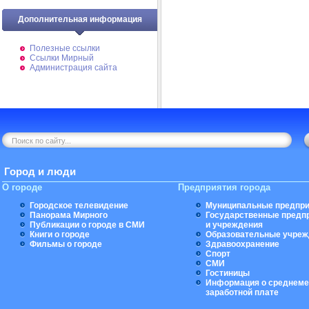
Дополнительная информация
Полезные ссылки
Ссылки Мирный
Администрация сайта
Город и люди
О городе
Предприятия города
Городское телевидение
Муниципальные предпри
Панорама Мирного
Государственные предп
Публикации о городе в СМИ
и учреждения
Книги о городе
Образовательные учреж
Фильмы о городе
Здравоохранение
Спорт
СМИ
Гостиницы
Информация о среднеме
заработной плате