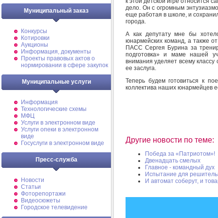
к этой детской игре относится с
дело. Он с огромным энтузиазм
Муниципальный заказ
еще работая в школе, и сохрани
города.
Конкурсы
А как депутату мне бы хотел
Котировки
юнармейских команд, а также о
Аукционы
ПАСС Сергея Бурина за тренир
Информация, документы
подготовка» и маме нашей уч
Проекты правовых актов о
внимания уделяет всему классу с
нормировании в сфере закупок
ее заслуга.
Теперь будем готовиться к пое
Муниципальные услуги
коллектива наших юнармейцев е
Информация
Технологические схемы
МФЦ
Услуги в электронном виде
Услуги опеки в электронном
виде
Другие новости по теме:
Госуслуги в электронном виде
Победа за «Патриотом»!
Пресс-служба
Двенадцать смелых
Главное - командный дух
Испытание для решител
Новости
И автомат соберут, и тов
Статьи
Фоторепортажи
Видеосюжеты
Городское телевидение