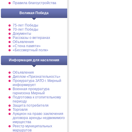
Правила благоустройства
Великая Победа
75-лет Победы
70-лет Победы
Документы
Рассказы о ветеранах
Объявления
«Стена памяти»
«Бессмертный полк»
Информация для населения
Объявления
Диплом «Признательность»
Прокуратура ЗАТО г. Мирный
информирует
Военная прокуратура
гарнизона Мирный
Подготовка к отопительному
периоду
Защита потребителя
Торговля
Аукцион на право заключения
договора аренды недвижимого
имущества
Реестр муниципальных
маршрутов