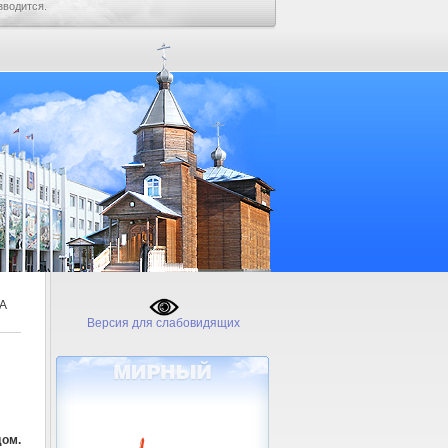
зводится.
А
Версия для слабовидящих
ом.