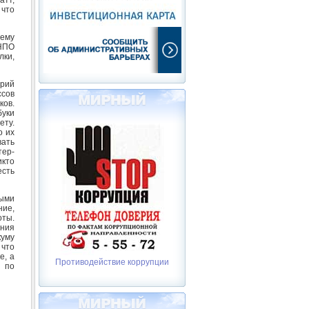
 что
тему
НПО
лки,
ерий
ссов
ков.
уки
ету.
о их
вать
тер-
икто
есть
ыми
ие,
оты.
ения
куму
что
е, а
Противодействие коррупции
 по