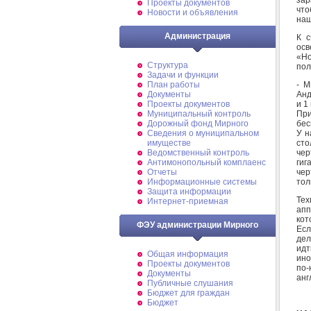
Проекты документов
что
Новости и объявления
наш
Администрация
К с
ос
«Но
Структура
пол
Задачи и функции
- М
План работы
Анд
Документы
и 1
Проекты документов
Пр
Муниципальный контроль
бес
Дорожный фонд Мирного
У н
Cведения о муниципальном
сто
имуществе
чер
Ведомственный контроль
гиг
Антимонопольный комплаенс
чер
Отчеты
тол
Информационные системы
Защита информации
Те
Интернет-приемная
апп
кот
ФЭУ администрации Мирного
Есл
дел
идт
Общая информация
ино
Проекты документов
по
Документы
анг
Публичные слушания
Бюджет для граждан
Бюджет