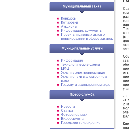
НА
Муниципальный заказ
Сам
ком
раз
Конкурсы
кон
Котировки
одн
Аукционы
Тех
Информация, документы
спе
Проекты правовых актов о
(ко
нормировании в сфере закупок
дав
это
Муниципальные услуги
эле
Обу
св
Информация
обо
Технологические схемы
про
МФЦ
отт
Услуги в электронном виде
пр
Услуги опеки в электронном
про
виде
про
Госуслуги в электронном виде
уча
Пресс-служба
- С
«Сл
2 к
Новости
мол
Статьи
эле
Фоторепортажи
Вал
Видеосюжеты
Городское телевидение
Ког
по