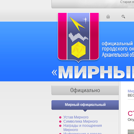
Старая в
Мир
ВЕ
Мирный официальный
С
Устав Мирного
Опу
Символика Мирного
Награды и поощрения
Мирного