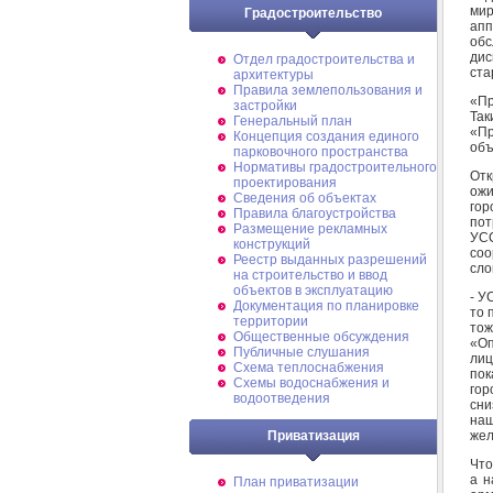
ми
Градостроительство
апп
обс
дис
Отдел градостроительства и
ста
архитектуры
Правила землепользования и
«Пр
застройки
Та
Генеральный план
«Пр
Концепция создания единого
объ
парковочного пространства
Нормативы градостроительного
Отк
проектирования
ожи
Сведения об объектах
гор
Правила благоустройства
пот
Размещение рекламных
УС
конструкций
соо
Реестр выданных разрешений
сло
на строительство и ввод
объектов в эксплуатацию
- У
Документация по планировке
то 
территории
тож
Общественные обсуждения
«Оп
Публичные слушания
лиц
Схема теплоснабжения
пок
Схемы водоснабжения и
гор
водоотведения
сни
на
жел
Приватизация
Что
а н
План приватизации