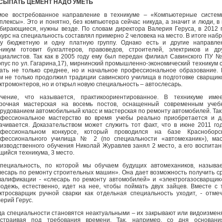
СЫПАТЬ ЦЕМЕНТ НАДО УМЕТЬ
ое востребованное направление в техникуме – «Компьютерные систем
плексы». Это и понятно, без компьютера сейчас никуда, а значит и люди, в
бирающиеся, нужны везде. По словам директора Валерия Геруса, в 2012 
курс на специальность составлял примерно 2 человека на место. В итоге наб
у бюджетную и одну платную группу. Однако есть и другие направле
никум готовит бухгалтеров, правоведов, строителей, электриков и др
циалистов. Так как в 2005 году ему был передан филиал Савинского ПУ 
рпус по ул. Гагарина,17), мирнинский промышленно-экономический техникум 
ать не только среднее, но и начальное профессиональное образование.
м не только продолжил традиции савинского училища в подготовке сварщик
ктромонтеров, но и открыл новую специальность – автослесарь.
чение, что называется, практикоориентированное. В техникуме имее
арочная мастерская на восемь постов, оснащенный современным учеб
рудованием автомобильный класс и мастерская по ремонту автомобилей. Так
фессиональное мастерство во время учебы реально приобретается и 
ачивается. Доказательством может служить тот факт, что в июне 2011 го
офессиональном конкурсе, который проводился на базе Красноборск
фессионального училища № 2 (по специальности «автомеханик»), мас
изводственного обучения Николай Журавлев занял 2 место, а его воспитан
щийся техникума, 3 место.
пециальность, по которой мы обучаем будущих автомехаников, называ
есарь по ремонту строительных машин». Она дает возможность получить с
валификации - «слесарь по ремонту автомобилей» и «электрогазосварщик
одежь, естественно, идет на нее, чтобы поймать двух зайцев. Вместе с 
ктросварщик ручной сварки как отдельная специальность уходит, - отме
ерий Герус.
да специальности становятся неактуальными – их закрывают или видоизмен
дстраивая под требования времени. Так, например, со дня основани