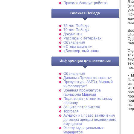
В м
Правила благоустройства
(ко
уча
Великая Победа
При
даж
ком
75-лет Победы
70-лет Победы
Воо
Документы
сбо
Рассказы о ветеранах
Оди
Объявления
год
«Стена памяти»
Отд
«Бессмертный полк»
тех
выд
Информация для населения
тех
пос
Объявления
- М
Диплом «Признательность»
Пле
Прокуратура ЗАТО г. Мирный
исс
информирует
из 
Военная прокуратура
об
гарнизона Мирный
про
Подготовка к отопительному
под
периоду
нын
Защита потребителя
пер
Торговля
Аукцион на право заключения
договора аренды недвижимого
имущества
Реестр муниципальных
маршрутов