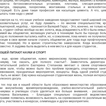
атурщика, бетонщика, изолировщика, каменщика, маляра, машиниста конвей
ториста бетоносмесительных установок, плотника, слесаря-ремонтни
катура, сварщика, газорезчика, монтажника стальных и железобетон
струкций. Есть даже такая профессия как насыпщик цемента. А что, це
ыпать тоже надо с умом!
есмотря на то, что наше учебное заведение предоставляет такой широкий сп
азовательных услуг, не буду лукавить – по многим специальностям, к
пьютерной, недобор, - признается Валерий Герус. - Это, конечно, не только 
а, студент сейчас вообще на вес золота, ведь рождаемость в 90-х была невыс
имей мы общежитие, желающих учиться в техникуме было бы гораздо бол
од из положения пытались найти, но, к сожалению, пока ничего не получилос
сецке в свое время начали строить общежитие для тогда еще профтехучи
йчас техникум). Но в кризис строительство заморозили. Когда возобнов
звестно. А задумка была выделить в нем места и для наших студентов...
ОШЕЙ ПИТАЮТ НАУКИ И СПОРТ
 еще, кроме общежития, нужно мирнинскому промышленно-экономическ
никуму, так сказать, для полного счастья?.. Заместитель директор
питательной работе Екатерина Степанова мечтает о своем спортивно
овом зале, чтобы можно было без проблем проводить спортивные заня
евнования, праздничные мероприятия, концерты. Ведь одной учебой сту
 быть не может. Ему нужна насыщенная студенческая жизнь, полная интерес
олезного досуга.
 тех пор как в нашей области было образовано министерство образован
уки внеучебному времяпрепровождению, учебно-воспитательной работ
никумах и училищах стало уделяться все больше внимания, - рассказы
атерина Васильевна. – Благодаря специально созданной ведомствен
грамме появилась возможность выезжать на соревнования по различным в
рта, участвовать в конкурсах, олимпиадах и других мероприятиях.