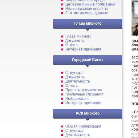
Информация о городе
Целевые и иные программы
Национальные проекты
Статистические данные
Глава Мирного
Глава Мирного
пр
Документы
бол
Отчеты
име
Интернет-приемная
Тог
Городской Совет
тех
год
ср
Структура
про
Документы
те
Деятельность
бю
Отчеты
пот
Проекты документов
под
Публичные слушания
лаб
Информация
Интернет-приемная
ВП
- Е
КСК Мирного
счи
ес
дея
Общая информация
нор
Структура
и с
Деятельность
зар