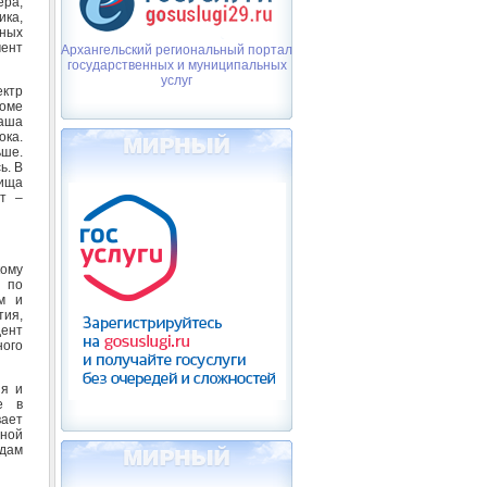
ера,
ка,
ных
мент
Архангельский региональный портал
государственных и муниципальных
услуг
ектр
роме
наша
ока.
ьше.
ь. В
лища
ят –
ому
а по
м и
тия,
дент
ного
ия и
е в
вает
ной
идам