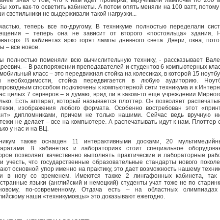
бы хоть как-то осветить кабинеты. А потом опять меняли на 100 ватт, потому
и светильники не выдерживали такой нагрузки...
частью, теперь все по-другому. В техникуме полностью переделали сис
вещения – теперь она не зависит от второго «постояльца» здания, 
ватор». В кабинетах ярко горят лампы дневного света. Двери, окна, пото
ы – все новое.
ы полностью поменяли всю вычислительную технику, - рассказывает Вал
реевич. – В распоряжении преподавателей и студентов 6 компьютерных кла
 мобильный класс – это передвижная стойка на колесиках, в которой 15 ноутбу
и необходимости, стойка передвигается в любую аудиторию. Ноутб
проводным способом подключены к компьютерной сети техникума и к Интерн
ас целых 7 серверов – я думаю, вряд ли в каком-то еще учреждении Мирног
лько. Есть аппарат, который называется плоттер. Он позволяет распечаты
тежи, изображения любого формата. Особенно востребован этот «прин
ант» дипломниками, причем не только нашими. Сейчас ведь вручную н
тежи не делает – все на компьютере. А распечатывать идут к нам. Плоттер 
ько у нас и на ВЦ.
хникум также оснащен 11 интерактивными досками, 20 мультимедийн
аратами. В кабинетах и лабораториях стоит специальное оборудован
орое позволяет качественно выполнять практические и лабораторные раб
и учесть, что государственные образовательные стандарты нового покол
ают основной упор именно на практику, это дает возможность нашему техни
и в ногу со временем. Имеются также 2 лингафонных кабинета, так 
странные языки (английский и немецкий) студенты учат тоже не по старинк
-новому, по-современному. Отдача есть – на областных олимпиадах
лийскому наши «техникумовцы» это доказывают ежегодно.