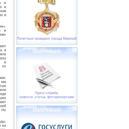
ы и
ию и
чным
ло в
ия».
» и
тем»
Почетные граждане города Мирный
вают
сь в
икла
казу
й и
, по
как-
 как
стью
чили
Пресс-служба:
люди
новости, статьи, фоторепортажи
ьших
гают
елей
 Но
оды,
я на