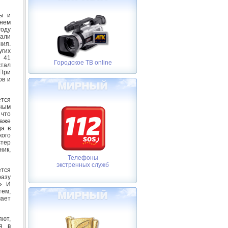
ы и
 нем
году
рали
ния.
угих
№ 41
Городское ТВ online
стал
 При
ов и
тся
ным
 что
даже
да в
ого
тер
ник,
Телефоны
экстренных служб
ется
разу
». И
тем,
чает
яют,
я в