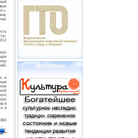
овой
рвые
ют».
ков,
йчас
есть
сты.
2012
кого
даря
 наш
ний,
го и
чным
огие
ской
ого
рошо
му в
 и в
ОВА