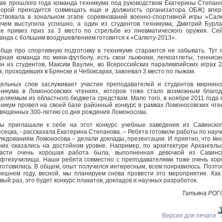
ае прошлого года команда техникума под руководством Екатерины Степан
торой приходится совмещать еще и должность организатора ОБЖ) впе
ствовала в зональном этапе соревнований военно-спортивной игры «Сал
чем выступила успешно, а один из студентов техникума, Дмитрий Бурла
е привез приз за 3 место по стрельбе из пневматического оружия. Се
анда с большим воодушевлением готовится к «Салюту-2013».
бще про спортивную подготовку в техникуме стараются не забывать. Тут 
рная команда по мини-футболу, есть свои лыжники, легкоатлеты, тенниси
н из студентов, Максим Ваулин, во Всероссийских паралимпийских играх 
а, проходивших в Брянске и Чебоксарах, завоевал 3 место по лыжам.
ельных слов заслуживает участие преподавателей и студентов мирнинс
никума в Ломоносовских чтениях, которое тоже стало возможным благо
еляемым из областного бюджета средствам. Мало того, в ноябре 2011 года
никум провел на своей базе районный конкурс в рамках Ломоносовских чте
вященных 300-летию со дня рождения Ломоносова.
ы приглашали к себе на этот конкурс учебные заведения из Савинско
сецка, - рассказала Екатерина Степанова. – Ребята готовили работы по нау
ледованиям Ломоносова – делали доклады, презентации. И приятно, что мн
них оказались на достойном уровне. Например, по архитектуре Архангель
ласти очень хорошая работа была, выполненная девочкой из Савинск
фтехучилища. Наши ребята совместно с преподавателями тоже очень хо
готовились. В общем, опыт получился интересным, всем понравилось. Поэто
ешнем году, весной, мы планируем снова провести это мероприятие. Как
вый раз, это будет конкурс плакатов, докладов и научных разработок.
Татьяна РОГ
Версия для печати