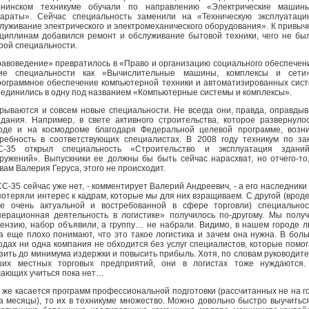
рнинском техникуме обучали по направлению «Электрические машин
араты». Сейчас специальность заменили на «Техническую эксплуатац
луживание электрического и электромеханического оборудования». К привы
циплинам добавился ремонт и обслуживание бытовой техники, чего не бы
рой специальности.
авоведение» превратилось в «Право и организацию социального обеспечен
кие специальности как «Вычислительные машины, комплексы и сети
ограммное обеспечение компьютерной техники и автоматизированных сис
единились в одну под названием «Компьютерные системы и комплексы».
рываются и совсем новые специальности. Не всегда они, правда, оправды
дания. Например, в свете активного строительства, которое развернуло
оде и на космодроме благодаря Федеральной целевой программе, возн
ребность в соответствующих специалистах. В 2008 году техникум по за
С-35 открыл специальность «Строительство и эксплуатация здани
ружений». Выпускники ее должны бы быть сейчас нарасхват, но отчего-то
вам Валерия Геруса, этого не происходит.
СС-35 сейчас уже нет, - комментирует Валерий Андреевич, - а его наследники 
потеряли интерес к кадрам, которые мы для них взращиваем. С другой (вроде
е очень актуальной и востребованной в сфере торговли) специально
ерационная деятельность в логистике» получилось по-другому. Мы полу
ензию, набор объявили, а группу… не набрали. Видимо, в нашем городе 
а еще плохо понимают, что это такое логистика и зачем она нужна. В бол
одах ни одна компания не обходится без услуг специалистов, которые помо
зить до минимума издержки и повысить прибыль. Хотя, по словам руководит
ших местных торговых предприятий, они в логистах тоже нуждаются.
ающих учиться пока нет…
 же касается программ профессиональной подготовки (рассчитанных не на г
а месяцы), то их в техникуме множество. Можно довольно быстро выучитьс