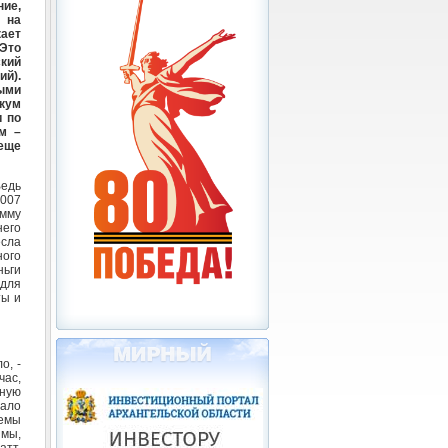
ие,
 на
ает
Это
кий
й).
ыми
икум
и по
м –
 еще
Ведь
2007
амму
его
есла
ого
ьги
 для
ты и
о, -
час,
ную
вало
лемы
 мы,
атт,