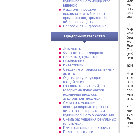
арм
муниципального имущества
мо
Мирного
шту
Аукционы, продажа
кон
посредством публичного
нас
предложения, продажа без
объявления цены
- Н
Справочная информация
обр
ком
Предпринимательство
бед
Но 
Вых
Документы
Пле
Финансовая поддержка
(се
Проекты документов
неи
Объявления
Инвестиции
ЮН
Сведения о предоставленных
Что
льготах
тех
Оценка регулирующего
вос
воздействия
акт
Границы территорий, на
сор
которых не допускается
жив
розничная продажа
и п
алкогольной продукции
Схема размещения
- С
нестационарных торговых
на
объектов на территории
тех
муниципального образования
Ек
Схема размещения рекламных
про
конструкций
спо
Имущественная поддержка
Полезные ссылки