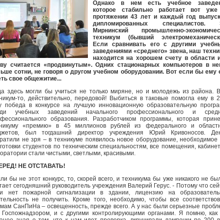
Однако в нем есть учебное заведен
которое стабильно работает вот уже
протяжении 43 лет и каждый год выпуск
дипломированных специалистов. 
Мирнинский промышленно-экономичес
техникум (бывший электромеханически
Если сравнивать его с другими учебн
заведениями «среднего» звена, наш техн
находится на хорошем счету в области 
аву считается «продвинутым». Одних стационарных компьютеров в не
ьше сотни, не говоря о другом учебном оборудовании. Вот если бы ему
ть свое общежитие...
да здесь могли бы учиться не только миряне, но и молодежь из района. 
никум-то, действительно, передовой! Выбиться в таковые помогла ему в 
у победа в конкурсе на лучшую инновационную образовательную прогр
еди учебных заведений начального профессионального и средн
фессионального образования. Разработчиком программы, которая прин
хникуму «премию» в 45 миллионов рублей из федерального и областн
джетов, был тогдашний директор учреждения Юрий Кривоносов. Ден
ратили не зря – в техникуме появилось новое оборудование, необходимое
готовки студентов по техническим специальностям, все помещения, кабине
оратории стали чистыми, светлыми, красивыми.
ЕРЕД! НЕ ОТСТАВАТЬ!
сли бы не этот конкурс, то, скорей всего, и техникума бы уже никакого не был
тает сегодняшний руководитель учреждения Валерий Герус. - Потому что сей
ли нет пожарной сигнализации в здании, лицензию на образователь
тельность не получить. Кроме того, необходимо, чтобы все соответство
мам СанПиНа – освещенность, прежде всего. А у нас были серьезные проб
 Госпожнадзором, и с другими контролирующими органами. Я помню, как
анее зная о том, что к нам идет проверка, вкручивали лампочки по 200 в