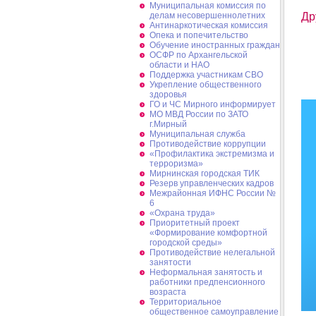
Муниципальная комиссия по
делам несовершеннолетних
Др
Антинаркотическая комиссия
Опека и попечительство
Обучение иностранных граждан
ОСФР по Архангельской
области и НАО
Поддержка участникам СВО
Укрепление общественного
здоровья
ГО и ЧС Мирного информирует
МО МВД России по ЗАТО
г.Мирный
Муниципальная cлужба
Противодействие коррупции
«Профилактика экстремизма и
терроризма»
Мирнинская городская ТИК
Резерв управленческих кадров
Межрайонная ИФНС России №
6
«Охрана труда»
Приоритетный проект
«Формирование комфортной
городской среды»
Противодействие нелегальной
занятости
Неформальная занятость и
работники предпенсионного
возраста
Территориальное
общественное самоуправление