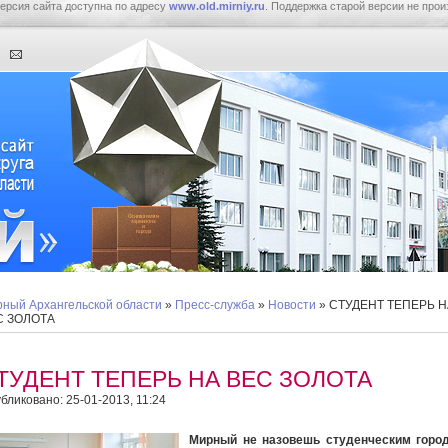
ерсия сайта доступна по адресу
www.old.mirniy.ru
. Поддержка старой версии не прои
ный Архангельской области
»
Пресс-служба
»
Новости
» СТУДЕНТ ТЕПЕРЬ Н
С ЗОЛОТА
ТУДЕНТ ТЕПЕРЬ НА ВЕС ЗОЛОТА
бликовано: 25-01-2013, 11:24
Мирный не назовешь студенческим город