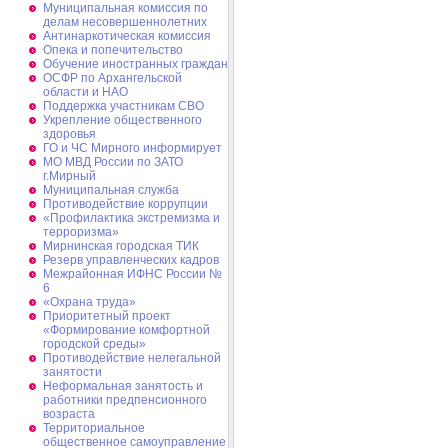
Муниципальная комиссия по
делам несовершеннолетних
Антинаркотическая комиссия
Опека и попечительство
Обучение иностранных граждан
ОСФР по Архангельской
области и НАО
Поддержка участникам СВО
Укрепление общественного
здоровья
ГО и ЧС Мирного информирует
МО МВД России по ЗАТО
г.Мирный
Муниципальная cлужба
Противодействие коррупции
«Профилактика экстремизма и
терроризма»
Мирнинская городская ТИК
Резерв управленческих кадров
Межрайонная ИФНС России №
6
«Охрана труда»
Приоритетный проект
«Формирование комфортной
городской среды»
Противодействие нелегальной
занятости
Неформальная занятость и
работники предпенсионного
возраста
Территориальное
общественное самоуправление