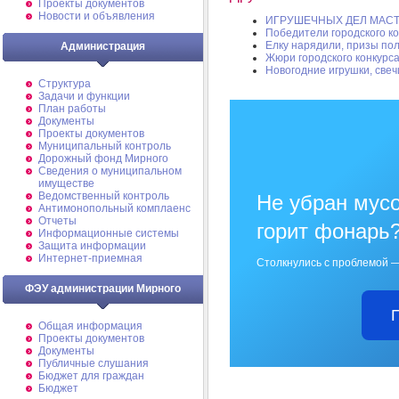
Проекты документов
Новости и объявления
ИГРУШЕЧНЫХ ДЕЛ МАСТ
Победители городского к
Елку нарядили, призы по
Администрация
Жюри городского конкурс
Новогодние игрушки, свеч
Структура
Задачи и функции
План работы
Документы
Проекты документов
Муниципальный контроль
Дорожный фонд Мирного
Cведения о муниципальном
имуществе
Ведомственный контроль
Не убран мусо
Антимонопольный комплаенс
Отчеты
горит фонарь
Информационные системы
Защита информации
Интернет-приемная
Столкнулись с проблемой —
ФЭУ администрации Мирного
Общая информация
Проекты документов
Документы
Публичные слушания
Бюджет для граждан
Бюджет