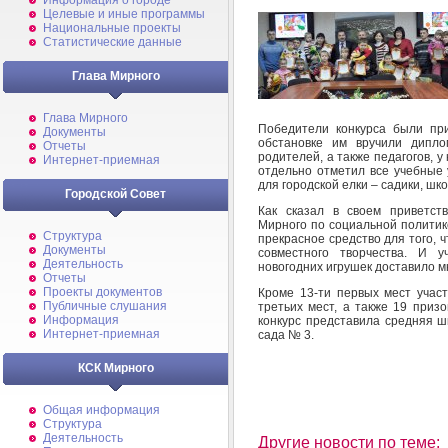
Информация о городе
Целевые и иные программы
Национальные проекты
Статистические данные
Глава Мирного
Глава Мирного
Победители конкурса были пр
Документы
обстановке им вручили дипл
Отчеты
родителей, а также педагогов, у
Интернет-приемная
отдельно отметил все учебные
для городской елки – садики, шк
Городской Совет
Как сказал в своем приветст
Мирного по социальной политик
Структура
прекрасное средство для того, 
Документы
совместного творчества. И у
Деятельность
новогодних игрушек доставило мн
Отчеты
Проекты документов
Кроме 13-ти первых мест учас
Публичные слушания
третьих мест, а также 19 приз
Информация
конкурс представила средняя ш
Интернет-приемная
сада № 3.
КСК Мирного
Общая информация
Структура
Деятельность
Другие новости по теме: