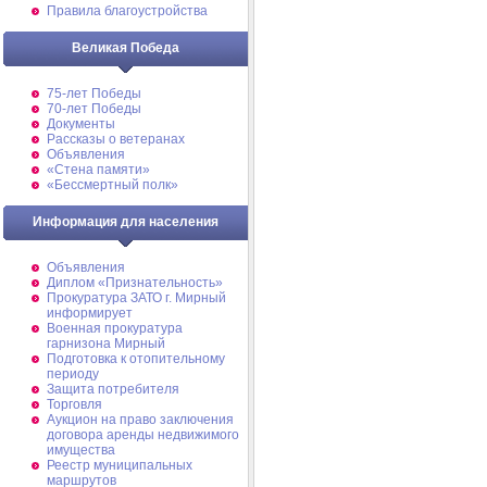
Правила благоустройства
Великая Победа
75-лет Победы
70-лет Победы
Документы
Рассказы о ветеранах
Объявления
«Стена памяти»
«Бессмертный полк»
Информация для населения
Объявления
Диплом «Признательность»
Прокуратура ЗАТО г. Мирный
информирует
Военная прокуратура
гарнизона Мирный
Подготовка к отопительному
периоду
Защита потребителя
Торговля
Аукцион на право заключения
договора аренды недвижимого
имущества
Реестр муниципальных
маршрутов