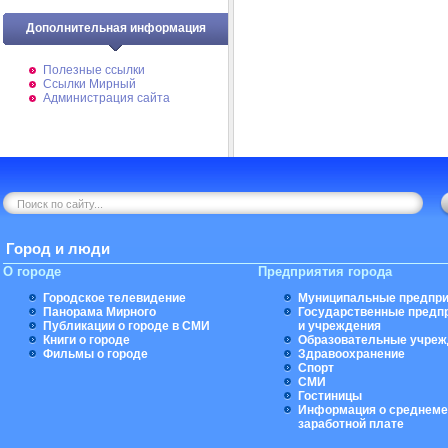
Дополнительная информация
Полезные ссылки
Ссылки Мирный
Администрация сайта
Город и люди
О городе
Предприятия города
Городское телевидение
Муниципальные предпри
Панорама Мирного
Государственные предп
Публикации о городе в СМИ
и учреждения
Книги о городе
Образовательные учреж
Фильмы о городе
Здравоохранение
Спорт
СМИ
Гостиницы
Информация о среднеме
заработной плате