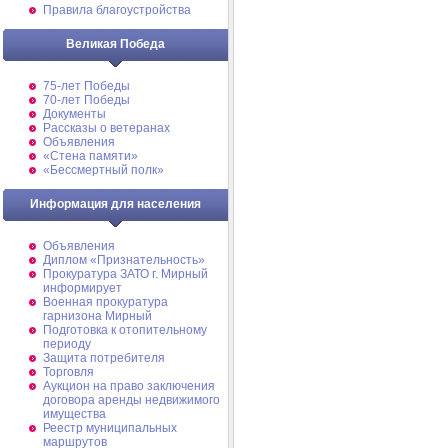
Правила благоустройства
Великая Победа
75-лет Победы
70-лет Победы
Документы
Рассказы о ветеранах
Объявления
«Стена памяти»
«Бессмертный полк»
Информация для населения
Объявления
Диплом «Признательность»
Прокуратура ЗАТО г. Мирный
информирует
Военная прокуратура
гарнизона Мирный
Подготовка к отопительному
периоду
Защита потребителя
Торговля
Аукцион на право заключения
договора аренды недвижимого
имущества
Реестр муниципальных
маршрутов