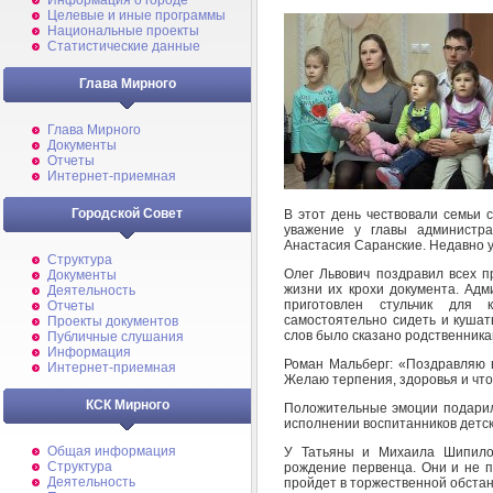
Информация о городе
Целевые и иные программы
Национальные проекты
Статистические данные
Глава Мирного
Глава Мирного
Документы
Отчеты
Интернет-приемная
Городской Совет
В этот день чествовали семьи 
уважение у главы администр
Анастасия Саранские. Недавно у 
Структура
Олег Львович поздравил всех п
Документы
жизни их крохи документа. Ад
Деятельность
приготовлен стульчик для 
Отчеты
самостоятельно сидеть и кушат
Проекты документов
слов было сказано родственника
Публичные слушания
Информация
Роман Мальберг: «Поздравляю 
Интернет-приемная
Желаю терпения, здоровья и что
КСК Мирного
Положительные эмоции подарил
исполнении воспитанников детск
Общая информация
У Татьяны и Михаила Шипило
Структура
рождение первенца. Они и не п
Деятельность
пройдет в торжественной обстан