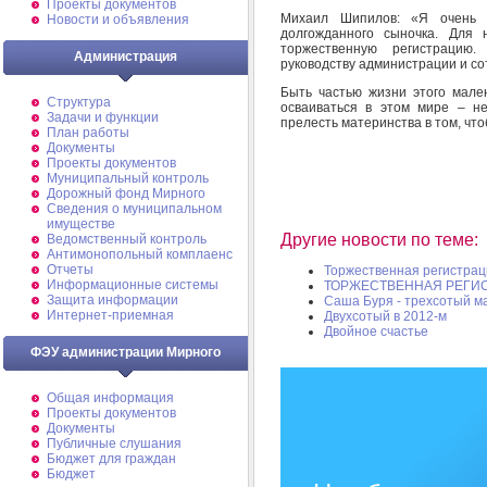
Проекты документов
Михаил Шипилов: «Я очень 
Новости и объявления
долгожданного сыночка. Для 
торжественную регистрацию.
Администрация
руководству администрации и с
Быть частью жизни этого мален
Структура
осваиваться в этом мире – не
Задачи и функции
прелесть материнства в том, чт
План работы
Документы
Проекты документов
Муниципальный контроль
Дорожный фонд Мирного
Cведения о муниципальном
имуществе
Другие новости по теме:
Ведомственный контроль
Антимонопольный комплаенс
Отчеты
Торжественная регистра
Информационные системы
ТОРЖЕСТВЕННАЯ РЕГИС
Защита информации
Саша Буря - трехсотый 
Интернет-приемная
Двухсотый в 2012-м
Двойное счастье
ФЭУ администрации Мирного
Общая информация
Проекты документов
Документы
Публичные слушания
Бюджет для граждан
Бюджет