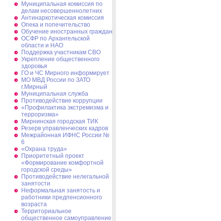
Муниципальная комиссия по
делам несовершеннолетних
Антинаркотическая комиссия
Опека и попечительство
Обучение иностранных граждан
ОСФР по Архангельской
области и НАО
Поддержка участникам СВО
Укрепление общественного
здоровья
ГО и ЧС Мирного информирует
МО МВД России по ЗАТО
г.Мирный
Муниципальная cлужба
Противодействие коррупции
«Профилактика экстремизма и
терроризма»
Мирнинская городская ТИК
Резерв управленческих кадров
Межрайонная ИФНС России №
6
«Охрана труда»
Приоритетный проект
«Формирование комфортной
городской среды»
Противодействие нелегальной
занятости
Неформальная занятость и
работники предпенсионного
возраста
Территориальное
общественное самоуправление