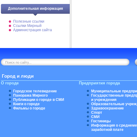
Дополнительная информация
Полезные ссылки
Ссылки Мирный
Администрация сайта
Город и люди
О городе
Предприятия города
Городское телевидение
Муниципальные предпри
Панорама Мирного
Государственные предп
Публикации о городе в СМИ
и учреждения
Книги о городе
Образовательные учреж
Фильмы о городе
Здравоохранение
Спорт
СМИ
Гостиницы
Информация о среднеме
заработной плате