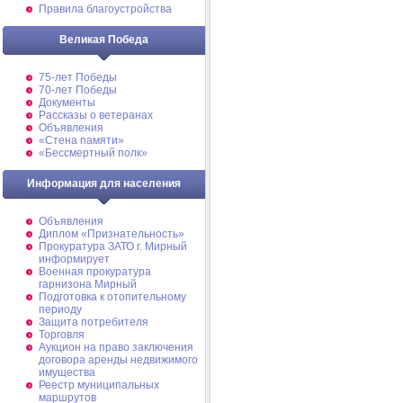
Правила благоустройства
Великая Победа
75-лет Победы
70-лет Победы
Документы
Рассказы о ветеранах
Объявления
«Стена памяти»
«Бессмертный полк»
Информация для населения
Объявления
Диплом «Признательность»
Прокуратура ЗАТО г. Мирный
информирует
Военная прокуратура
гарнизона Мирный
Подготовка к отопительному
периоду
Защита потребителя
Торговля
Аукцион на право заключения
договора аренды недвижимого
имущества
Реестр муниципальных
маршрутов