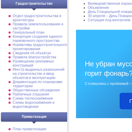
Градостроительство
Вневедомственная охрана
Объявление
День Специальной пожар
Отдел градостроительства и
30 апреля – День Пожарн
архитектуры
Ситуация под контролем.
Правила землепользования и
застройки
Генеральный план
Концепция создания единого
парковочного пространства
Нормативы градостроительного
проектирования
Сведения об объектах
Правила благоустройства
Размещение рекламных
Не убран мусо
конструкций
Реестр выданных разрешений
горит фонарь
на строительство и ввод
объектов в эксплуатацию
Документация по планировке
Столкнулись с проблемой —
территории
Общественные обсуждения
Публичные слушания
Схема теплоснабжения
Схемы водоснабжения и
водоотведения
Приватизация
План приватизации