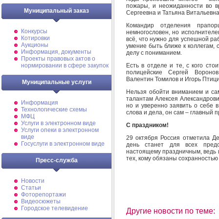
пожары, и неожиданности во в
Муниципальный заказ
Сергеевна и Татьяна Витальевна
Командир отделения прапор
Конкурсы
немногословен, но исполнителе
Котировки
всё, что нужно для успешной ра
Аукционы
умение быть ближе к коллегам, с
Информация, документы
делу с пониманием.
Проекты правовых актов о
Есть в отделе и те, с кого ст
нормировании в сфере закупок
полицейские Сергей Вороно
Валентин Томилов и Игорь Птици
Муниципальные услуги
Нельзя обойти вниманием и сам
талантам Алексея Александрови
Информация
но и уверенно заявить о себе в
Технологические схемы
слова и дела, он сам – главный 
МФЦ
Услуги в электронном виде
С праздником!
Услуги опеки в электронном
виде
29 октября Россия отметила Д
Госуслуги в электронном виде
день станет для всех предс
настоящему праздничным, ведь и
тех, кому обязаны сохранностью
Пресс-служба
Новости
Статьи
Фоторепортажи
Видеосюжеты
Городское телевидение
Другие новости по теме: