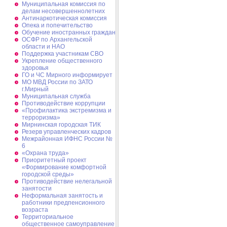
Муниципальная комиссия по
делам несовершеннолетних
Антинаркотическая комиссия
Опека и попечительство
Обучение иностранных граждан
ОСФР по Архангельской
области и НАО
Поддержка участникам СВО
Укрепление общественного
здоровья
ГО и ЧС Мирного информирует
МО МВД России по ЗАТО
г.Мирный
Муниципальная cлужба
Противодействие коррупции
«Профилактика экстремизма и
терроризма»
Мирнинская городская ТИК
Резерв управленческих кадров
Межрайонная ИФНС России №
6
«Охрана труда»
Приоритетный проект
«Формирование комфортной
городской среды»
Противодействие нелегальной
занятости
Неформальная занятость и
работники предпенсионного
возраста
Территориальное
общественное самоуправление