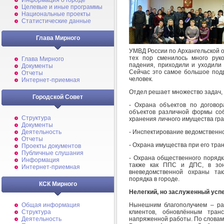
Информация о городе
Целевые и иные программы
Национальные проекты
Статистические данные
Глава Мирного
УМВД России по Архангельской о
тех пор сменилось много рук
Глава Мирного
падения, приходили и уходили с
Документы
Сейчас это самое большое под
Отчеты
человек.
Интернет-приемная
Отдел решает множество задач, 
Городской Совет
- Охрана объектов по догово
объектов различной формы соб
Структура
хранения личного имущества гр
Документы
- Инспектирование ведомственн
Деятельность
Отчеты
- Охрана имущества при его тра
Проекты документов
Публичные слушания
- Охрана общественного порядк
Информация
также как ППС и ДПС, в зон
Интернет-приемная
вневедомственной охраны та
порядка в городе.
КСК Мирного
Нелегкий, но заслуженный усп
Нынешним благополучием – ра
Общая информация
клиентов, обновлённым тра
Структура
напряженной работы. По слова
Деятельность