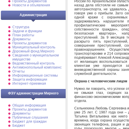
России по Архангельской област
Проекты документов
назад дела обстояли не самым
Новости и объявления
автотранспорта, не удавалось
говоря уже о прибыли. Зато се
Администрация
одной кражи с охраняемых 
задерживались нарушители п
профилактические меропри
Структура
собственности граждан», оп
Задачи и функции
безопасная квартира», на
План работы
преступлений. За 9 месяцев 
Документы
раскрыто пять преступлени
Проекты документов
совершении преступлений, со
Муниципальный контроль
правонарушениях. Осуществ
Дорожный фонд Мирного
транспортировке и 214 сопрово
Cведения о муниципальном
подчёркивает Алексей Александр
имуществе
от желающих воспользоваться 
Ведомственный контроль
клиентам уже приходится з
Антимонопольный комплаенс
вневедомственной охраны заня
Отчеты
служебной деятельности.
Информационные системы
Защита информации
Охрана с человеческим лицом
Интернет-приемная
Нужно ли говорить, что успехи о
не смыкая глаз, сидящих за
ФЭУ администрации Мирного
финансово-экономическими вопр
отдела.
Общая информация
Сельнихина Любовь Сергеевна и
Проекты документов
уже 25 лет. С 1987 года они –
Документы
Татьяна Витальевна как никто
Публичные слушания
времена, когда охрана осущест
Бюджет для граждан
звонящих телефона, рация и д
Бюджет
годы произошло многое – мен