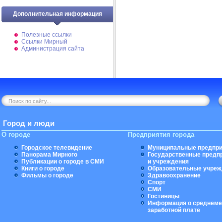
Дополнительная информация
Полезные ссылки
Ссылки Мирный
Администрация сайта
Город и люди
О городе
Предприятия города
Городское телевидение
Муниципальные предпри
Панорама Мирного
Государственные предп
Публикации о городе в СМИ
и учреждения
Книги о городе
Образовательные учреж
Фильмы о городе
Здравоохранение
Спорт
СМИ
Гостиницы
Информация о среднеме
заработной плате