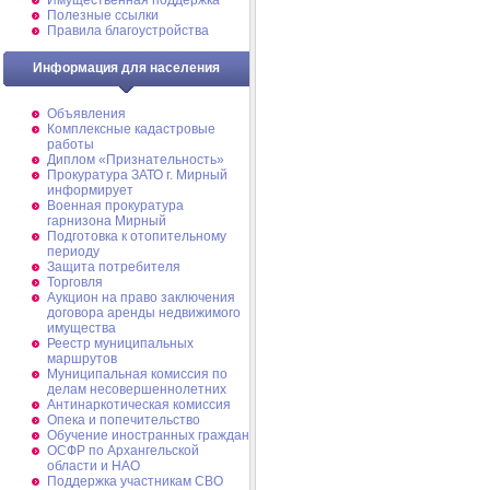
Имущественная поддержка
Полезные ссылки
Правила благоустройства
Информация для населения
Объявления
Комплексные кадастровые
работы
Диплом «Признательность»
Прокуратура ЗАТО г. Мирный
информирует
Военная прокуратура
гарнизона Мирный
Подготовка к отопительному
периоду
Защита потребителя
Торговля
Аукцион на право заключения
договора аренды недвижимого
имущества
Реестр муниципальных
маршрутов
Муниципальная комиссия по
делам несовершеннолетних
Антинаркотическая комиссия
Опека и попечительство
Обучение иностранных граждан
ОСФР по Архангельской
области и НАО
Поддержка участникам СВО