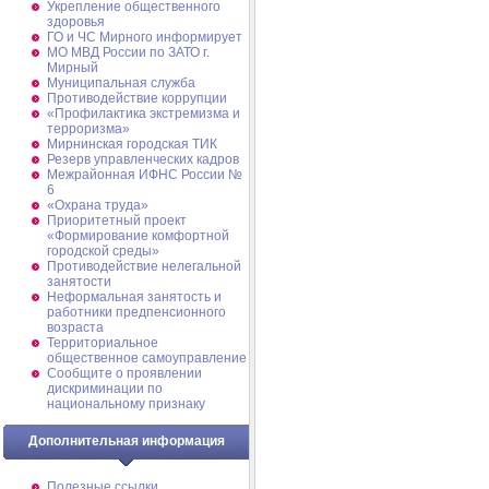
Укрепление общественного
здоровья
ГО и ЧС Мирного информирует
МО МВД России по ЗАТО г.
Мирный
Муниципальная cлужба
Противодействие коррупции
«Профилактика экстремизма и
терроризма»
Мирнинская городская ТИК
Резерв управленческих кадров
Межрайонная ИФНС России №
6
«Охрана труда»
Приоритетный проект
«Формирование комфортной
городской среды»
Противодействие нелегальной
занятости
Неформальная занятость и
работники предпенсионного
возраста
Территориальное
общественное самоуправление
Сообщите о проявлении
дискриминации по
национальному признаку
Дополнительная информация
Полезные ссылки