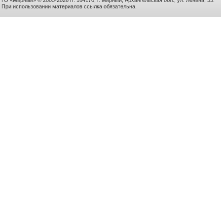
ГО «Мирный» © 2005-2026 гг. 164170, г. Мирный, Архангельская обл., ул. Ленина, 33.
При использовании материалов ссылка обязательна.