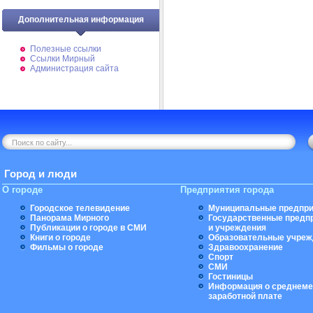
Дополнительная информация
Полезные ссылки
Ссылки Мирный
Администрация сайта
Город и люди
О городе
Предприятия города
Городское телевидение
Муниципальные предпри
Панорама Мирного
Государственные предп
Публикации о городе в СМИ
и учреждения
Книги о городе
Образовательные учреж
Фильмы о городе
Здравоохранение
Спорт
СМИ
Гостиницы
Информация о среднеме
заработной плате