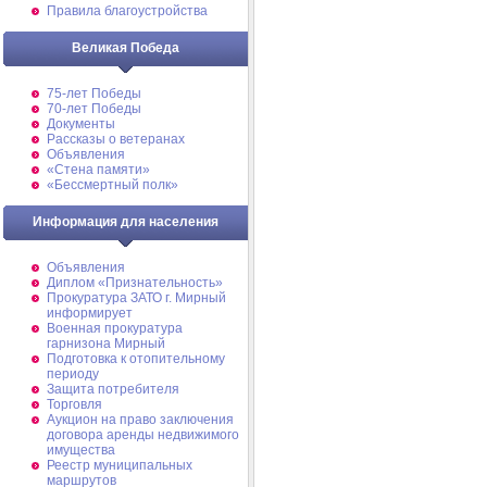
Правила благоустройства
Великая Победа
75-лет Победы
70-лет Победы
Документы
Рассказы о ветеранах
Объявления
«Стена памяти»
«Бессмертный полк»
Информация для населения
Объявления
Диплом «Признательность»
Прокуратура ЗАТО г. Мирный
информирует
Военная прокуратура
гарнизона Мирный
Подготовка к отопительному
периоду
Защита потребителя
Торговля
Аукцион на право заключения
договора аренды недвижимого
имущества
Реестр муниципальных
маршрутов