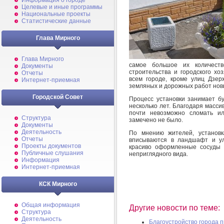
Информация о городе
Целевые и иные программы
Национальные проекты
Статистические данные
Глава Мирного
Глава Мирного
самое большое их количест
Документы
строительства и городского хо
Отчеты
всем городе, кроме улиц Дзер
Интернет-приемная
земляных и дорожных работ новы
Городской Совет
Процесс установки занимает бу
несколько лет. Благодаря масси
почти невозможно сломать ил
Структура
замечено не было.
Документы
Деятельность
По мнению жителей, установк
Отчеты
вписываются в ландшафт и ул
Проекты документов
красиво оформленные сосуды 
Публичные слушания
неприглядного вида.
Информация
Интернет-приемная
КСК Мирного
Общая информация
Другие новости по теме:
Структура
Деятельность
Благоустройство города 