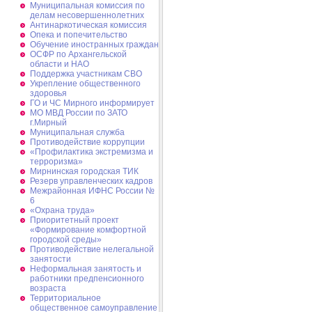
Муниципальная комиссия по
делам несовершеннолетних
Антинаркотическая комиссия
Опека и попечительство
Обучение иностранных граждан
ОСФР по Архангельской
области и НАО
Поддержка участникам СВО
Укрепление общественного
здоровья
ГО и ЧС Мирного информирует
МО МВД России по ЗАТО
г.Мирный
Муниципальная cлужба
Противодействие коррупции
«Профилактика экстремизма и
терроризма»
Мирнинская городская ТИК
Резерв управленческих кадров
Межрайонная ИФНС России №
6
«Охрана труда»
Приоритетный проект
«Формирование комфортной
городской среды»
Противодействие нелегальной
занятости
Неформальная занятость и
работники предпенсионного
возраста
Территориальное
общественное самоуправление