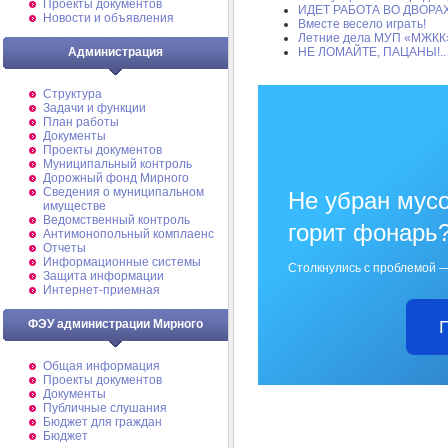
Проекты документов
ИДЕТ РАБОТА ВО ДВОРА
Новости и объявления
Вместе весело играть!
Летние дела МУП «МЖКК
Администрация
НЕ ЛОМАЙТЕ, ПАЦАНЫ!..
Структура
Задачи и функции
План работы
Документы
Проекты документов
Муниципальный контроль
Дорожный фонд Мирного
Cведения о муниципальном
Не убран мусо
имуществе
Ведомственный контроль
горит фонарь
Антимонопольный комплаенс
Отчеты
Информационные системы
Столкнулись с проблемой —
Защита информации
Интернет-приемная
ФЭУ администрации Мирного
Общая информация
Проекты документов
Документы
Публичные слушания
Бюджет для граждан
Бюджет