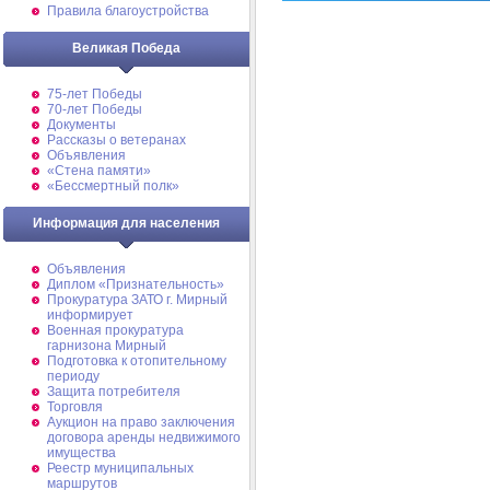
Правила благоустройства
Великая Победа
75-лет Победы
70-лет Победы
Документы
Рассказы о ветеранах
Объявления
«Стена памяти»
«Бессмертный полк»
Информация для населения
Объявления
Диплом «Признательность»
Прокуратура ЗАТО г. Мирный
информирует
Военная прокуратура
гарнизона Мирный
Подготовка к отопительному
периоду
Защита потребителя
Торговля
Аукцион на право заключения
договора аренды недвижимого
имущества
Реестр муниципальных
маршрутов