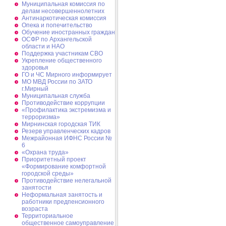
Муниципальная комиссия по
делам несовершеннолетних
Антинаркотическая комиссия
Опека и попечительство
Обучение иностранных граждан
ОСФР по Архангельской
области и НАО
Поддержка участникам СВО
Укрепление общественного
здоровья
ГО и ЧС Мирного информирует
МО МВД России по ЗАТО
г.Мирный
Муниципальная cлужба
Противодействие коррупции
«Профилактика экстремизма и
терроризма»
Мирнинская городская ТИК
Резерв управленческих кадров
Межрайонная ИФНС России №
6
«Охрана труда»
Приоритетный проект
«Формирование комфортной
городской среды»
Противодействие нелегальной
занятости
Неформальная занятость и
работники предпенсионного
возраста
Территориальное
общественное самоуправление