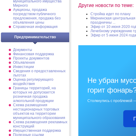
муниципального имущества
Другие новости по теме:
Мирного
Аукционы, продажа
посредством публичного
Стройка идет по плану
предложения, продажа без
Мирнинская центральная 
объявления цены
праздничны ...
Справочная информация
Эфир от 10 июня 2020 го
Лечебному учреждению т
Эфир от 5 июня 2024 год
Предпринимательство
Документы
Финансовая поддержка
Проекты документов
Объявления
Инвестиции
Сведения о предоставленных
льготах
Не убран мусо
Оценка регулирующего
воздействия
Границы территорий, на
горит фонарь
которых не допускается
розничная продажа
алкогольной продукции
Столкнулись с проблемой —
Схема размещения
нестационарных торговых
объектов на территории
муниципального образования
Схема размещения рекламных
конструкций
Имущественная поддержка
Полезные ссылки