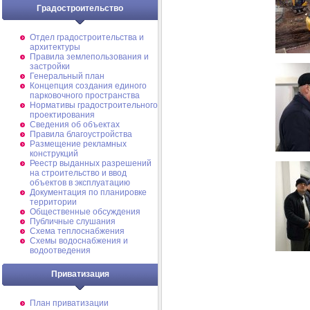
Градостроительство
Отдел градостроительства и
архитектуры
Правила землепользования и
застройки
Генеральный план
Концепция создания единого
парковочного пространства
Нормативы градостроительного
проектирования
Сведения об объектах
Правила благоустройства
Размещение рекламных
конструкций
Реестр выданных разрешений
на строительство и ввод
объектов в эксплуатацию
Документация по планировке
территории
Общественные обсуждения
Публичные слушания
Схема теплоснабжения
Схемы водоснабжения и
водоотведения
Приватизация
План приватизации