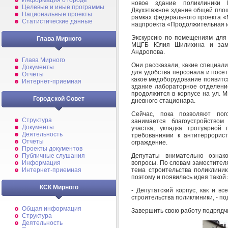
Информация о городе
новое здание поликлиники 
Целевые и иные программы
Двухэтажное здание общей площ
Национальные проекты
рамках федерального проекта «
Статистические данные
нацпроекта «Продолжительная и
Экскурсию по помещениям для 
Глава Мирного
МЦГБ Юлия Шилихина и заме
Андропова.
Глава Мирного
Они рассказали, какие специали
Документы
для удобства персонала и посет
Отчеты
какое медоборудование появится
Интернет-приемная
здание лабораторное отделени
продолжится в корпусе на ул. 
Городской Совет
дневного стационара.
Сейчас, пока позволяют пог
Структура
занимается благоустройство
Документы
участка, укладка тротуарной 
Деятельность
требованиями к антитеррорис
Отчеты
ограждение.
Проекты документов
Депутаты внимательно ознак
Публичные слушания
вопросы. По словам заместител
Информация
тема строительства поликлиник
Интернет-приемная
поэтому и появилась идея такой 
КСК Мирного
- Депутатский корпус, как и в
строительства поликлиники, - п
Общая информация
Завершить свою работу подрядчи
Структура
Деятельность