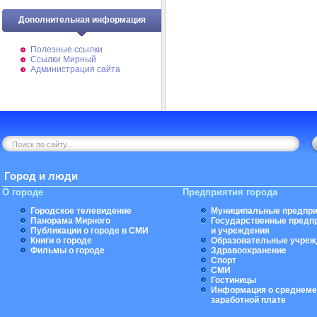
Дополнительная информация
Полезные ссылки
Ссылки Мирный
Администрация сайта
Город и люди
О городе
Предприятия города
Городское телевидение
Муниципальные предпри
Панорама Мирного
Государственные предп
Публикации о городе в СМИ
и учреждения
Книги о городе
Образовательные учреж
Фильмы о городе
Здравоохранение
Спорт
СМИ
Гостиницы
Информация о среднеме
заработной плате