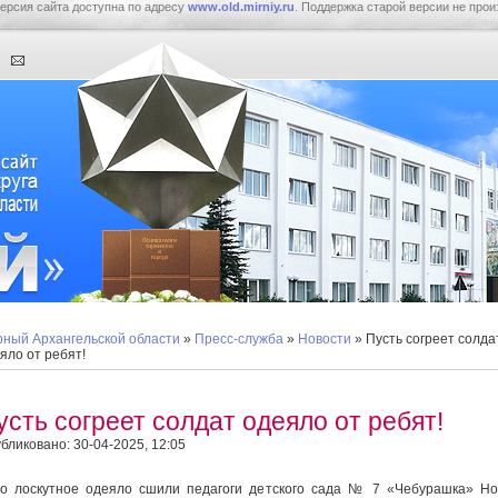
ерсия сайта доступна по адресу
www.old.mirniy.ru
. Поддержка старой версии не прои
ный Архангельской области
»
Пресс-служба
»
Новости
» Пусть согреет солда
яло от ребят!
усть согреет солдат одеяло от ребят!
бликовано: 30-04-2025, 12:05
 лоскутное одеяло сшили педагоги детского сада № 7 «Чебурашка» Н