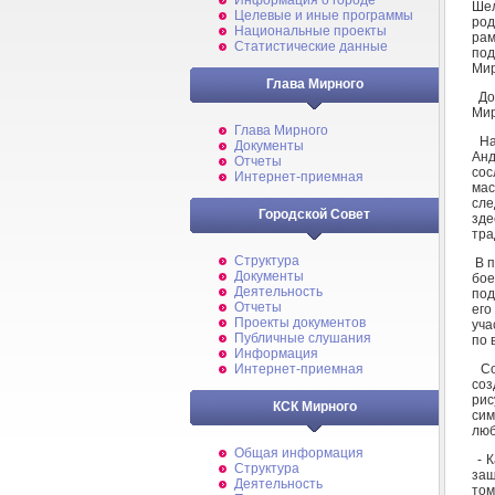
Информация о городе
Ше
Целевые и иные программы
род
Национальные проекты
рам
Статистические данные
под
Мир
Глава Мирного
До 
Мир
Глава Мирного
На
Документы
Ан
Отчеты
сос
Интернет-приемная
мас
сле
Городской Совет
зде
тра
Структура
В п
Документы
бое
Деятельность
под
Отчеты
его
Проекты документов
уча
Публичные слушания
по 
Информация
Со
Интернет-приемная
соз
ри
КСК Мирного
сим
люб
Общая информация
- К
Структура
защ
Деятельность
том