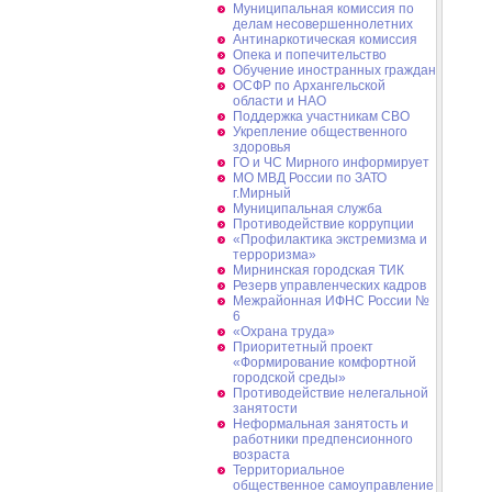
Муниципальная комиссия по
делам несовершеннолетних
Антинаркотическая комиссия
Опека и попечительство
Обучение иностранных граждан
ОСФР по Архангельской
области и НАО
Поддержка участникам СВО
Укрепление общественного
здоровья
ГО и ЧС Мирного информирует
МО МВД России по ЗАТО
г.Мирный
Муниципальная cлужба
Противодействие коррупции
«Профилактика экстремизма и
терроризма»
Мирнинская городская ТИК
Резерв управленческих кадров
Межрайонная ИФНС России №
6
«Охрана труда»
Приоритетный проект
«Формирование комфортной
городской среды»
Противодействие нелегальной
занятости
Неформальная занятость и
работники предпенсионного
возраста
Территориальное
общественное самоуправление