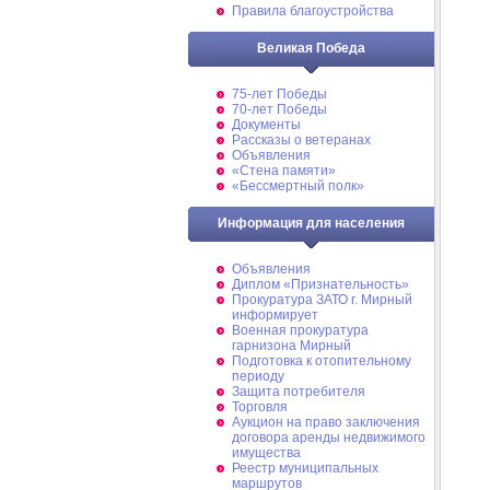
Правила благоустройства
Великая Победа
75-лет Победы
70-лет Победы
Документы
Рассказы о ветеранах
Объявления
«Стена памяти»
«Бессмертный полк»
Информация для населения
Объявления
Диплом «Признательность»
Прокуратура ЗАТО г. Мирный
информирует
Военная прокуратура
гарнизона Мирный
Подготовка к отопительному
периоду
Защита потребителя
Торговля
Аукцион на право заключения
договора аренды недвижимого
имущества
Реестр муниципальных
маршрутов