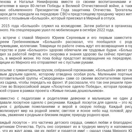
лехова и Наталья Никифорова вместе со своими воспитанниками и
ителями в канун 80-летия Победы в Великой Отечественной войне, а так
ках объявленного Президентом Года защитника Отечества. Трогатель
арок дети передали на передовую СВО к предстоящему празднику через жи
ного с позывным «Большой», который приезжал в Мирный в отпуск.
2015 года «Большой» служил на космодроме. Затем работал в организа
ного. На спецоперацию ушел по мобилизации в октябре 2022 года.
 встрече с главой Мирного Юрием Сергеевым и его первым заместите
дреем Гребенниковым «Большой» рассказал, что пообщался с родн
луживцами, коллегами. Товарищи по работе очень ждут его возвращения в го
терство и руки «Большого» здорово облегчали им трудовые будни. «Боль
дил за работой лифтов, его сноровка и знания здорово бы сейчас пригоди
сь, в мирной жизни. Но пока бойцу предстоит возвращение на передовую
диции из Мирного его отправляют не с пустыми руками.
осылке с гуманитарным грузом, собранной горожанами, «Большой» увезет с
вым друзьям одеяло, которому отведена особая роль. Маленькие портны
готовительной группы «Смородинка» сами со своими воспитателями прин
 из садика, чтобы передать на фронт. И рассказали, что так они решили при
стие во Всероссийской акции «Лоскутное одеяло Победы», которая провод
всей стране в рамках проекта «Живые письма дошкольников».
вместно с педагогами и родителями девчонки и мальчишки не один д
давали лоскутное одеяло с рисунками. Каждый лоскуток для одеяла – это я
сунок с добрыми пожеланиями и верой в скорую победу. Каждый рису
волизирует мир на родной земле; светлое и ясное небо над головой; дру
овь, уважение к родным и близким людям; природу родного края.
аждый лоскуток – это частичка детского сердца, символ любви и благодарн
итникам Отечества. Пусть оно согревает их в трудную минуту и напомина
, что их ждут дома, где их любят и гордятся ими! – сказал глава Мирного 