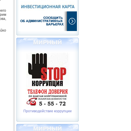
оего
орим
ова,
ойко
Противодействие коррупции