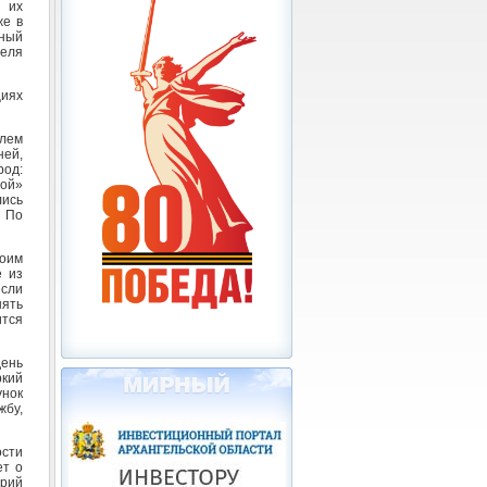
 их
же в
ный
теля
циях
лем
ей,
род:
шой»
лись
. По
воим
е из
если
нять
ится
ень
ркий
нок
жбу,
ости
ет о
Юрий