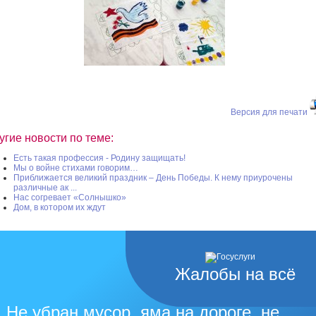
Версия для печати
угие новости по теме:
Есть такая профессия - Родину защищать!
Мы о войне стихами говорим…
Приближается великий праздник – День Победы. К нему приурочены
различные ак ...
Нас согревает «Солнышко»
Дом, в котором их ждут
Жалобы на всё
Не убран мусор, яма на дороге, не