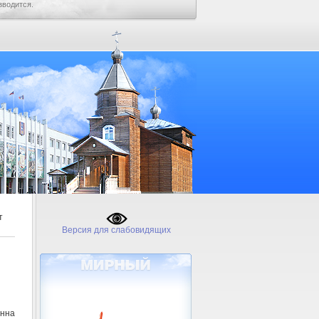
зводится.
т
Версия для слабовидящих
онна