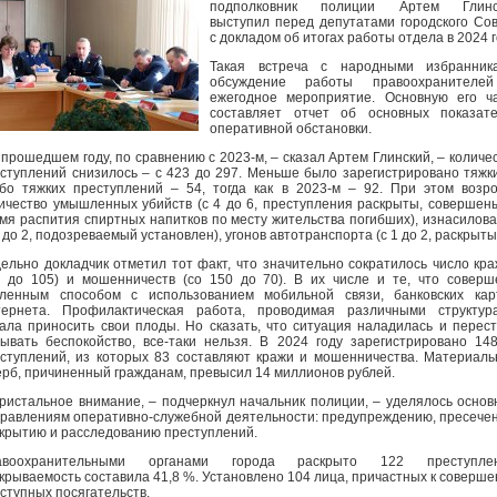
подполковник полиции Артем Глинс
выступил перед депутатами городского Со
с докладом об итогах работы отдела в 2024 г
Такая встреча с народными избранника
обсуждение работы правоохранителе
ежегодное мероприятие. Основную его ч
составляет отчет об основных показате
оперативной обстановки.
 прошедшем году, по сравнению с 2023-м, – сказал Артем Глинский, – количе
ступлений снизилось – с 423 до 297. Меньше было зарегистрировано тяжк
бо тяжких преступлений – 54, тогда как в 2023-м – 92. При этом возр
ичество умышленных убийств (с 4 до 6, преступления раскрыты, совершен
мя распития спиртных напитков по месту жительства погибших), изнасилов
0 до 2, подозреваемый установлен), угонов автотранспорта (с 1 до 2, раскрыты
ельно докладчик отметил тот факт, что значительно сократилось число кра
 до 105) и мошенничеств (со 150 до 70). В их числе и те, что совер
ленным способом с использованием мобильной связи, банковских кар
ернета. Профилактическая работа, проводимая различными структура
ала приносить свои плоды. Но сказать, что ситуация наладилась и перес
ывать беспокойство, все-таки нельзя. В 2024 году зарегистрировано 148
ступлений, из которых 83 составляют кражи и мошенничества. Материал
рб, причиненный гражданам, превысил 14 миллионов рублей.
ристальное внимание, – подчеркнул начальник полиции, – уделялось осно
равлениям оперативно-служебной деятельности: предупреждению, пресече
крытию и расследованию преступлений.
авоохранительными органами города раскрыто 122 преступлен
крываемость составила 41,8 %. Установлено 104 лица, причастных к соверш
ступных посягательств.