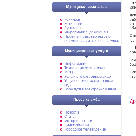
пре
Муниципальный заказ
уже
Деп
раб
Конкурсы
раз
Котировки
обя
Аукционы
Информация, документы
Отв
Проекты правовых актов о
сде
нормировании в сфере закупок
– 
Муниципальные услуги
пре
Так
Информация
общ
Технологические схемы
Еди
МФЦ
ито
Услуги в электронном виде
Услуги опеки в электронном
виде
Госуслуги в электронном виде
Пресс-служба
Др
Новости
Статьи
Фоторепортажи
Видеосюжеты
Городское телевидение