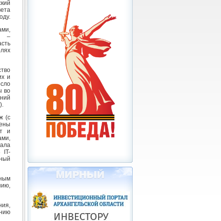
кий
вета
оду.
ми,
й –
асть
лях
ство
их и
осло
ы во
аний
).
ж (с
шены
т и
ми,
тала
 IT-
ьный
вным
нию,
ия,
ению