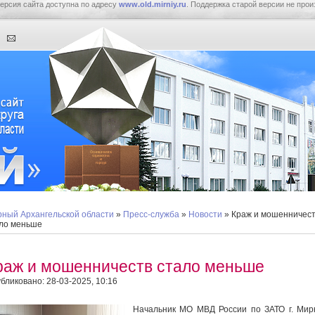
ерсия сайта доступна по адресу
www.old.mirniy.ru
. Поддержка старой версии не прои
ный Архангельской области
»
Пресс-служба
»
Новости
» Краж и мошенничес
ло меньше
раж и мошенничеств стало меньше
бликовано: 28-03-2025, 10:16
Начальник МО МВД России по ЗАТО г. Ми