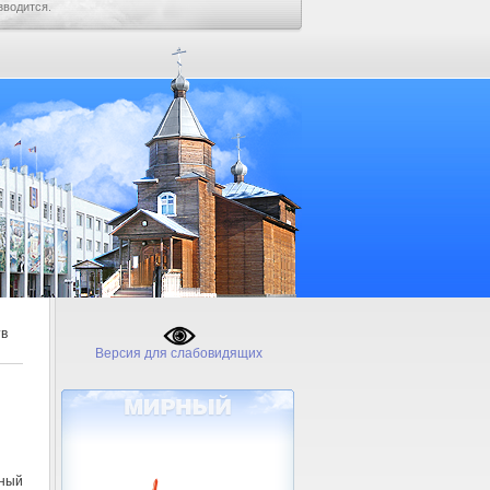
зводится.
тв
Версия для слабовидящих
рный