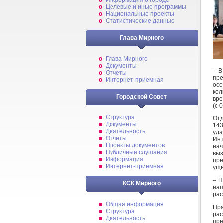
Информация о городе
Целевые и иные программы
Национальные проекты
Статистические данные
Глава Мирного
Глава Мирного
Документы
– В
Отчеты
пре
Интернет-приемная
осо
кол
Городской Совет
вре
(с 
Структура
Отд
Документы
143
Деятельность
уда
Отчеты
Инт
Проекты документов
нач
Публичные слушания
выз
Информация
пре
Интернет-приемная
уще
– П
КСК Мирного
нап
рас
Общая информация
Пр
Структура
рас
Деятельность
пре