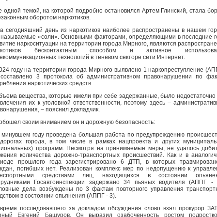
 одной темой, на которой подробно остановился Артем Глинский, стала бо
езаконным оборотом наркотиков.
а сегодняшний день из наркотиков наиболее распространены в нашем го
 называемые «соли». Основными факторами, определяющими в последние 
витие наркоситуации на территории города Мирного, являются распростран
ркотиков бесконтактным способом и активное использова
екоммуникационных технологий в теневом секторе сети Интернет.
024 году на территории города Мирного выявлено 1 наркопреступление (АП
 составлено 3 протокола об административном правонарушении по фа
ребления наркотических средств.
бъема вещества, которые имели при себе задержанные, было недостаточно
влечения их к уголовной ответственности, поэтому здесь – администрати
вонарушения, – пояснил докладчик.
обошел своим вниманием он и дорожную безопасность:
 минувшем году проведена большая работа по предупреждению происшес
дорогах города, в том числе в рамках нацпроекта и других муниципал
гиональных) программ. Несмотря на принимаемые меры, не удалось доби
жения количества дорожно-транспортных происшествий. Как и в аналоги
иоде прошлого года зарегистрировано 6 ДТП, в которых травмирован
ждан, погибших нет. Реализован комплекс мер по недопущению к управл
анспортными средствами лиц, находящихся в состоянии опьянен
рудниками Госавтоинспекции задержано 34 пьяных водителя (АППГ - 
ловные дела возбуждены по 3 фактам повторного управления транспор
дством в состоянии опьянения (АППГ - 3).
время последовавшего за докладом обсуждения слово взял прокурор ЗАТ
рный Евгений Башуров. Он выразил озабоченность ростом подростко