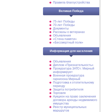
Правила благоустройства
Великая Победа
75-лет Победы
70-лет Победы
Документы
Рассказы о ветеранах
Объявления
«Стена памяти»
«Бессмертный полк»
Информация для населения
Объявления
Диплом «Признательность»
Прокуратура ЗАТО г. Мирный
информирует
Военная прокуратура
гарнизона Мирный
Подготовка к отопительному
периоду
Защита потребителя
Торговля
Аукцион на право заключения
договора аренды недвижимого
имущества
Реестр муниципальных
маршрутов