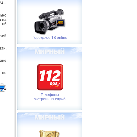
24 –
льно
а на
и об
ский
Городское ТВ online
ти,
ране
 по
Телефоны
экстренных служб