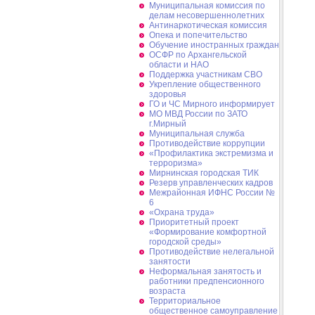
Муниципальная комиссия по
делам несовершеннолетних
Антинаркотическая комиссия
Опека и попечительство
Обучение иностранных граждан
ОСФР по Архангельской
области и НАО
Поддержка участникам СВО
Укрепление общественного
здоровья
ГО и ЧС Мирного информирует
МО МВД России по ЗАТО
г.Мирный
Муниципальная cлужба
Противодействие коррупции
«Профилактика экстремизма и
терроризма»
Мирнинская городская ТИК
Резерв управленческих кадров
Межрайонная ИФНС России №
6
«Охрана труда»
Приоритетный проект
«Формирование комфортной
городской среды»
Противодействие нелегальной
занятости
Неформальная занятость и
работники предпенсионного
возраста
Территориальное
общественное самоуправление