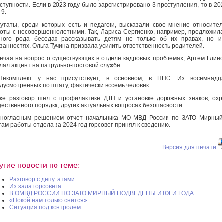
ступности. Если в 2023 году было зарегистрировано 3 преступления, то в 20
 9.
утаты, среди которых есть и педагоги, высказали свое мнение относите
оты с несовершеннолетними. Так, Лариса Сергиенко, например, предложил
ного рода беседах рассказывать детям не только об их правах, но 
занностях. Ольга Тучина призвала усилить ответственность родителей.
ечая на вопрос о существующих в отделе кадровых проблемах, Артем Глин
лал акцент на патрульно-постовой службе:
Некомплект у нас присутствует, в основном, в ППС. Из восемнадца
дусмотренных по штату, фактически восемь человек.
же разговор шел о профилактике ДТП и установке дорожных знаков, ох
ественного порядка, других актуальных вопросах безопасности.
ногласным решением отчет начальника МО МВД России по ЗАТО Мирный
гам работы отдела за 2024 год горсовет принял к сведению.
Версия для печати
угие новости по теме:
Разговор с депутатами
Из зала горсовета
В ОМВД РОССИИ ПО ЗАТО МИРНЫЙ ПОДВЕДЕНЫ ИТОГИ ГОДА
«Покой нам только снится»
Ситуация под контролем.