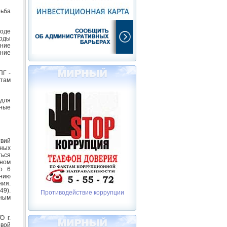
рьба
роде
годы
ение
ние
ПГ -
ктам
 для
вные
твий
ьных
ться
чном
о 6
ению
ия.
49).
Противодействие коррупции
тным
О г.
вой