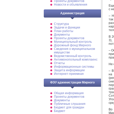
Проекты документов
Новости и объявления
Еще
с н
Администрация
– Н
так
раз
Структура
на
Задачи и функции
тел
План работы
Документы
В 2
Проекты документов
3),
Муниципальный контроль
пот
Дорожный фонд Мирного
Cведения о муниципальном
– О
имуществе
при
Ведомственный контроль
пра
Антимонопольный комплаенс
Отчеты
Не 
Информационные системы
Защита информации
– В
Интернет-приемная
на 
(ре
сни
ФЭУ администрации Мирного
пер
гра
тр
Общая информация
Сот
Проекты документов
Уго
Документы
сре
Публичные слушания
Бюджет для граждан
Во 
Бюджет
Ми