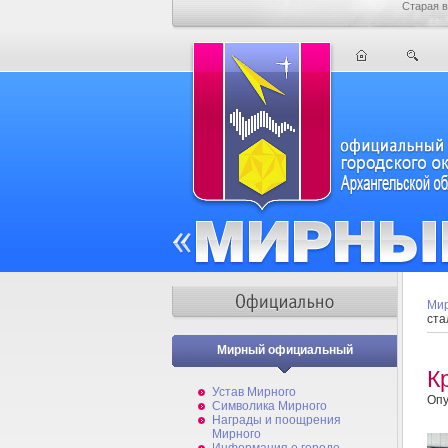
Старая в
Мир
ста
Мирный официальный
К
Устав Мирного
Опу
Символика Мирного
Награды и поощрения
Мирного