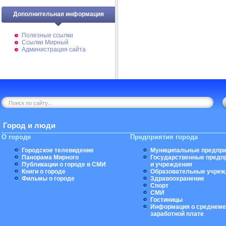
Дополнительная информация
Полезные ссылки
Ссылки Мирный
Администрация сайта
Город и люди
О городе
Предприятия города
Городское телевидение
Муниципальные предпри
Панорама Мирного
Государственные предп
Публикации о городе в СМИ
и учреждения
Книги о городе
Образовательные учреж
Фильмы о городе
Здравоохранение
Спорт
СМИ
Гостиницы
Информация о среднеме
заработной плате