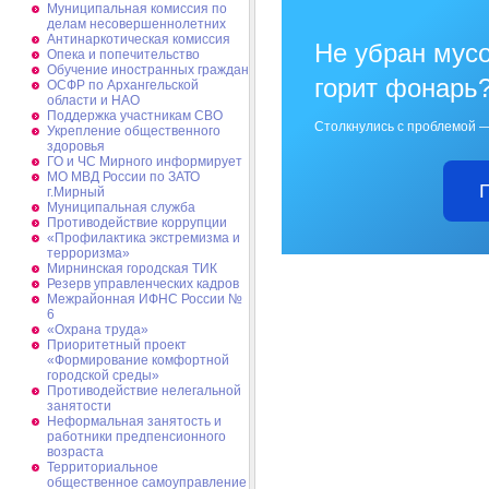
Муниципальная комиссия по
делам несовершеннолетних
Антинаркотическая комиссия
Не убран мусо
Опека и попечительство
Обучение иностранных граждан
горит фонарь
ОСФР по Архангельской
области и НАО
Поддержка участникам СВО
Столкнулись с проблемой —
Укрепление общественного
здоровья
ГО и ЧС Мирного информирует
МО МВД России по ЗАТО
г.Мирный
Муниципальная cлужба
Противодействие коррупции
«Профилактика экстремизма и
терроризма»
Мирнинская городская ТИК
Резерв управленческих кадров
Межрайонная ИФНС России №
6
«Охрана труда»
Приоритетный проект
«Формирование комфортной
городской среды»
Противодействие нелегальной
занятости
Неформальная занятость и
работники предпенсионного
возраста
Территориальное
общественное самоуправление