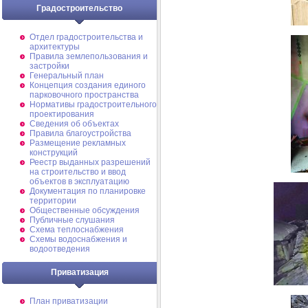
Градостроительство
Отдел градостроительства и
архитектуры
Правила землепользования и
застройки
Генеральный план
Концепция создания единого
парковочного пространства
Нормативы градостроительного
проектирования
Сведения об объектах
Правила благоустройства
Размещение рекламных
конструкций
Реестр выданных разрешений
на строительство и ввод
объектов в эксплуатацию
Документация по планировке
территории
Общественные обсуждения
Публичные слушания
Схема теплоснабжения
Схемы водоснабжения и
водоотведения
Приватизация
План приватизации