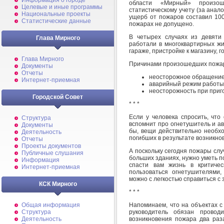
Информация о городе
области «Мирный» произо
Целевые и иные программы
статистическому учету (за анал
Национальные проекты
ущерб от пожаров составил 100
Статистические данные
пожарах не допущено.
В четырех случаях из девяти
Глава Мирного
работали в многоквартирных жи
гараже, пристройке к магазину, г
Глава Мирного
Причинами произошедших пожар
Документы
Отчеты
неосторожное обращение 
Интернет-приемная
аварийный режим работы 
неосторожность при приг
Городской Совет
* * *
Если у человека спросить, что
Структура
вспомнит про огнетушитель и а
Документы
бы, вещи действительно необх
Деятельность
погибших в результате возникно
Отчеты
Проекты документов
А поскольку сегодня пожары случ
Публичные слушания
больших зданиях, нужно уметь п
Информация
спасти вам жизнь в критичес
Интернет-приемная
пользоваться огнетушителями,
можно с легкостью справиться с 
КСК Мирного
* * *
Напоминаем, что на объектах с
Общая информация
руководитель обязан провод
Структура
возникновения пожара два раза
Деятельность