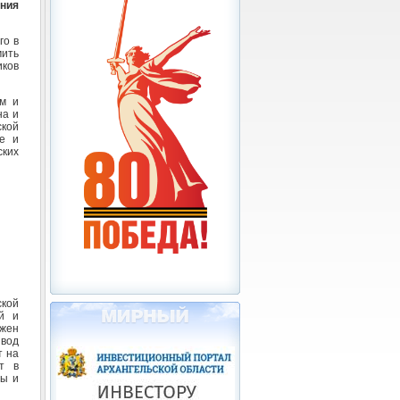
ния
го в
мить
иков
ям и
на и
ской
ве и
ских
ской
й и
лжен
ывод
т на
т в
ны и