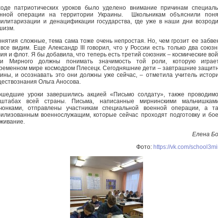
оде патриотических уроков было уделено внимание причинам специал
енной операции на территории Украины. Школьникам объяснили поня
илитаризации и денацификации государства, где уже в наши дни возрод
шизм.
онятия сложные, тема сама тоже очень непростая. Но, чем грозит ее забве
все видим. Еще Александр III говорил, что у России есть только два союзн
ия и флот. Я бы добавила, что теперь есть третий союзник – космические вой
ти Мирного должны понимать значимость той роли, которую играе
ременном мире космодром Плесецк. Сегодняшние дети – завтрашние защит
ины, и осознавать это они должны уже сейчас, – отметила учитель истор
ествознания Ольга Аносова.
шедшие уроки завершились акцией «Письмо солдату», также проводим
сштабах всей страны. Письма, написанные мирнинскими мальчишкам
чонками, отправлены участникам специальной военной операции, а т
илизованным военнослужащим, которые сейчас проходят подготовку и бо
живание.
Елена Б
Фото:
https://vk.com/school3mi