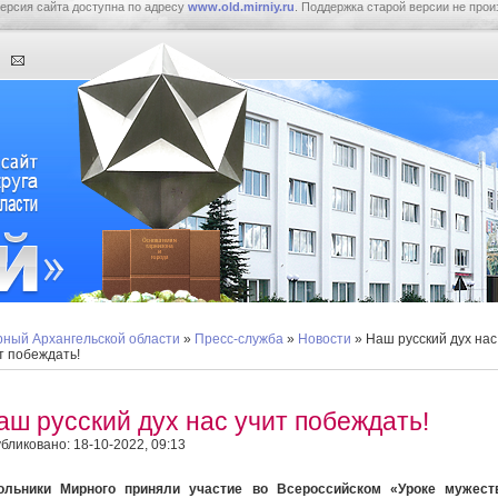
ерсия сайта доступна по адресу
www.old.mirniy.ru
. Поддержка старой версии не прои
ный Архангельской области
»
Пресс-служба
»
Новости
» Наш русский дух нас
т побеждать!
аш русский дух нас учит побеждать!
бликовано: 18-10-2022, 09:13
ольники Мирного приняли участие во Всероссийском «Уроке мужеств