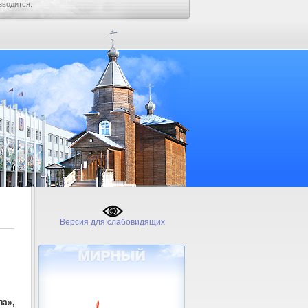
зводится.
Версия для слабовидящих
а»,