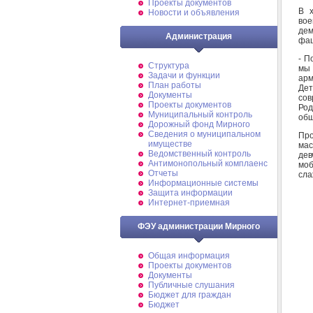
Проекты документов
В х
Новости и объявления
во
дем
Администрация
фа
- П
Структура
мы 
Задачи и функции
арм
План работы
Де
Документы
сов
Проекты документов
Род
Муниципальный контроль
общ
Дорожный фонд Мирного
Cведения о муниципальном
Про
имуществе
ма
Ведомственный контроль
дев
Антимонопольный комплаенс
моб
Отчеты
сла
Информационные системы
Защита информации
Интернет-приемная
ФЭУ администрации Мирного
Общая информация
Проекты документов
Документы
Публичные слушания
Бюджет для граждан
Бюджет