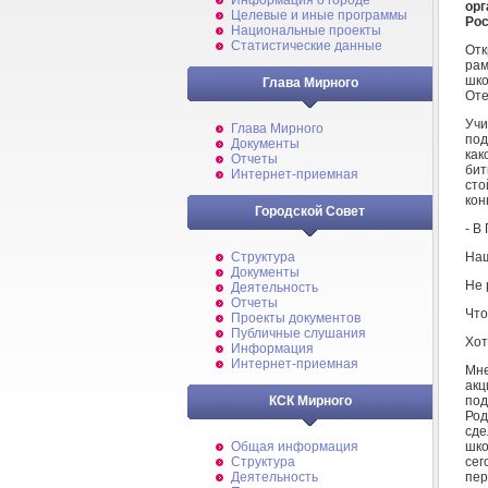
Информация о городе
ор
Целевые и иные программы
Рос
Национальные проекты
Статистические данные
Отк
рам
шко
Глава Мирного
Оте
Учи
Глава Мирного
под
Документы
как
Отчеты
бит
Интернет-приемная
сто
кон
Городской Совет
- В
Наш
Структура
Документы
Не 
Деятельность
Отчеты
Что
Проекты документов
Публичные слушания
Хот
Информация
Интернет-приемная
Мне
ак
под
КСК Мирного
Род
сде
шк
Общая информация
сег
Структура
пер
Деятельность