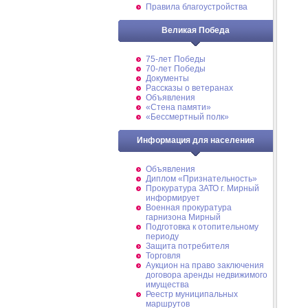
Правила благоустройства
Великая Победа
75-лет Победы
70-лет Победы
Документы
Рассказы о ветеранах
Объявления
«Стена памяти»
«Бессмертный полк»
Информация для населения
Объявления
Диплом «Признательность»
Прокуратура ЗАТО г. Мирный
информирует
Военная прокуратура
гарнизона Мирный
Подготовка к отопительному
периоду
Защита потребителя
Торговля
Аукцион на право заключения
договора аренды недвижимого
имущества
Реестр муниципальных
маршрутов