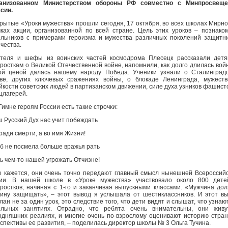
ганизованном Министерством обороны РФ совместно с Минпросвеще
сии.
рытые «Уроки мужества» прошли сегодня, 17 октября, во всех школах Мирно
ках акции, организованной по всей стране. Цель этих уроков – познако
льников с примерами героизма и мужества различных поколений защитн
чества.
теля и шефы из воинских частей космодрома Плесецк рассказали дет
росткам о Великой Отечественной войне, напомнили, как долго длилась вой
ой ценой далась нашему народу Победа. Ученики узнали о Сталинград
ве, других ключевых сражениях войны, о блокаде Ленинграда, мужест
йкости советских людей в партизанском движении, силе духа узников фашист
цлагерей.
 Гимне героям России есть такие строчки:
 Русский Дух нас учит побеждать
ради смерти, а во имя Жизни!
б не посмела больше вражья рать
ь чем-то нашей угрожать Отчизне!
 кажется, они очень точно передают главный смысл нынешней Всероссий
ции. В нашей школе в «Уроке мужества» участвовало около 800 дете
ростков, начиная с 1-го и заканчивая выпускными классами. «Мужчина до
ину защищать», – этот вывод я услышала от шестиклассников. И этот в
лан не за один урок, это следствие того, что дети видят и слышат, что узнаю
ольных занятиях. Отрадно, что ребята очень внимательны, они живу
одняшних реалиях, и многие очень по-взрослому оценивают историю стра
спективы ее развития, – поделилась директор школы № 3 Ольга Тучина.