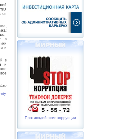
ьной
тия
ился
ние,
ика:
ска.
т в
ники
ии и
ой в
и и
акже
евое
ойко
rniy
.
Противодействие коррупции