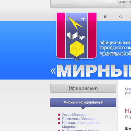
Старая в
Мир
учи
Мирный официальный
Н
Устав Мирного
Опу
Символика Мирного
Награды и поощрения
Мирного
Шк