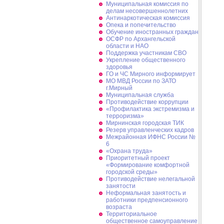
Муниципальная комиссия по
делам несовершеннолетних
Антинаркотическая комиссия
Опека и попечительство
Обучение иностранных граждан
ОСФР по Архангельской
области и НАО
Поддержка участникам СВО
Укрепление общественного
здоровья
ГО и ЧС Мирного информирует
МО МВД России по ЗАТО
г.Мирный
Муниципальная cлужба
Противодействие коррупции
«Профилактика экстремизма и
терроризма»
Мирнинская городская ТИК
Резерв управленческих кадров
Межрайонная ИФНС России №
6
«Охрана труда»
Приоритетный проект
«Формирование комфортной
городской среды»
Противодействие нелегальной
занятости
Неформальная занятость и
работники предпенсионного
возраста
Территориальное
общественное самоуправление