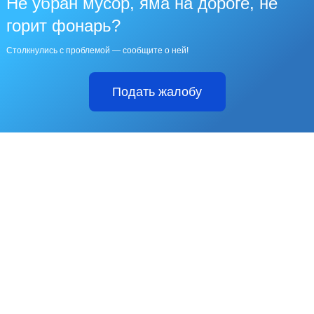
Не убран мусор, яма на дороге, не
горит фонарь?
Столкнулись с проблемой — сообщите о ней!
Подать жалобу