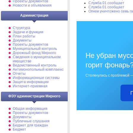
Проекты документов
Служба 01 сообщает
Новости и объявления
Служба 01 сообщает
Огнем уничтожено семь г
Администрация
Структура
Задачи и функции
План работы
Документы
Проекты документов
Муниципальный контроль
Дорожный фонд Мирного
Не убран мусо
Cведения о муниципальном
имуществе
горит фонарь
Ведомственный контроль
Антимонопольный комплаенс
Отчеты
Столкнулись с проблемой —
Информационные системы
Защита информации
Интернет-приемная
ФЭУ администрации Мирного
Общая информация
Проекты документов
Документы
Публичные слушания
Бюджет для граждан
Бюджет