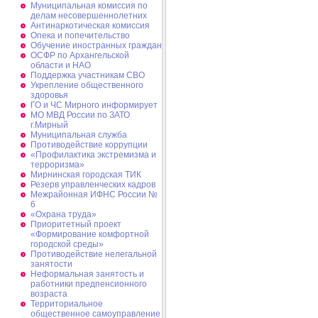
Муниципальная комиссия по
делам несовершеннолетних
Антинаркотическая комиссия
Опека и попечительство
Обучение иностранных граждан
ОСФР по Архангельской
области и НАО
Поддержка участникам СВО
Укрепление общественного
здоровья
ГО и ЧС Мирного информирует
МО МВД России по ЗАТО
г.Мирный
Муниципальная cлужба
Противодействие коррупции
«Профилактика экстремизма и
терроризма»
Мирнинская городская ТИК
Резерв управленческих кадров
Межрайонная ИФНС России №
6
«Охрана труда»
Приоритетный проект
«Формирование комфортной
городской среды»
Противодействие нелегальной
занятости
Неформальная занятость и
работники предпенсионного
возраста
Территориальное
общественное самоуправление