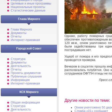
Информация о городе
Целевые и иные программы
Национальные проекты
Статистические данные
Глава Мирного
Глава Мирного
Документы
Однако, работу пожарных сущ
Отчеты
обеспечен противопожарным в
Интернет-приемная
120 кв.м., огнем уничтожено п
были задействованы три един
Городской Совет
пострадавших нет.
Ущерб от пожара и его предпо
Структура
проводится проверка.
Документы
Деятельность
Вечером в соцсетях прошла инф
Отчеты
располагалась голубятня. Оно 
Проекты документов
сотрудников ОФГПН птицы не по
Публичные слушания
Пресс-с
Информация
Интернет-приемная
КСК Мирного
Другие новости по теме:
Общая информация
Структура
Огнем уничтожено 50 дер
Деятельность
Служба «01» сообщает