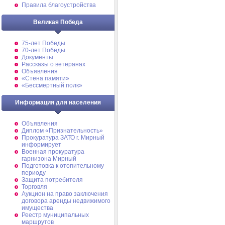
Правила благоустройства
Великая Победа
75-лет Победы
70-лет Победы
Документы
Рассказы о ветеранах
Объявления
«Стена памяти»
«Бессмертный полк»
Информация для населения
Объявления
Диплом «Признательность»
Прокуратура ЗАТО г. Мирный
информирует
Военная прокуратура
гарнизона Мирный
Подготовка к отопительному
периоду
Защита потребителя
Торговля
Аукцион на право заключения
договора аренды недвижимого
имущества
Реестр муниципальных
маршрутов