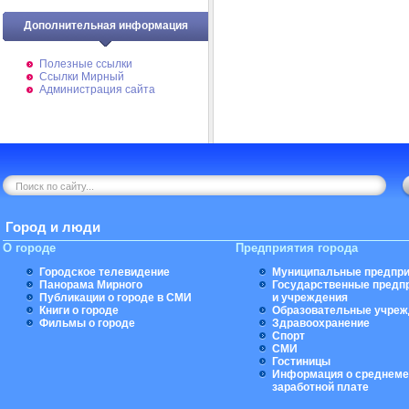
Дополнительная информация
Полезные ссылки
Ссылки Мирный
Администрация сайта
Город и люди
О городе
Предприятия города
Городское телевидение
Муниципальные предпри
Панорама Мирного
Государственные предп
Публикации о городе в СМИ
и учреждения
Книги о городе
Образовательные учреж
Фильмы о городе
Здравоохранение
Спорт
СМИ
Гостиницы
Информация о среднеме
заработной плате