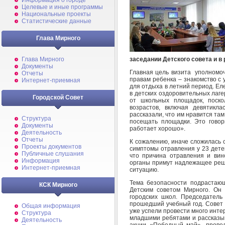
Информация о городе
Целевые и иные программы
Национальные проекты
Статистические данные
Глава Мирного
заседании Детского совета и в 
Глава Мирного
Документы
Главная цель визита уполномоч
Отчеты
правам ребенка
– знакомство с 
Интернет-приемная
для отдыха в летний период. Е
в детских оздоровительных лаг
Городской Совет
от школьных площадок, поско
возрастов, включая девятикла
рассказали, что им нравится та
Структура
посещать площадки. Это говор
Документы
работает хорошо».
Деятельность
Отчеты
К сожалению, иначе сложилась 
Проекты документов
симптомы отравления у 23 дете
Публичные слушания
что причина отравления и вин
Информация
органы примут надлежащее реш
Интернет-приемная
ситуацию.
Тема безопасности подрастающ
КСК Мирного
Детским советом Мирного. Он 
городских школ. Председател
прошедший учебный год. Совет 
Общая информация
уже успели провести много инте
Структура
младшими ребятами и рассказыв
Деятельность
акции «Победный май», прове