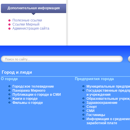
Дополнительная информация
Полезные ссылки
Ссылки Мирный
Администрация сайта
Город и люди
О городе
Предприятия города
Городское телевидение
Муниципальные предпри
Панорама Мирного
Государственные предп
Публикации о городе в СМИ
и учреждения
Книги о городе
Образовательные учреж
Фильмы о городе
Здравоохранение
Спорт
СМИ
Гостиницы
Информация о среднеме
заработной плате