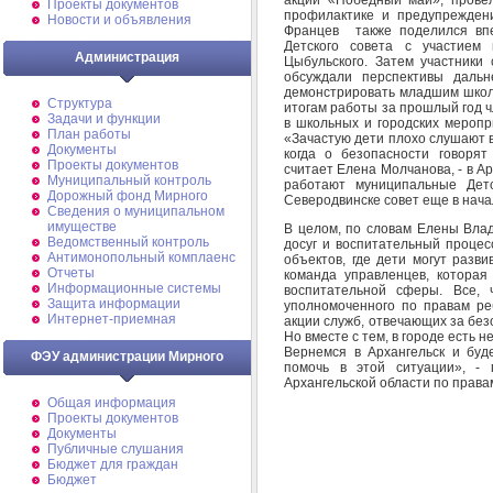
Проекты документов
профилактике и предупрежден
Новости и объявления
Францев также поделился впе
Детского совета с участием 
Администрация
Цыбульского. Затем участники
обсуждали перспективы даль
демонстрировать младшим школ
Структура
итогам работы за прошлый год ч
Задачи и функции
в школьных и городских меропр
План работы
«Зачастую дети плохо слушают в
Документы
когда о безопасности говорят
Проекты документов
считает Елена Молчанова, - в Ар
Муниципальный контроль
работают муниципальные Дет
Дорожный фонд Мирного
Северодвинске совет еще в нача
Cведения о муниципальном
имуществе
В целом, по словам Елены Вла
Ведомственный контроль
досуг и воспитательный проце
Антимонопольный комплаенс
объектов, где дети могут разв
Отчеты
команда управленцев, которая
Информационные системы
воспитательной сферы. Все, 
Защита информации
уполномоченного по правам ре
Интернет-приемная
акции служб, отвечающих за без
Но вместе с тем, в городе есть н
Вернемся в Архангельск и буд
ФЭУ администрации Мирного
помочь в этой ситуации», - 
Архангельской области по права
Общая информация
Проекты документов
Документы
Публичные слушания
Бюджет для граждан
Бюджет