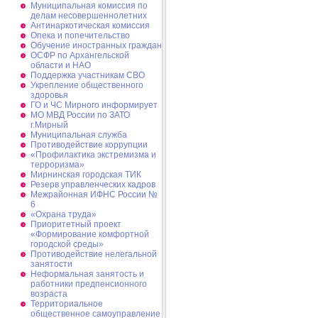
Муниципальная комиссия по
делам несовершеннолетних
Антинаркотическая комиссия
Опека и попечительство
Обучение иностранных граждан
ОСФР по Архангельской
области и НАО
Поддержка участникам СВО
Укрепление общественного
здоровья
ГО и ЧС Мирного информирует
МО МВД России по ЗАТО
г.Мирный
Муниципальная cлужба
Противодействие коррупции
«Профилактика экстремизма и
терроризма»
Мирнинская городская ТИК
Резерв управленческих кадров
Межрайонная ИФНС России №
6
«Охрана труда»
Приоритетный проект
«Формирование комфортной
городской среды»
Противодействие нелегальной
занятости
Неформальная занятость и
работники предпенсионного
возраста
Территориальное
общественное самоуправление