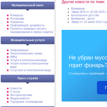
Другие новости по теме:
Муниципальный заказ
Внимание
Эфир МТК от 20.08.2025 г.
Конкурсы
Безопасное детство
Котировки
Внимание - дети!
Аукционы
Эфир от 16 июня 2022 го
Информация, документы
Проекты правовых актов о
нормировании в сфере закупок
Муниципальные услуги
Информация
Технологические схемы
Не убран мусо
МФЦ
Услуги в электронном виде
Услуги опеки в электронном
горит фонарь
виде
Госуслуги в электронном виде
Столкнулись с проблемой —
Пресс-служба
Новости
Статьи
Фоторепортажи
Видеосюжеты
Городское телевидение