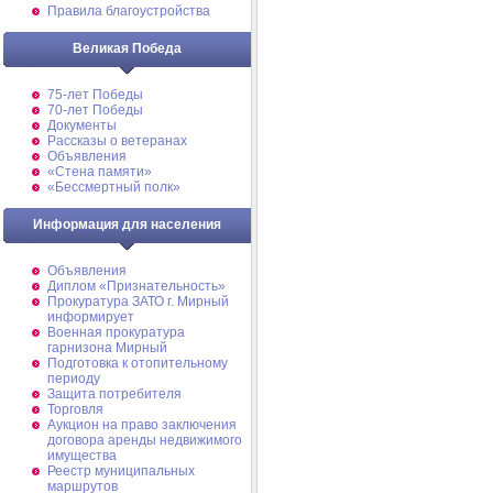
Правила благоустройства
Великая Победа
75-лет Победы
70-лет Победы
Документы
Рассказы о ветеранах
Объявления
«Стена памяти»
«Бессмертный полк»
Информация для населения
Объявления
Диплом «Признательность»
Прокуратура ЗАТО г. Мирный
информирует
Военная прокуратура
гарнизона Мирный
Подготовка к отопительному
периоду
Защита потребителя
Торговля
Аукцион на право заключения
договора аренды недвижимого
имущества
Реестр муниципальных
маршрутов