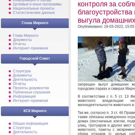
Информация о городе
контроля за соб
Целевые и иные программы
Национальные проекты
благоустройства
Статистические данные
выгула домашних
Глава Мирного
Опубликовано: 18-03-2022, 15:05
Глава Мирного
Документы
Отчеты
Интернет-приемная
Городской Совет
Структура
Документы
Деятельность
Отчеты
запрещен выгул домашних жи
Проекты документов
городских парках и скверах Мирн
Публичные слушания
В соответствии с п. 5 ст. 13 
Информация
животного владельцам не
Интернет-приемная
жизнедеятельности животного в 
КСК Мирного
Так же, согласно п. 3 ст. 46 Пр
также обязаны немедленно осущ
домах (лестничные клетки, под
Общая информация
улиц, тротуаров и других мест
Структура
животного, пакеты с экскреме
Деятельность
сбора отходов (с целью собл