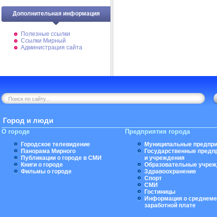
Дополнительная информация
Полезные ссылки
Ссылки Мирный
Администрация сайта
Город и люди
О городе
Предприятия города
Городское телевидение
Муниципальные предпри
Панорама Мирного
Государственные предп
Публикации о городе в СМИ
и учреждения
Книги о городе
Образовательные учреж
Фильмы о городе
Здравоохранение
Спорт
СМИ
Гостиницы
Информация о среднеме
заработной плате