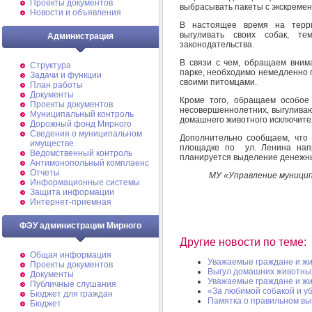
Проекты документов
выбрасывать пакеты с экскремен
Новости и объявления
В настоящее время на терри
выгуливать своих собак, т
Администрация
законодательства.
В связи с чем, обращаем вним
Структура
парке, необходимо немедленно 
Задачи и функции
своими питомцами.
План работы
Документы
Кроме того, обращаем особое
Проекты документов
несовершеннолетних, выгулива
Муниципальный контроль
домашнего животного исключител
Дорожный фонд Мирного
Cведения о муниципальном
Дополнительно сообщаем, что
имуществе
площадке по ул. Ленина напр
Ведомственный контроль
планируется выделение денежны
Антимонопольный комплаенс
Отчеты
МУ «Управление муницип
Информационные системы
Защита информации
Интернет-приемная
ФЭУ администрации Мирного
Другие новости по теме:
Общая информация
Уважаемые граждане и жи
Проекты документов
Выгул домашних животных
Документы
Уважаемые граждане и жи
Публичные слушания
«За любимой собакой и уб
Бюджет для граждан
Памятка о правильном в
Бюджет