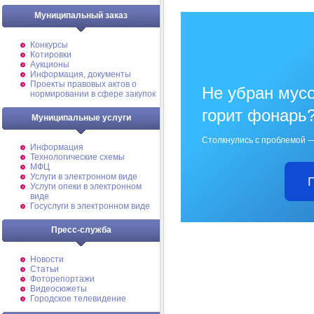
Муниципальный заказ
Конкурсы
Котировки
Аукционы
Информация, документы
Проекты правовых актов о
Не убран мусо
нормировании в сфере закупок
горит фонарь
Муниципальные услуги
Столкнулись с проблемой —
Информация
Технологические схемы
МФЦ
Услуги в электронном виде
Услуги опеки в электронном
виде
Госуслуги в электронном виде
Пресс-служба
Новости
Статьи
Фоторепортажи
Видеосюжеты
Городское телевидение