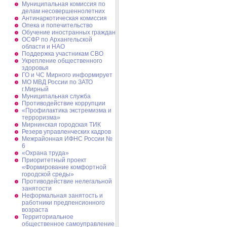
Муниципальная комиссия по
делам несовершеннолетних
Антинаркотическая комиссия
Опека и попечительство
Обучение иностранных граждан
ОСФР по Архангельской
области и НАО
Поддержка участникам СВО
Укрепление общественного
здоровья
ГО и ЧС Мирного информирует
МО МВД России по ЗАТО
г.Мирный
Муниципальная cлужба
Противодействие коррупции
«Профилактика экстремизма и
терроризма»
Мирнинская городская ТИК
Резерв управленческих кадров
Межрайонная ИФНС России №
6
«Охрана труда»
Приоритетный проект
«Формирование комфортной
городской среды»
Противодействие нелегальной
занятости
Неформальная занятость и
работники предпенсионного
возраста
Территориальное
общественное самоуправление