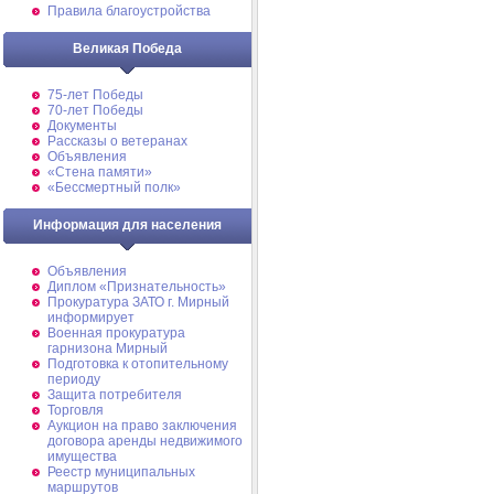
Правила благоустройства
Великая Победа
75-лет Победы
70-лет Победы
Документы
Рассказы о ветеранах
Объявления
«Стена памяти»
«Бессмертный полк»
Информация для населения
Объявления
Диплом «Признательность»
Прокуратура ЗАТО г. Мирный
информирует
Военная прокуратура
гарнизона Мирный
Подготовка к отопительному
периоду
Защита потребителя
Торговля
Аукцион на право заключения
договора аренды недвижимого
имущества
Реестр муниципальных
маршрутов