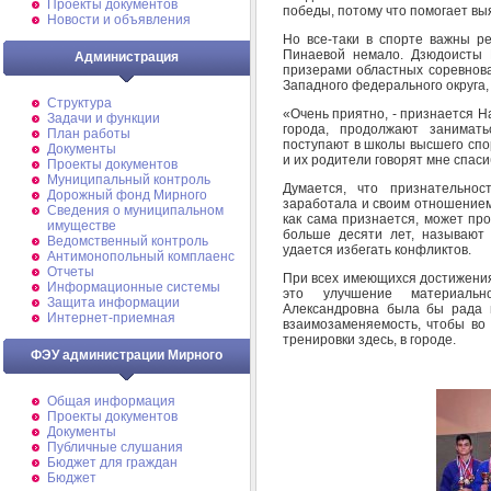
Проекты документов
победы, потому что помогает выя
Новости и объявления
Но все-таки в спорте важны ре
Пинаевой немало. Дзюдоисты 
Администрация
призерами областных соревнова
Западного федерального округа
Структура
«Очень приятно, - признается На
Задачи и функции
города, продолжают занимать
План работы
поступают в школы высшего спо
Документы
и их родители говорят мне спаси
Проекты документов
Муниципальный контроль
Думается, что признательно
Дорожный фонд Мирного
заработала и своим отношением к
Cведения о муниципальном
как сама признается, может пр
имуществе
больше десяти лет, называют
Ведомственный контроль
удается избегать конфликтов.
Антимонопольный комплаенс
Отчеты
При всех имеющихся достижениях
Информационные системы
это улучшение материально
Защита информации
Александровна была бы рада 
Интернет-приемная
взаимозаменяемость, чтобы во
тренировки здесь, в городе.
ФЭУ администрации Мирного
Общая информация
Проекты документов
Документы
Публичные слушания
Бюджет для граждан
Бюджет