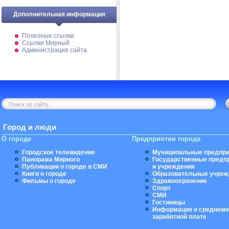
Дополнительная информация
Полезные ссылки
Ссылки Мирный
Администрация сайта
Город и люди
О городе
Предприятия города
Городское телевидение
Муниципальные предпри
Панорама Мирного
Государственные предп
Публикации о городе в СМИ
и учреждения
Книги о городе
Образовательные учреж
Фильмы о городе
Здравоохранение
Спорт
СМИ
Гостиницы
Информация о среднеме
заработной плате