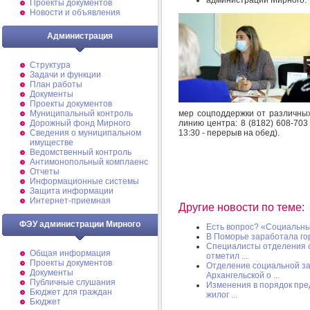
Проекты документов
Новости и объявления
Администрация
Структура
Задачи и функции
План работы
Документы
Проекты документов
мер соцподдержки от различны
Муниципальный контроль
линию центра: 8 (8182) 608-703 
Дорожный фонд Мирного
13:30 - перерыв на обед).
Cведения о муниципальном
имуществе
Ведомственный контроль
Антимонопольный комплаенс
Отчеты
Информационные системы
Защита информации
Интернет-приемная
Другие новости по теме:
ФЭУ администрации Мирного
Есть вопрос? «Социальн
В Поморье заработала го
Специалисты отделения 
Общая информация
отметил ...
Проекты документов
Отделение социальной з
Документы
Архангельской о ...
Публичные слушания
Изменения в порядок пре
Бюджет для граждан
жилог ...
Бюджет