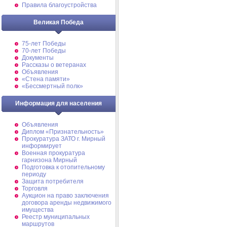
Правила благоустройства
Великая Победа
75-лет Победы
70-лет Победы
Документы
Рассказы о ветеранах
Объявления
«Стена памяти»
«Бессмертный полк»
Информация для населения
Объявления
Диплом «Признательность»
Прокуратура ЗАТО г. Мирный
информирует
Военная прокуратура
гарнизона Мирный
Подготовка к отопительному
периоду
Защита потребителя
Торговля
Аукцион на право заключения
договора аренды недвижимого
имущества
Реестр муниципальных
маршрутов