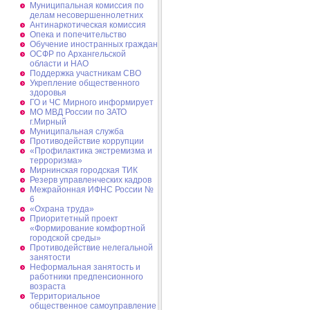
Муниципальная комиссия по
делам несовершеннолетних
Антинаркотическая комиссия
Опека и попечительство
Обучение иностранных граждан
ОСФР по Архангельской
области и НАО
Поддержка участникам СВО
Укрепление общественного
здоровья
ГО и ЧС Мирного информирует
МО МВД России по ЗАТО
г.Мирный
Муниципальная cлужба
Противодействие коррупции
«Профилактика экстремизма и
терроризма»
Мирнинская городская ТИК
Резерв управленческих кадров
Межрайонная ИФНС России №
6
«Охрана труда»
Приоритетный проект
«Формирование комфортной
городской среды»
Противодействие нелегальной
занятости
Неформальная занятость и
работники предпенсионного
возраста
Территориальное
общественное самоуправление