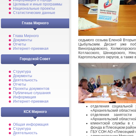
Информация о городе
Целевые и иные программы
Национальные проекты
Статистические данные
Глава Мирного
Глава Мирного
седьмого созыва Еленой Вторыг
Документы
Цыбульским. Десант уже поб
Отчеты
Виноградовского, Холмогорского
Интернет-приемная
Котласского, Шенкурского, Ня
Каргопольского округов, а также 
Городской Совет
Структура
Документы
Деятельность
Отчеты
Проекты документов
Публичные слушания
Информация
Интернет-приемная
отделения социальной
«Архангельский областно
КСК Мирного
отделения занятости
«Архангельский областно
клиентской службы в г
Общая информация
фонда в Плесецком район
Структура
ГБУ СОН АО «Плесецкий к
Деятельность
администрации Мирного.