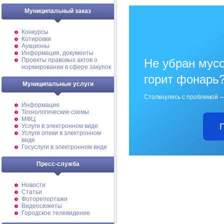
Муниципальный заказ
Конкурсы
Котировки
Аукционы
Информация, документы
Проекты правовых актов о
Не убран мусо
нормировании в сфере закупок
горит фонарь
Муниципальные услуги
Столкнулись с проблемой —
Информация
Технологические схемы
МФЦ
Услуги в электронном виде
Услуги опеки в электронном
виде
Госуслуги в электронном виде
Пресс-служба
Новости
Статьи
Фоторепортажи
Видеосюжеты
Городское телевидение