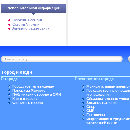
Дополнительная информация
Полезные ссылки
Ссылки Мирный
Администрация сайта
Город и люди
О городе
Предприятия города
Городское телевидение
Муниципальные предпри
Панорама Мирного
Государственные предп
Публикации о городе в СМИ
и учреждения
Книги о городе
Образовательные учреж
Фильмы о городе
Здравоохранение
Спорт
СМИ
Гостиницы
Информация о среднеме
заработной плате