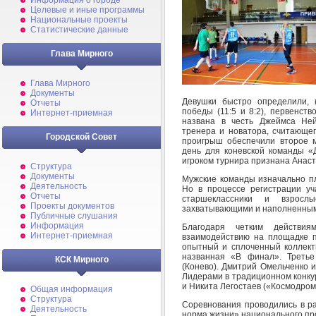
Информация о городе
Целевые и иные программы
Национальные проекты
Статистические данные
Глава Мирного
Глава Мирного
Документы
Девушки быстро определили, 
Отчеты
победы (11:5 и 8:2), первенст
Интернет-приемная
названа в честь Джеймса Ней
тренера и новатора, считающег
Городской Совет
проигрыш обеспечили второе 
день для коневской команды «
игроком турнира признана Анаст
Структура
Документы
Мужские команды изначально пл
Деятельность
Но в процессе регистрации уч
Отчеты
старшеклассники и взрослы
Проекты документов
захватывающими и наполненным
Публичные слушания
Информация
Благодаря четким действи
Интернет-приемная
взаимодействию на площадке 
опытный и сплоченный коллекти
названная «В финал». Третье
КСК Мирного
(Конево). Дмитрий Омельченко 
Лидерами в традиционном конку
и Никита Легостаев («Космодром
Общая информация
Структура
Соревнования проводились в р
Деятельность
норма жизни» национального пр