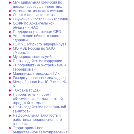
Муниципальная комиссия по
делам несовершеннолетних
Антинаркотическая комиссия
Опека и попечительство
Обучение иностранных граждан
ОСФР по Архангельской
области и НАО
Поддержка участникам СВО
Укрепление общественного
здоровья
ГО и ЧС Мирного информирует
МО МВД России по ЗАТО
г.Мирный
Муниципальная cлужба
Противодействие коррупции
«Профилактика экстремизма и
терроризма»
Мирнинская городская ТИК
Резерв управленческих кадров
Межрайонная ИФНС России №
6
«Охрана труда»
Приоритетный проект
«Формирование комфортной
городской среды»
Противодействие нелегальной
занятости
Неформальная занятость и
работники предпенсионного
возраста
Территориальное
общественное самоуправление