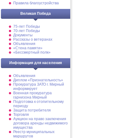
Правила благоустройства
Великая Победа
75-лет Победы
70-лет Победы
Документы
Рассказы о ветеранах
Объявления
«Стена памяти»
«Бессмертный полк»
Информация для населения
Объявления
Диплом «Признательность»
Прокуратура ЗАТО г. Мирный
информирует
Военная прокуратура
гарнизона Мирный
Подготовка к отопительному
периоду
Защита потребителя
Торговля
Аукцион на право заключения
договора аренды недвижимого
имущества
Реестр муниципальных
маршрутов