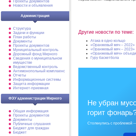
Проекты документов
Новости и объявления
Администрация
Структура
Другие новости по теме:
Задачи и функции
План работы
Атака в одно кольцо
Документы
«Оранжевый мяч – 2022»
Проекты документов
«Оранжевый мяч – 2023»
Муниципальный контроль
«Оранжевый мяч» объеди
Дорожный фонд Мирного
Гуру баскетбола
Cведения о муниципальном
имуществе
Ведомственный контроль
Антимонопольный комплаенс
Отчеты
Информационные системы
Защита информации
Интернет-приемная
ФЭУ администрации Мирного
Не убран мусо
горит фонарь
Общая информация
Проекты документов
Документы
Столкнулись с проблемой —
Публичные слушания
Бюджет для граждан
Бюджет