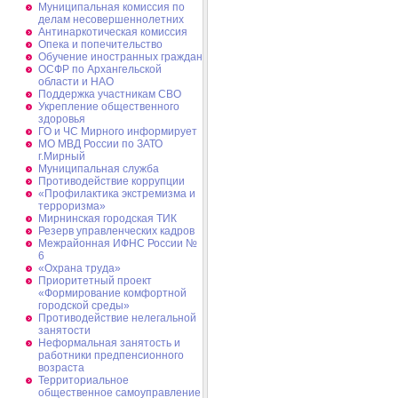
Муниципальная комиссия по
делам несовершеннолетних
Антинаркотическая комиссия
Опека и попечительство
Обучение иностранных граждан
ОСФР по Архангельской
области и НАО
Поддержка участникам СВО
Укрепление общественного
здоровья
ГО и ЧС Мирного информирует
МО МВД России по ЗАТО
г.Мирный
Муниципальная cлужба
Противодействие коррупции
«Профилактика экстремизма и
терроризма»
Мирнинская городская ТИК
Резерв управленческих кадров
Межрайонная ИФНС России №
6
«Охрана труда»
Приоритетный проект
«Формирование комфортной
городской среды»
Противодействие нелегальной
занятости
Неформальная занятость и
работники предпенсионного
возраста
Территориальное
общественное самоуправление