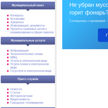
Не убран мусо
Муниципальный заказ
горит фонарь
Конкурсы
Котировки
Столкнулись с проблемой —
Аукционы
Информация, документы
Проекты правовых актов о
нормировании в сфере закупок
Муниципальные услуги
Информация
Технологические схемы
МФЦ
Услуги в электронном виде
Услуги опеки в электронном
виде
Госуслуги в электронном виде
Пресс-служба
Новости
Статьи
Фоторепортажи
Видеосюжеты
Городское телевидение