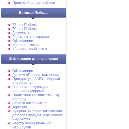
Правила благоустройства
Великая Победа
75-лет Победы
70-лет Победы
Документы
Рассказы о ветеранах
Объявления
«Стена памяти»
«Бессмертный полк»
Информация для населения
Объявления
Диплом «Признательность»
Прокуратура ЗАТО г. Мирный
информирует
Военная прокуратура
гарнизона Мирный
Подготовка к отопительному
периоду
Защита потребителя
Торговля
Аукцион на право заключения
договора аренды недвижимого
имущества
Реестр муниципальных
маршрутов