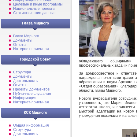
Информация о городе
Целевые и иные программы
Национальные проекты
Статистические данные
Глава Мирного
Глава Мирного
Документы
Отчеты
Интернет-приемная
Городской Совет
обладающего обширными
профессиональных задач и прин
Структура
За добросовестное и ответст
Документы
награждена почетными грамот
Деятельность
образования и науки Архангель
Отчеты
«Отдел образования», благодар
Проекты документов
области, главы Мирного.
Публичные слушания
Информация
Нового руководителя сотрудни
Интернет-приемная
уверенность, что Мария Иванов
четвертая школа, и привнести
Быстрой адаптации на новом 
КСК Мирного
учреждения пожелала и начальн
Общая информация
Структура
Деятельность