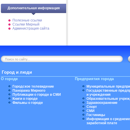
Дополнительная информация
Полезные ссылки
Ссылки Мирный
Администрация сайта
Город и люди
О городе
Предприятия города
Городское телевидение
Муниципальные предпри
Панорама Мирного
Государственные предп
Публикации о городе в СМИ
и учреждения
Книги о городе
Образовательные учреж
Фильмы о городе
Здравоохранение
Спорт
СМИ
Гостиницы
Информация о среднеме
заработной плате