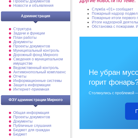
Другие новости по теме:
Проекты документов
Новости и объявления
Служба «01» сообщает
Пожарный надзор подвел 
Администрация
Пожарные итоги первого 
Итоги надзорной деятел
Обстановка с пожарами. И
Структура
Задачи и функции
План работы
Документы
Проекты документов
Муниципальный контроль
Дорожный фонд Мирного
Cведения о муниципальном
имуществе
Ведомственный контроль
Не убран мусо
Антимонопольный комплаенс
Отчеты
горит фонарь
Информационные системы
Защита информации
Интернет-приемная
Столкнулись с проблемой —
ФЭУ администрации Мирного
Общая информация
Проекты документов
Документы
Публичные слушания
Бюджет для граждан
Бюджет