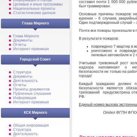
Информация о городе
составил почти 1 000 000 рубле
Целевые и иные программы
был травмирован.
Национальные проекты
Статистические данные
Основные причины пожаров: не
курении – 6 случаев, аварийны
Один подтвержденный случай – э
Глава Мирного
Почти все пожары произошли в п
Глава Мирного
В результате пожаров:
Документы
Отчеты
повреждено 7 квартир в ж
Интернет-приемная
уничтожено и поврежде
легковых автомобиля и 2
Городской Совет
Учитывая тревожный рост кол
надзора напоминает о неу
безопасности не только на рабо
Структура
города!
Документы
Деятельность
Каждый гражданин должен п
Отчеты
безопасности является обяз
Проекты документов
требований предусмотрена отве
Публичные слушания
РФ.
Информация
Интернет-приемная
Единый номер вызова экстренны
Отдел ФГПН ФГКУ 
КСК Мирного
Общая информация
Структура
Деятельность