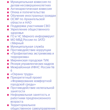
Муниципальная комиссия по
делам несовершеннолетних
Антинаркотическая комиссия
Опека и попечительство
Обучение иностранных граждан
ОСФР по Архангельской
области и НАО
Поддержка участникам СВО
Укрепление общественного
здоровья
ГО и ЧС Мирного информирует
МО МВД России по ЗАТО
г.Мирный
Муниципальная cлужба
Противодействие коррупции
«Профилактика экстремизма и
терроризма»
Мирнинская городская ТИК
Резерв управленческих кадров
Межрайонная ИФНС России №
6
«Охрана труда»
Приоритетный проект
«Формирование комфортной
городской среды»
Противодействие нелегальной
занятости
Неформальная занятость и
работники предпенсионного
возраста
Территориальное
общественное самоуправление