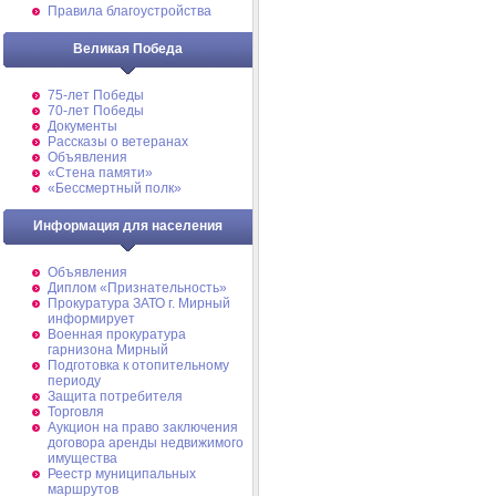
Правила благоустройства
Великая Победа
75-лет Победы
70-лет Победы
Документы
Рассказы о ветеранах
Объявления
«Стена памяти»
«Бессмертный полк»
Информация для населения
Объявления
Диплом «Признательность»
Прокуратура ЗАТО г. Мирный
информирует
Военная прокуратура
гарнизона Мирный
Подготовка к отопительному
периоду
Защита потребителя
Торговля
Аукцион на право заключения
договора аренды недвижимого
имущества
Реестр муниципальных
маршрутов