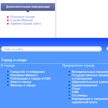
Дополнительная информация
Полезные ссылки
Ссылки Мирный
Администрация сайта
Город и люди
О городе
Предприятия города
Городское телевидение
Муниципальные предпри
Панорама Мирного
Государственные предп
Публикации о городе в СМИ
и учреждения
Книги о городе
Образовательные учреж
Фильмы о городе
Здравоохранение
Спорт
СМИ
Гостиницы
Информация о среднеме
заработной плате