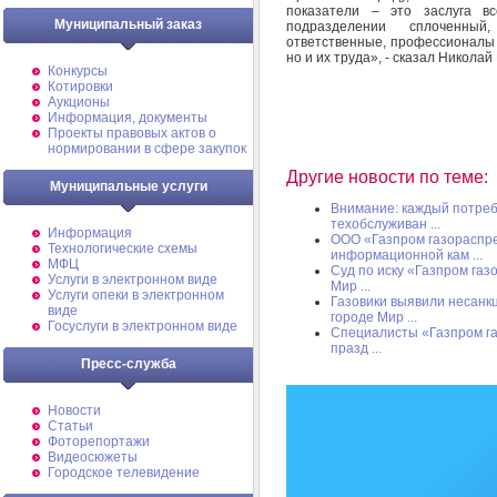
показатели – это заслуга вс
Муниципальный заказ
подразделении сплоченны
ответственные, профессионалы с
но и их труда», - сказал Николай
Конкурсы
Котировки
Аукционы
Информация, документы
Проекты правовых актов о
нормировании в сфере закупок
Другие новости по теме:
Муниципальные услуги
Внимание: каждый потреб
техобслуживан ...
Информация
ООО «Газпром газораспре
Технологические схемы
информационной кам ...
МФЦ
Суд по иску «Газпром га
Услуги в электронном виде
Мир ...
Услуги опеки в электронном
Газовики выявили несанк
виде
городе Мир ...
Госуслуги в электронном виде
Специалисты «Газпром га
празд ...
Пресс-служба
Новости
Статьи
Фоторепортажи
Видеосюжеты
Городское телевидение