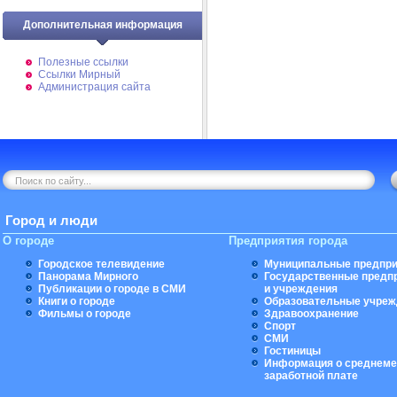
Дополнительная информация
Полезные ссылки
Ссылки Мирный
Администрация сайта
Город и люди
О городе
Предприятия города
Городское телевидение
Муниципальные предпри
Панорама Мирного
Государственные предп
Публикации о городе в СМИ
и учреждения
Книги о городе
Образовательные учреж
Фильмы о городе
Здравоохранение
Спорт
СМИ
Гостиницы
Информация о среднеме
заработной плате