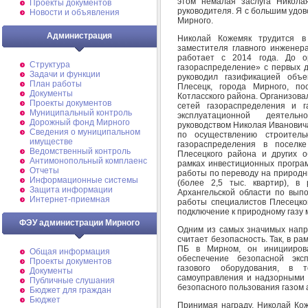
этом немалая заслуга Никола
Проекты документов
руководителя. Я с большим удово
Новости и объявления
Мирного.
Администрация
Николай Кожемяк трудится в
заместителя главного инженер
работает с 2014 года. До 
Структура
газораспределение» с первых д
Задачи и функции
руководил газификацией объ
План работы
Плесецк, города Мирного, по
Документы
Котласского района. Организовал
Проекты документов
сетей газораспределения и г
Муниципальный контроль
эксплуатационной деятель
Дорожный фонд Мирного
руководством Николая Ивановича
Cведения о муниципальном
по осуществлению строитель
имуществе
газораспределения в поселк
Ведомственный контроль
Плесецкого района и других о
Антимонопольный комплаенс
рамках инвестиционных програ
Отчеты
работы по переводу на природн
Информационные системы
(более 2,5 тыс. квартир), в
Защита информации
Архангельской области по вып
Интернет-приемная
работы специалистов Плесецког
подключение к природному газу 
ФЭУ администрации Мирного
Одним из самых значимых напр
считает безопасность. Так, в р
ПБ в Мирном, он иницииров
Общая информация
обеспечение безопасной эксп
Проекты документов
газового оборудования, в 
Документы
самоуправления и надзорными 
Публичные слушания
безопасного пользования газом
Бюджет для граждан
Бюджет
Принимая награду, Николай Кож