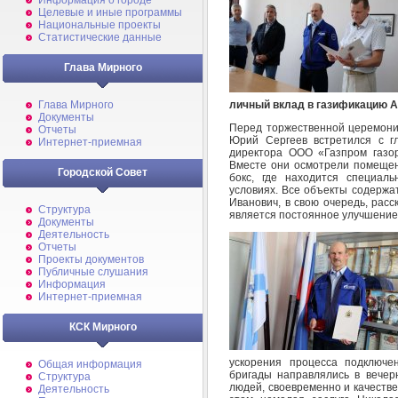
Информация о городе
Целевые и иные программы
Национальные проекты
Статистические данные
Глава Мирного
личный вклад в газификацию А
Глава Мирного
Документы
Перед торжественной церемоние
Отчеты
Юрий Сергеев встретился с г
Интернет-приемная
директора ООО «Газпром газо
Вместе они осмотрели помещен
Городской Совет
бокс, где находится специал
условиях. Все объекты содержат
Иванович, в свою очередь, рас
Структура
является постоянное улучшение
Документы
Деятельность
Отчеты
Проекты документов
Публичные слушания
Информация
Интернет-приемная
КСК Мирного
ускорения процесса подключе
Общая информация
бригады направлялись в вечер
Структура
людей, своевременно и качестве
Деятельность