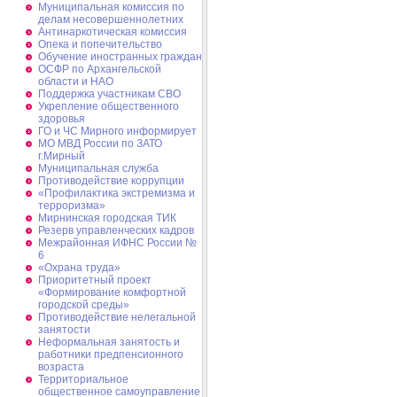
Муниципальная комиссия по
делам несовершеннолетних
Антинаркотическая комиссия
Опека и попечительство
Обучение иностранных граждан
ОСФР по Архангельской
области и НАО
Поддержка участникам СВО
Укрепление общественного
здоровья
ГО и ЧС Мирного информирует
МО МВД России по ЗАТО
г.Мирный
Муниципальная cлужба
Противодействие коррупции
«Профилактика экстремизма и
терроризма»
Мирнинская городская ТИК
Резерв управленческих кадров
Межрайонная ИФНС России №
6
«Охрана труда»
Приоритетный проект
«Формирование комфортной
городской среды»
Противодействие нелегальной
занятости
Неформальная занятость и
работники предпенсионного
возраста
Территориальное
общественное самоуправление