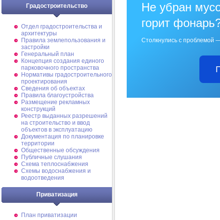
Не убран мусо
Градостроительство
горит фонарь
Отдел градостроительства и
архитектуры
Правила землепользования и
Столкнулись с проблемой —
застройки
Генеральный план
Концепция создания единого
парковочного пространства
Нормативы градостроительного
проектирования
Сведения об объектах
Правила благоустройства
Размещение рекламных
конструкций
Реестр выданных разрешений
на строительство и ввод
объектов в эксплуатацию
Документация по планировке
территории
Общественные обсуждения
Публичные слушания
Схема теплоснабжения
Схемы водоснабжения и
водоотведения
Приватизация
План приватизации