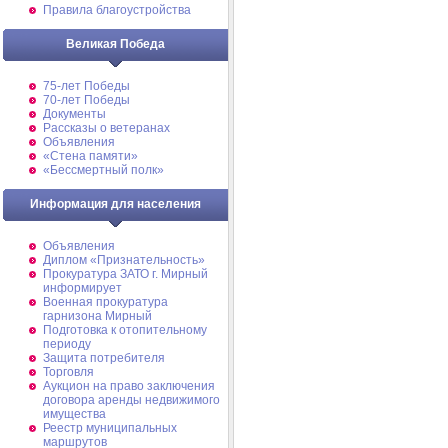
Правила благоустройства
Великая Победа
75-лет Победы
70-лет Победы
Документы
Рассказы о ветеранах
Объявления
«Стена памяти»
«Бессмертный полк»
Информация для населения
Объявления
Диплом «Признательность»
Прокуратура ЗАТО г. Мирный
информирует
Военная прокуратура
гарнизона Мирный
Подготовка к отопительному
периоду
Защита потребителя
Торговля
Аукцион на право заключения
договора аренды недвижимого
имущества
Реестр муниципальных
маршрутов