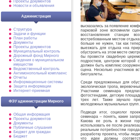
Проекты документов
Новости и объявления
Администрация
высказались за появление комфо
Структура
парковой зоне вспомнили сце
Задачи и функции
восстановления станции во
План работы
востребованным местом отдыха, 
Документы
больше не нужен, так как тепе
Проекты документов
выезжать для отдыха «на прир
Муниципальный контроль
обустроить на этом месте смотр
Дорожный фонд Мирного
бы провести свадебную церем
Cведения о муниципальном
подростков, центром которой 
имуществе
должен быть комплекс сооружени
Ведомственный контроль
сцена. Несколько участников в
Антимонопольный комплаенс
биотуалеты.
Отчеты
Информационные системы
Среди предложенных для обуст
Защита информации
экологическая тропа, веревочны
Интернет-приемная
Участники семинара предла
фотостендами, детскую площад
трех лет. Также звучало п
ФЭУ администрации Мирного
молодежных музыкальных групп.
Подводя итог, социолог прое
Общая информация
семинара – понять, какие запр
Проекты документов
Какова ее роль в жизни го
Документы
использовать ее после реализа
Публичные слушания
реальным потребностям города
Бюджет для граждан
разработку проекта, чтобы люд
Бюджет
что идеи должны соответс