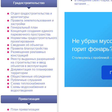
В ожидании скейт-парка:
Градостроительство
катания ...
Отдел градостроительства и
архитектуры
Правила землепользования и
застройки
Генеральный план
Концепция создания единого
парковочного пространства
Нормативы градостроительного
Не убран мусо
проектирования
Сведения об объектах
горит фонарь
Правила благоустройства
Размещение рекламных
конструкций
Столкнулись с проблемой —
Реестр выданных разрешений
на строительство и ввод
объектов в эксплуатацию
Документация по планировке
территории
Общественные обсуждения
Публичные слушания
Схема теплоснабжения
Схемы водоснабжения и
водоотведения
Приватизация
План приватизации