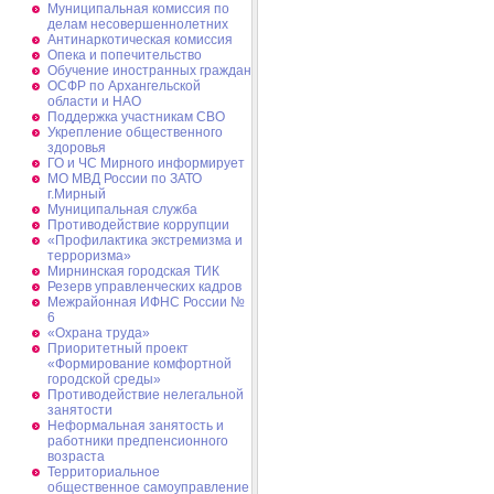
Муниципальная комиссия по
делам несовершеннолетних
Антинаркотическая комиссия
Опека и попечительство
Обучение иностранных граждан
ОСФР по Архангельской
области и НАО
Поддержка участникам СВО
Укрепление общественного
здоровья
ГО и ЧС Мирного информирует
МО МВД России по ЗАТО
г.Мирный
Муниципальная cлужба
Противодействие коррупции
«Профилактика экстремизма и
терроризма»
Мирнинская городская ТИК
Резерв управленческих кадров
Межрайонная ИФНС России №
6
«Охрана труда»
Приоритетный проект
«Формирование комфортной
городской среды»
Противодействие нелегальной
занятости
Неформальная занятость и
работники предпенсионного
возраста
Территориальное
общественное самоуправление