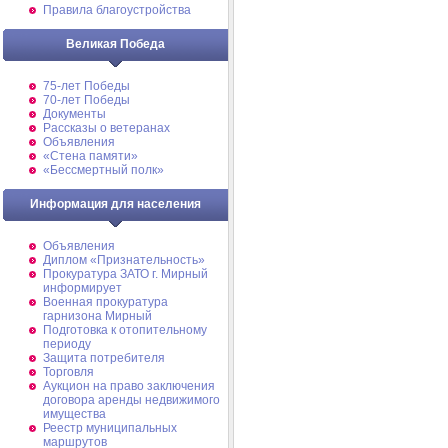
Правила благоустройства
Великая Победа
75-лет Победы
70-лет Победы
Документы
Рассказы о ветеранах
Объявления
«Стена памяти»
«Бессмертный полк»
Информация для населения
Объявления
Диплом «Признательность»
Прокуратура ЗАТО г. Мирный
информирует
Военная прокуратура
гарнизона Мирный
Подготовка к отопительному
периоду
Защита потребителя
Торговля
Аукцион на право заключения
договора аренды недвижимого
имущества
Реестр муниципальных
маршрутов