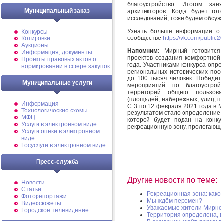
благоустройство. Итогом з
Муниципальный заказ
архитекторов. Когда будет го
исследований, тоже будем обсуж
Узнать больше информации о 
Конкурсы
сообществе
https://vk.com/publi
Котировки
Аукционы
Напомним
: Мирный готовится
Информация, документы
проектов создания комфортной 
Проекты правовых актов о
года. Участниками конкурса оп
нормировании в сфере закупок
региональных исторических пос
до 100 тысяч человек. Победи
Муниципальные услуги
мероприятий по благоустро
территорий общего пользов
(площадей, набережных, улиц, п
Информация
С 3 по 12 февраля 2021 года в
Технологические схемы
результатом стало определение
МФЦ
которой будет подан на конк
Услуги в электронном виде
рекреационную зону, пролегающ
Услуги опеки в электронном
виде
Госуслуги в электронном виде
Пресс-служба
Другие новости по теме:
Новости
Статьи
Рекреационная зона: как
Фоторепортажи
Мы ждём перемен?
Видеосюжеты
Уважаемые жители Мирного
Городское телевидение
Территория определена, 