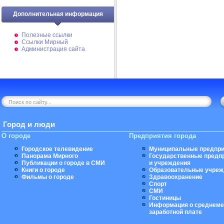
Дополнительная информация
Полезные ссылки
Ссылки Мирный
Администрация сайта
Город и люди
О городе
Предприятия города
Городское телевидение
Муниципальные предпри
Панорама Мирного
Государственные предп
Публикации о городе в СМИ
и учреждения
Книги о городе
Образовательные учреж
Фильмы о городе
Здравоохранение
Спорт
СМИ
Гостиницы
Информация о среднеме
заработной плате