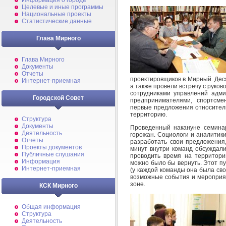
Информация о городе
Целевые и иные программы
Национальные проекты
Статистические данные
Глава Мирного
Глава Мирного
Документы
Отчеты
проектировщиков в Мирный. Дес
Интернет-приемная
а также провели встречу с руко
сотрудниками управлений адми
Городской Совет
предпринимателями, спортсме
первые предложения относител
территорию.
Структура
Документы
Проведенный накануне семина
Деятельность
горожан. Социологи и аналитики
Отчеты
разработать свои предложения,
Проекты документов
минут внутри команд обсуждали
Публичные слушания
проводить время на территори
Информация
можно было бы вернуть. Этот пу
Интернет-приемная
(у каждой команды она была сво
возможные события и мероприят
зоне.
КСК Мирного
Общая информация
Структура
Деятельность