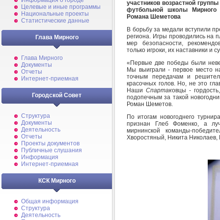
Информация о городе
участников возрастной группы 
Целевые и иные программы
футбольной школы Мирного 
Национальные проекты
Романа Шеметова
Статистические данные
В борьбу за медали вступили пр
региона. Игры проводились на 
Глава Мирного
мер безопасности, рекомендо
только игроки, их наставники и су
Глава Мирного
«Первые две победы были невер
Документы
Мы выиграли - первое место н
Отчеты
точным передачам и решител
Интернет-приемная
красочных голов. Но, не это гла
Наши
Спартак
овцы - гордост
Городской Совет
подопечным за такой новогодний
Роман Шеметов.
Структура
По итогам новогоднего турнир
Документы
признан Глеб Фоменко, а лу
Деятельность
мирнинской команды-победит
Отчеты
Хворостяный, Никита Николаев, 
Проекты документов
Публичные слушания
Информация
Интернет-приемная
КСК Мирного
Общая информация
Структура
Деятельность