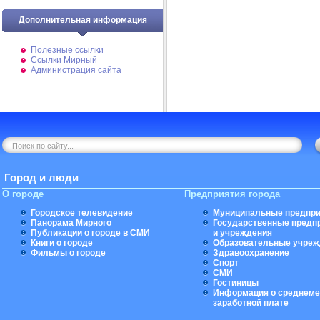
Дополнительная информация
Полезные ссылки
Ссылки Мирный
Администрация сайта
Город и люди
О городе
Предприятия города
Городское телевидение
Муниципальные предпри
Панорама Мирного
Государственные предп
Публикации о городе в СМИ
и учреждения
Книги о городе
Образовательные учреж
Фильмы о городе
Здравоохранение
Спорт
СМИ
Гостиницы
Информация о среднеме
заработной плате