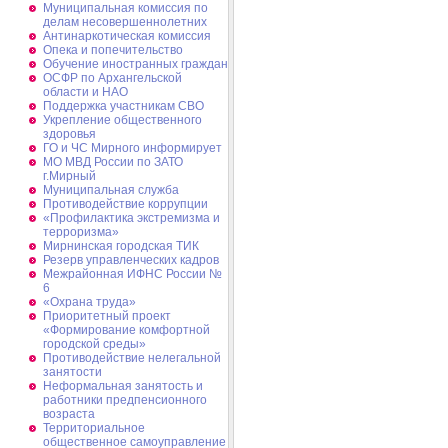
Муниципальная комиссия по
делам несовершеннолетних
Антинаркотическая комиссия
Опека и попечительство
Обучение иностранных граждан
ОСФР по Архангельской
области и НАО
Поддержка участникам СВО
Укрепление общественного
здоровья
ГО и ЧС Мирного информирует
МО МВД России по ЗАТО
г.Мирный
Муниципальная cлужба
Противодействие коррупции
«Профилактика экстремизма и
терроризма»
Мирнинская городская ТИК
Резерв управленческих кадров
Межрайонная ИФНС России №
6
«Охрана труда»
Приоритетный проект
«Формирование комфортной
городской среды»
Противодействие нелегальной
занятости
Неформальная занятость и
работники предпенсионного
возраста
Территориальное
общественное самоуправление