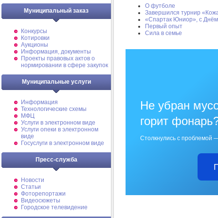
О футболе
Муниципальный заказ
Завершился турнир «Кож
«Спартак Юниор», с Днём
Первый опыт
Конкурсы
Сила в семье
Котировки
Аукционы
Информация, документы
Проекты правовых актов о
нормировании в сфере закупок
Муниципальные услуги
Информация
Не убран мусо
Технологические схемы
МФЦ
горит фонарь
Услуги в электронном виде
Услуги опеки в электронном
виде
Столкнулись с проблемой —
Госуслуги в электронном виде
Пресс-служба
Новости
Статьи
Фоторепортажи
Видеосюжеты
Городское телевидение