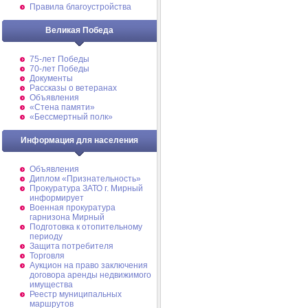
Правила благоустройства
Великая Победа
75-лет Победы
70-лет Победы
Документы
Рассказы о ветеранах
Объявления
«Стена памяти»
«Бессмертный полк»
Информация для населения
Объявления
Диплом «Признательность»
Прокуратура ЗАТО г. Мирный
информирует
Военная прокуратура
гарнизона Мирный
Подготовка к отопительному
периоду
Защита потребителя
Торговля
Аукцион на право заключения
договора аренды недвижимого
имущества
Реестр муниципальных
маршрутов