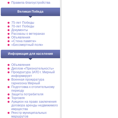
Правила благоустройства
Великая Победа
75-лет Победы
70-лет Победы
Документы
Рассказы о ветеранах
Объявления
«Стена памяти»
«Бессмертный полк»
Информация для населения
Объявления
Диплом «Признательность»
Прокуратура ЗАТО г. Мирный
информирует
Военная прокуратура
гарнизона Мирный
Подготовка к отопительному
периоду
Защита потребителя
Торговля
Аукцион на право заключения
договора аренды недвижимого
имущества
Реестр муниципальных
маршрутов