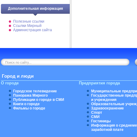
Дополнительная информация
Полезные ссылки
Ссылки Мирный
Администрация сайта
Город и люди
О городе
Предприятия города
Городское телевидение
Муниципальные предпри
Панорама Мирного
Государственные предп
Публикации о городе в СМИ
и учреждения
Книги о городе
Образовательные учреж
Фильмы о городе
Здравоохранение
Спорт
СМИ
Гостиницы
Информация о среднеме
заработной плате