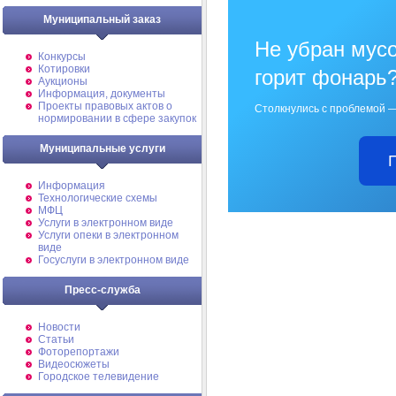
Муниципальный заказ
Не убран мусо
Конкурсы
Котировки
горит фонарь
Аукционы
Информация, документы
Проекты правовых актов о
Столкнулись с проблемой —
нормировании в сфере закупок
Муниципальные услуги
Информация
Технологические схемы
МФЦ
Услуги в электронном виде
Услуги опеки в электронном
виде
Госуслуги в электронном виде
Пресс-служба
Новости
Статьи
Фоторепортажи
Видеосюжеты
Городское телевидение