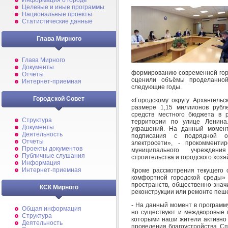
Информация о городе
Целевые и иные программы
Национальные проекты
Статистические данные
Глава Мирного
Глава Мирного
Документы
формированию современной горо
Отчеты
оценили объёмы проделанно
Интернет-приемная
следующие годы.
Городской Совет
«Городскому округу Архангель
размере 1,15 миллионов рубл
средств местного бюджета в 
Структура
территории по улице Ленина.
Документы
украшений. На данный момент
Деятельность
подписания с подрядной о
Отчеты
электросети», - прокомменти
Проекты документов
муниципального учреждени
Публичные слушания
строительства и городского хоз
Информация
Интернет-приемная
Кроме рассмотрения текущего
комфортной городской среды»
пространств, общественно-знач
КСК Мирного
реконструкции или ремонте пеш
- На данный момент в программ
Общая информация
но существуют и междворовые 
Структура
которыми наши жители активно 
Деятельность
проведения благоустройства. С