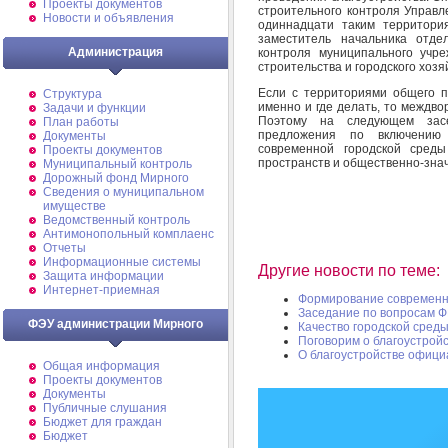
Проекты документов
строительного контроля Управл
Новости и объявления
одиннадцати таким территори
заместитель начальника отде
Администрация
контроля муниципального учр
строительства и городского хоз
Если с территориями общего п
Структура
именно и где делать, то междв
Задачи и функции
Поэтому на следующем зас
План работы
предложения по включению
Документы
современной городской сред
Проекты документов
пространств и общественно-зна
Муниципальный контроль
Дорожный фонд Мирного
Cведения о муниципальном
имуществе
Ведомственный контроль
Антимонопольный комплаенс
Отчеты
Информационные системы
Другие новости по теме:
Защита информации
Интернет-приемная
Формирование современн
Заседание по вопросам 
ФЭУ администрации Мирного
Качество городской сред
Поговорим о благоустрой
О благоустройстве офици
Общая информация
Проекты документов
Документы
Публичные слушания
Бюджет для граждан
Бюджет