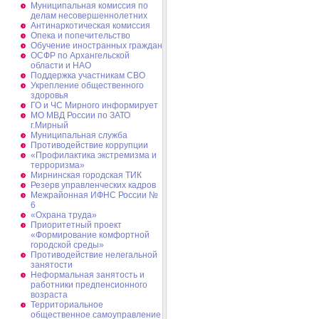
Муниципальная комиссия по
делам несовершеннолетних
Антинаркотическая комиссия
Опека и попечительство
Обучение иностранных граждан
ОСФР по Архангельской
области и НАО
Поддержка участникам СВО
Укрепление общественного
здоровья
ГО и ЧС Мирного информирует
МО МВД России по ЗАТО
г.Мирный
Муниципальная cлужба
Противодействие коррупции
«Профилактика экстремизма и
терроризма»
Мирнинская городская ТИК
Резерв управленческих кадров
Межрайонная ИФНС России №
6
«Охрана труда»
Приоритетный проект
«Формирование комфортной
городской среды»
Противодействие нелегальной
занятости
Неформальная занятость и
работники предпенсионного
возраста
Территориальное
общественное самоуправление