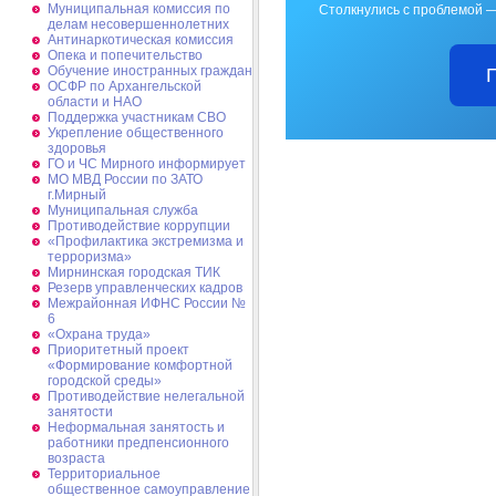
Муниципальная комиссия по
Столкнулись с проблемой —
делам несовершеннолетних
Антинаркотическая комиссия
Опека и попечительство
Обучение иностранных граждан
ОСФР по Архангельской
области и НАО
Поддержка участникам СВО
Укрепление общественного
здоровья
ГО и ЧС Мирного информирует
МО МВД России по ЗАТО
г.Мирный
Муниципальная cлужба
Противодействие коррупции
«Профилактика экстремизма и
терроризма»
Мирнинская городская ТИК
Резерв управленческих кадров
Межрайонная ИФНС России №
6
«Охрана труда»
Приоритетный проект
«Формирование комфортной
городской среды»
Противодействие нелегальной
занятости
Неформальная занятость и
работники предпенсионного
возраста
Территориальное
общественное самоуправление