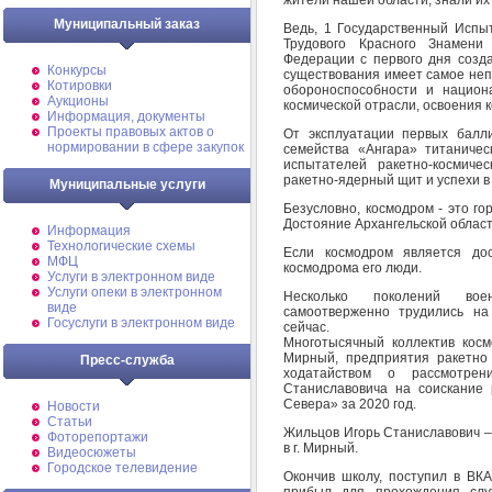
Муниципальный заказ
Ведь, 1 Государственный Испы
Трудового Красного Знамени
Федерации с первого дня созда
Конкурсы
существования имеет самое неп
Котировки
обороноспособности и национ
Аукционы
космической отрасли, освоения 
Информация, документы
Проекты правовых актов о
От эксплуатации первых балл
нормировании в сфере закупок
семейства «Ангара» титаниче
испытателей ракетно-космиче
ракетно-ядерный щит и успехи в
Муниципальные услуги
Безусловно, космодром - это г
Достояние Архангельской област
Информация
Технологические схемы
Если космодром является дос
МФЦ
космодрома его люди.
Услуги в электронном виде
Услуги опеки в электронном
Несколько поколений вое
виде
самоотверженно трудились на
Госуслуги в электронном виде
сейчас.
Многотысячный коллектив косм
Мирный, предприятия ракетно 
Пресс-служба
ходатайством о рассмотрен
Станиславовича на соискание
Севера» за 2020 год.
Новости
Статьи
Жильцов Игорь Станиславович –
Фоторепортажи
в г. Мирный.
Видеосюжеты
Городское телевидение
Окончив школу, поступил в ВКА
прибыл для прохождения сл