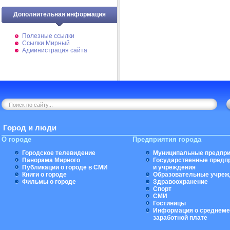
Дополнительная информация
Полезные ссылки
Ссылки Мирный
Администрация сайта
Город и люди
О городе
Предприятия города
Городское телевидение
Муниципальные предпри
Панорама Мирного
Государственные предп
Публикации о городе в СМИ
и учреждения
Книги о городе
Образовательные учреж
Фильмы о городе
Здравоохранение
Спорт
СМИ
Гостиницы
Информация о среднеме
заработной плате