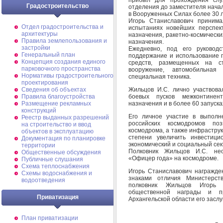
Градостроительство
отделения до заместителя нача
в Вооруженных Силах более 30 л
Игорь Станиславович принима
Отдел градостроительства и
испытаниях новейших перспект
архитектуры
назначения, ракетно-космически
Правила землепользования и
назначения.
застройки
Ежедневно, под его руководс
Генеральный план
поддержание и использование 
Концепция создания единого
средств, размещенных на ст
парковочного пространства
вооружение, автомобильная 
Нормативы градостроительного
специальная техника.
проектирования
Жильцов И.С. лично участвова
Сведения об объектах
боевых пусков межконтинент
Правила благоустройства
назначения и в более 60 запуск
Размещение рекламных
конструкций
Его личное участие в выполн
Реестр выданных разрешений
российских космодромов по
на строительство и ввод
космодрома, а также инфраструк
объектов в эксплуатацию
степени увеличить инвестици
Документация по планировке
экономический и социальный сек
территории
Полковник Жильцов И.С. нео
Общественные обсуждения
«Офицер года» на космодроме.
Публичные слушания
Схема теплоснабжения
Игорь Станиславович награжде
Схемы водоснабжения и
знаками отличия Министерст
водоотведения
полковник Жильцов Игорь 
общественной награды и пр
Приватизация
Архангельской области его заслу
План приватизации