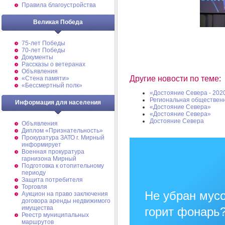
Правила благоустройства
Великая Победа
75-лет Победы
70-лет Победы
Документы
Рассказы о ветеранах
Объявления
Другие новости по теме:
«Стена памяти»
«Бессмертный полк»
«Достояние Севера - 202
Региональная обществен
Информация для населения
«Достояние Севера»
«Достояние Севера»
Достояние Севера
Объявления
Диплом «Признательность»
Прокуратура ЗАТО г. Мирный
информирует
Военная прокуратура
гарнизона Мирный
Подготовка к отопительному
периоду
Защита потребителя
Торговля
Не убран мусо
Аукцион на право заключения
договора аренды недвижимого
имущества
горит фонарь
Реестр муниципальных
маршрутов