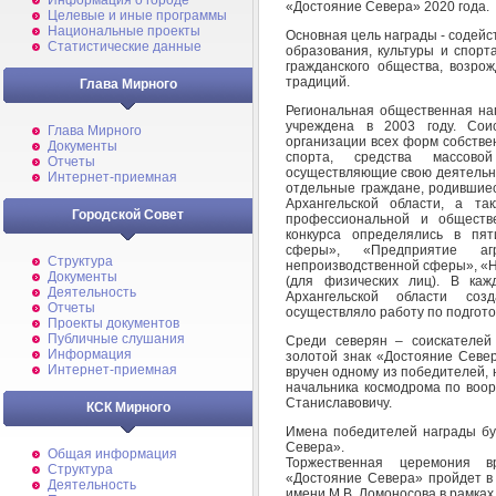
Информация о городе
«Достояние Севера» 2020 года.
Целевые и иные программы
Национальные проекты
Основная цель награды - содейс
Статистические данные
образования, культуры и спорт
гражданского общества, возро
традиций.
Глава Мирного
Региональная общественная на
учреждена в 2003 году. Сои
Глава Мирного
организации всех форм собствен
Документы
спорта, средства массовой
Отчеты
осуществляющие свою деятельно
Интернет-приемная
отдельные граждане, родившие
Архангельской области, а т
Городской Совет
профессиональной и обществ
конкурса определялись в пят
сферы», «Предприятие агр
Структура
непроизводственной сферы», «Н
Документы
(для физических лиц). В каж
Деятельность
Архангельской области созд
Отчеты
осуществляло работу по подгото
Проекты документов
Публичные слушания
Среди северян – соискателей
Информация
золотой знак «Достояние Север
Интернет-приемная
вручен одному из победителей, 
начальника космодрома по воо
Станиславовичу.
КСК Мирного
Имена победителей награды бу
Севера».
Общая информация
Торжественная церемония в
Структура
«Достояние Севера» пройдет в 
Деятельность
имени М.В. Ломоносова в рамках