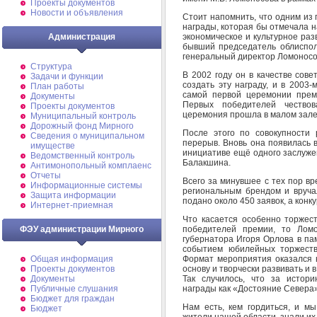
Проекты документов
Новости и объявления
Стоит напомнить, что одним из
награды, которая бы отмечала н
экономическое и культурное раз
Администрация
бывший председатель облиспол
генеральный директор Ломоносо
Структура
В 2002 году он в качестве сов
Задачи и функции
создать эту награду, и в 2003
План работы
самой первой церемонии прем
Документы
Первых победителей чество
Проекты документов
церемония прошла в малом зале
Муниципальный контроль
Дорожный фонд Мирного
После этого по совокупности
Cведения о муниципальном
перерыв. Вновь она появилась 
имуществе
инициативе ещё одного заслуже
Ведомственный контроль
Балакшина.
Антимонопольный комплаенс
Отчеты
Всего за минувшее с тех пор в
Информационные системы
региональным брендом и вруча
Защита информации
подано около 450 заявок, а кон
Интернет-приемная
Что касается особенно торжес
победителей премии, то Ломо
ФЭУ администрации Мирного
губернатора Игоря Орлова в па
событием юбилейных торжеств
Формат мероприятия оказался н
Общая информация
основу и творчески развивать и 
Проекты документов
Так случилось, что за истор
Документы
награды как «Достояние Севера»
Публичные слушания
Бюджет для граждан
Нам есть, кем гордиться, и м
Бюджет
жители нашей области, знали их 