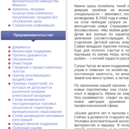
муниципального имущества
Мирного
Ирина сразу полюбила тихий и
Аукционы, продажа
девушки проблем не возник
посредством публичного
специальности – экономист, по
предложения, продажа без
космодрома. В 2006 году в семь
объявления цены
на этом любящие супруги не 
Справочная информация
многодетная семья. Спрашива
бессмысленно. «Мы любим девоче
Дочки все разные по характе
Предпринимательство
увлечения соответствующие. 
отделение Детской школы иску
Самая младшая Аурелия посещае
Документы
Еще для полного счастья в н
Финансовая поддержка
ягдтерьер по кличке Нора, кот
Проекты документов
рыбки», - с ноткой гордости рас
Объявления
Инвестиции
Супруг Артур во всем поддержив
Сведения о предоставленных
утрам и помогает по хозяйству
льготах
постоянную занятость, он всег
Оценка регулирующего
Зимой они много гуляют, а летом
воздействия
Границы территорий, на
По признанию нашей героини, 
которых не допускается
новые перспективы: она стала
розничная продажа
опыт и мудрость. Ирина не зак
алкогольной продукции
Она развивается, следит за кр
Схема размещения
новое цветущее душевное 
нестационарных торговых
профессиональной сфере.
объектов на территории
муниципального образования
«Более десяти лет я прохожу с
Схема размещения рекламных
Сейчас в должности старшего и
конструкций
Уголовно-исполнительной инспе
Имущественная поддержка
материнство и карьеру. Я пол
Полезные ссылки