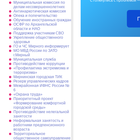
Столкнулись с проблемой —
Муниципальная комиссия по
делам несовершеннолетних
Антинаркотическая комиссия
Опека и попечительство
Обучение иностранных граждан
ОСФР по Архангельской
области и НАО
Поддержка участникам СВО
Укрепление общественного
здоровья
ГО и ЧС Мирного информирует
МО МВД России по ЗАТО
г.Мирный
Муниципальная cлужба
Противодействие коррупции
«Профилактика экстремизма и
терроризма»
Мирнинская городская ТИК
Резерв управленческих кадров
Межрайонная ИФНС России №
6
«Охрана труда»
Приоритетный проект
«Формирование комфортной
городской среды»
Противодействие нелегальной
занятости
Неформальная занятость и
работники предпенсионного
возраста
Территориальное
общественное самоуправление