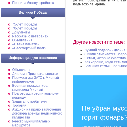
детей: посмотришь в их глаза 
Правила благоустройства
подытожила Ирина.
Великая Победа
75-лет Победы
70-лет Победы
Документы
Рассказы о ветеранах
Объявления
Другие новости по теме:
«Стена памяти»
«Бессмертный полк»
Лучший подарок - двойня!
8 июля отмечается Всерос
Информация для населения
Семьи, которые счастлив
Как хорошо, когда есть ма
Большая семья – большое
Объявления
Диплом «Признательность»
Прокуратура ЗАТО г. Мирный
информирует
Военная прокуратура
гарнизона Мирный
Подготовка к отопительному
периоду
Защита потребителя
Торговля
Не убран мусо
Аукцион на право заключения
договора аренды недвижимого
горит фонарь
имущества
Реестр муниципальных
маршрутов