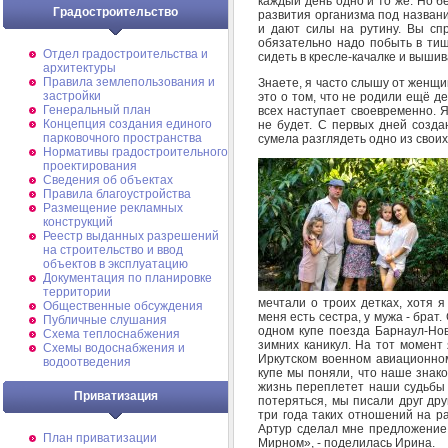
каждый день одно и то же. Но 
Градостроительство
развития организма под назван
и дают силы на рутину. Вы спр
обязательно надо побыть в тиш
Отдел градостроительства и
сидеть в кресле-качалке и вышив
архитектуры
Правила землепользования и
Знаете, я часто слышу от женщин
застройки
это о том, что не родили ещё д
Генеральный план
всех наступает своевременно. Я
Концепция создания единого
не будет. С первых дней созд
парковочного пространства
сумела разглядеть одно из свои
Нормативы градостроительного
проектирования
Сведения об объектах
Правила благоустройства
Размещение рекламных
конструкций
Реестр выданных разрешений
на строительство и ввод
объектов в эксплуатацию
Документация по планировке
территории
мечтали о троих детках, хотя я
Общественные обсуждения
меня есть сестра, у мужа - брат.
Публичные слушания
одном купе поезда Барнаул-Нов
Схема теплоснабжения
зимних каникул. На тот момент 
Схемы водоснабжения и
Иркутском военном авиационном
водоотведения
купе мы поняли, что наше знако
жизнь переплетет наши судьбы 
Приватизация
потеряться, мы писали друг дру
три года таких отношений на р
Артур сделал мне предложение
План приватизации
Мирном», - поделилась Ирина.