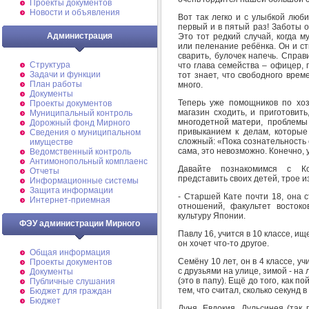
Проекты документов
Новости и объявления
Вот так легко и с улыбкой люб
первый и в пятый раз! Заботы о
Администрация
Это тот редкий случай, когда 
или пеленание ребёнка. Он и ст
сварить, булочек напечь. Спра
Структура
что глава семейства – офицер, 
Задачи и функции
тот знает, что свободного врем
План работы
много.
Документы
Теперь уже помощников по хоз
Проекты документов
магазин сходить, и приготовить
Муниципальный контроль
многодетной матери, проблемы 
Дорожный фонд Мирного
привыканием к делам, которые
Cведения о муниципальном
сложный: «Пока сознательность с
имуществе
сама, это невозможно. Конечно, 
Ведомственный контроль
Антимонопольный комплаенс
Давайте познакомимся с К
Отчеты
представить своих детей, трое и
Информационные системы
Защита информации
- Старшей Кате почти 18, она 
Интернет-приемная
отношений, факультет востоко
культуру Японии.
ФЭУ администрации Мирного
Павлу 16, учится в 10 классе, ищ
он хочет что-то другое.
Общая информация
Семёну 10 лет, он в 4 классе, у
Проекты документов
с друзьями на улице, зимой - на
Документы
(это в папу). Ещё до того, как 
Публичные слушания
тем, что считал, сколько секунд в
Бюджет для граждан
Бюджет
Дуня, Евдокия, Дульсинея (так