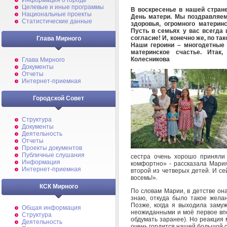
Информация о городе
Целевые и иные программы
В воскресенье в нашей стран
Национальные проекты
День матери. Мы поздравляем
Статистические данные
здоровья, огромного материнс
Пусть в семьях у вас всегда 
согласие! И, конечно же, по т
Глава Мирного
Наши героини – многодетные 
материнское счастье. Итак
Колесникова
Глава Мирного
Документы
Отчеты
Интернет-приемная
Городской Совет
Структура
Документы
Деятельность
Отчеты
Проекты документов
Публичные слушания
сестра очень хорошо приняли
Информация
комфортно» - рассказала Мария
Интернет-приемная
второй из четверых детей. И сей
восемь!».
КСК Мирного
По словам Марии, в детстве она
знаю, откуда было такое жела
Позже, когда я выходила заму
Общая информация
неожиданными и моё первое впе
Структура
обдумать заранее). Но реакция 
Деятельность
очень гордится нашей большой се