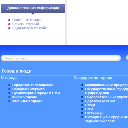
Дополнительная информация
Полезные ссылки
Ссылки Мирный
Администрация сайта
Город и люди
О городе
Предприятия города
Городское телевидение
Муниципальные предпри
Панорама Мирного
Государственные предп
Публикации о городе в СМИ
и учреждения
Книги о городе
Образовательные учреж
Фильмы о городе
Здравоохранение
Спорт
СМИ
Гостиницы
Информация о среднеме
заработной плате