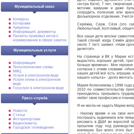
сестра Катя), 7 лет, творческая
Муниципальный заказ
веточки, камушки и даже бул
соорудить полезную или крас
фольклорное отделение. Учится 
Конкурсы
Котировки
Серёжка, Серж, Сёзя (это са
Аукционы
Любопытный, болтливый, общит
Информация, документы
Проекты правовых актов о
Все наши дети вполне самосто
нормировании в сфере закупок
такой случай: когда Семён дор
около 7 лет) заявил: «Нам сро
делится!».
Муниципальные услуги
На странице в ВК у Марии ест
вырастить хороших детей, трат
Информация
больше времени». Моя героиня н
Технологические схемы
согласна с этими словами: «Ин
МФЦ
наших детей всё есть: игрушки, 
Услуги в электронном виде
нашего «опыта» - долго мечтать 
Услуги опеки в электронном
виде
Мария Колесникова с 1998 года 
Госуслуги в электронном виде
2010 по совместительству пре
приходилось прерывать трудову
любит свою профессию и планиру
Пресс-служба
Я не могла не задать Марии воп
Новости
- Нахожу время и на свои ин
Статьи
послушать аудиокниги или лекци
Фоторепортажи
рисовать в ДШИ во взрослой гр
Видеосюжеты
прошлом году под руководст
Городское телевидение
коклюшек. Без всего этого быт