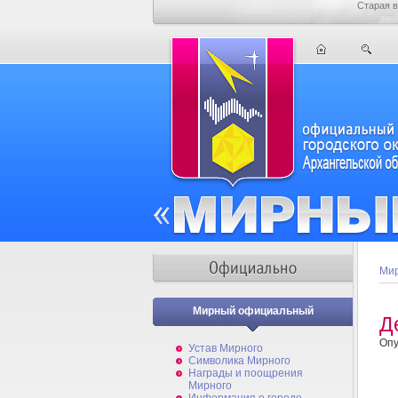
Старая в
Мир
Мирный официальный
Д
Опу
Устав Мирного
Символика Мирного
Награды и поощрения
Мирного