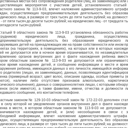
ественных местах без сопровождения родителей (лиц, их заменяющих) или 
ществляющих мероприятия с участием детей, установленного статьей
астного закона № 113-9-03, влечет наложение административного штраф
ждан, осуществляющих предпринимательскую деятельность без образов
дического лица, в размере от трех тысяч до пяти тысяч рублей; на должнос
 - от пяти тысяч до десяти тысяч рублей; на юридических лиц - от тридцати т
пятидесяти тысяч рублей.
Статьей 9 областного закона № 113-9-03 установлена обязанность работн
отрудников) юридического лица, гражданина, осуществляющ
едпринимательскую деятельность без образования юридического ли
аруживших детей на принадлежащих им на праве собственности или ином п
ектах (на территориях, в помещениях), на которых или в которых нахожд
ей не допускается или в ночное время ограничивается, по незамедлитель
домлению органов внутренних дел о факте нахождения ребенка вмест
ором областным законом № 113-9-03 не допускается или ограничивает
ное время нахождение детей, и сообщению информации о месте и вре
аружения ребенка, имеющихся данных о его личности, имеющейся информ
го родителях (лицах, их заменяющих), данных, позволяющих идентифициро
енка (примерный возраст, цвет волос, описание одежды, особые приметы (
ются), наличие либо отсутствие признаков алкогольного, наркотическ
сического опьянения), данных о совершеннолетних лицах, с которыми обнар
енок (если имеются), а также фамилии, имени, отчества и должности л
едавшего сообщение, его контактном телефоне.
астным законом № 129-10-03 областной закон № 172-22-03 дополнен ста
, в силу которой не уведомление органов внутренних дел о факте нахожд
енка в месте, в котором областным законом № 113-9-03 не допускается
раничивается нахождение детей, и (или) несообщение в связи с э
обходимой информации, влечет наложение административного штрафа
ждан, осуществляющих предпринимательскую деятельность без образов
дического лица, в размере от трех тысяч до пяти тысяч рублей; на должнос
 - от пяти тысяч до десяти тысяч рублей; на юридических лиц - от тридцати т