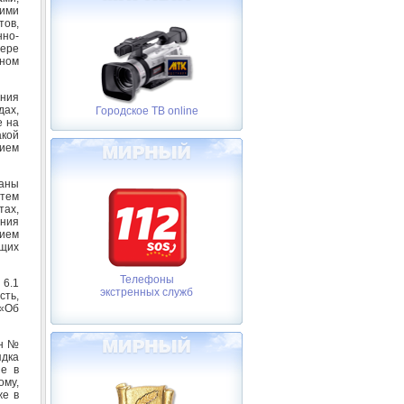
щими
тов,
но-
фере
нном
ения
дах,
Городское ТВ online
е на
акой
ием
ваны
стем
ах,
ения
тием
ющих
Телефоны
6.1
экстренных служб
сть,
«Об
он №
дка
ие в
му,
же в