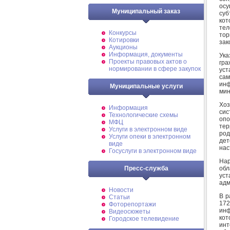
осу
Муниципальный заказ
суб
ко
тел
Конкурсы
тор
Котировки
зак
Аукционы
Информация, документы
Ука
Проекты правовых актов о
гра
нормировании в сфере закупок
уст
сам
инф
Муниципальные услуги
мин
Хоз
Информация
сис
Технологические схемы
опо
МФЦ
тер
Услуги в электронном виде
род
Услуги опеки в электронном
дет
виде
нас
Госуслуги в электронном виде
На
обл
Пресс-служба
ус
адм
Новости
В р
Статьи
17
Фоторепортажи
инф
Видеосюжеты
ко
Городское телевидение
инт