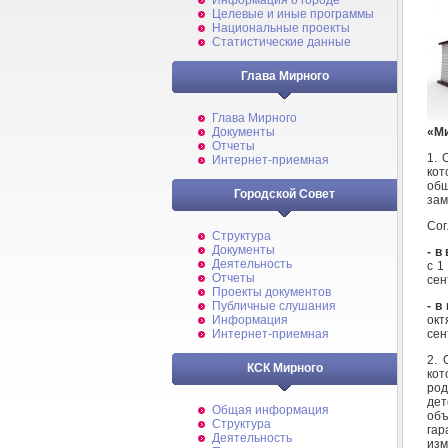
Информация о городе
Целевые и иные программы
Национальные проекты
Статистические данные
Глава Мирного
Глава Мирного
«М
Документы
Отчеты
1. 
Интернет-приемная
кот
общ
Городской Совет
зам
Сог
Структура
Документы
- в
Деятельность
с 1
Отчеты
сен
Проекты документов
- в
Публичные слушания
окт
Информация
сен
Интернет-приемная
2. 
КСК Мирного
кот
род
дет
Общая информация
объ
Структура
га
Деятельность
изм