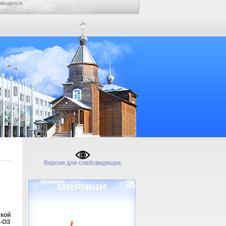
зводится.
Версия для слабовидящих
кой
0-ОЗ