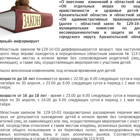
«О внесении изменений в областной за
«Об отдельных мерах по защ
нравственности и здоровья дете
Архангельской области» и областной за
«Об административных правонарушен
(далее – областной закон № 129-10-
муниципальная комиссия по де
несовершеннолетних и защите их п
городского округа Архангельской обла
ирный» информирует
Областным законом №129-10-ОЗ дифференцируется возраст, при наступл
орого лицо вправе находится в определенных областным законом № 113-
ественных местах в ночное время без сопровождения родителей (лиц
еняющих), а также лиц, осуществляющих мероприятия с участием детей.
ласно внесенным изменениям, под ночным временем для детей:
 возрасте до 16 лет
понимается время с 22.00 до 6.00 следующих суток в пе
 октября по 30 апреля, с 23.00 до 6.00 следующих суток в период с 1 мая п
тября;
 возрасте от 16 до 18 лет
- время с 23.00 до 6.00 следующих суток в период
ября по 30 апреля, с 24.00 до 6.00 следующих суток в период с 1 мая п
тября.
Областным законом № 129-10-03 предусмотрено расширение перечня мес
орых не допускается нахождение детей в ночное время без сопровожд
ителей (лиц, их заменяющих) или лиц, осуществляющих мероприятия с учас
ей, посредством отнесения к таким местам кладбищ, розничных рынков, во
ектов общего пользования и их береговых полос, железнодорожных пу
ражных кооперативов, бань и саун, розничных рынков. Соответствую
енения внесены в статью 6 областного закона № 113-9-0З.