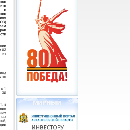
кон
ите
й в
кон
иях
ОЗ)
лам
рав
сти
ении
9-0З
, их
риод
о 30
 с 1
о 30
т, в
ения
тием
дных
тей,
щие