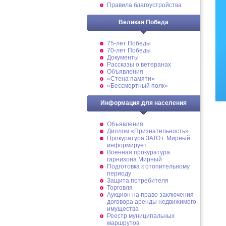
Правила благоустройства
Великая Победа
75-лет Победы
70-лет Победы
Документы
Рассказы о ветеранах
Объявления
«Стена памяти»
«Бессмертный полк»
Информация для населения
Объявления
Диплом «Признательность»
Прокуратура ЗАТО г. Мирный
информирует
Военная прокуратура
гарнизона Мирный
Подготовка к отопительному
периоду
Защита потребителя
Торговля
Аукцион на право заключения
договора аренды недвижимого
имущества
Реестр муниципальных
маршрутов