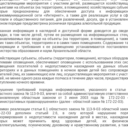
ществляющими мероприятия с участием детей, размещается хозяйствую
ъектами на объектах (на территориях, в помещениях) хозяйствующих субъек
торые предназначены для обеспечения доступа к информацион
екоммуникационной сети «Интернет», а также для реализации услуг в с
говли и общественного питания, для развлечений, досуга, где в установле
оном порядке предусмотрена розничная продажа алкогольной продукции.
занная информация в наглядной и доступной форме доводится до свед
ждан, в том числе детей, путем ее размещения на информационных стен
анавливаемых при входе на объекты (на территории, в помещения), а такж
их таких объектах, территориях и в самих таких помещениях. Содержание т
ормации и требования к ее размещению устанавливаются постановлен
истерства образования и науки Архангельской области.
яйствующие субъекты, объекты (территории, помещения), которых оборудо
темами оповещения, обеспечивают оповещение с использованием этих си
вещения посетителей о недопустимости нахождения на данных объект
риториях и в данных помещениях в ночное время детей без сопровожд
ителей (лиц, их заменяющих) или лиц, осуществляющих мероприятия с учас
ей, не менее одного раза каждые полчаса в течение двух часов, предшеству
туплению ночного времени.
рушение требований порядка информирования, указанного в статье 
астного закона № 113-9-03, влечет за собой административную ответственно
тановленную областным законом от 3 июня 2003 года № 172-22-03 
инистративных правонарушениях» (далее - областной закон № 172-22-03).
амках реализации статьи 6.1 областного закона № 113-9-0З областной зак
2-22-ОЗ дополнен статьей 2.6, в силу которой нарушение поря
ормирования о недопустимости нахождения детей в местах, нахожден
торых может причинить вред здоровью детей, их физическо
еллектуальному, психическому, духовному и нравственному развитию, а так