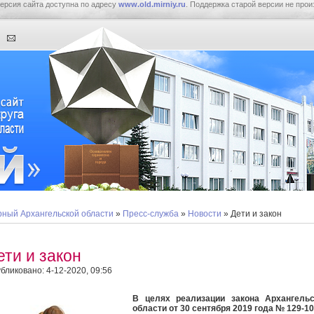
ерсия сайта доступна по адресу
www.old.mirniy.ru
. Поддержка старой версии не прои
ный Архангельской области
»
Пресс-служба
»
Новости
» Дети и закон
ети и закон
бликовано: 4-12-2020, 09:56
В целях реализации закона Архангельс
области от 30 сентября 2019 года № 129-1