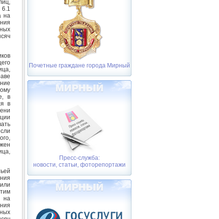
лиц,
 6.1
а на
ания
тных
ысяч
иков
его
Почетные граждане города Мирный
ца,
раве
ение
ному
е, в
ся в
мени
ации
вать
если
ого,
ужен
ица,
Пресс-служба:
новости, статьи, фоторепортажи
тьей
ения
 или
тим
 на
ания
тных
ысяч