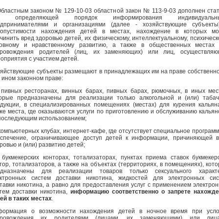
Областным законом № 129-10-03 областной закон № 113-9-03 дополнен ста
1, определяющей порядок информирования индивидуальн
едпринимателями и организациями (далее - хозяйствующие субъекты
допустимости нахождения детей в местах, нахождение в которых мо
чинить вред здоровью детей, их физическому, интеллектуальному, психическ
ховному и нравственному развитию, а также в общественных местах 
провождения родителей (лиц, их заменяющих) или лиц, осуществляю
оприятия с участием детей.
яйствующие субъекты размещают в принадлежащих им на праве собственн
 ином законном праве:
 пивных ресторанах, винных барах, пивных барах, рюмочных, в иных мес
орые предназначены для реализации только алкогольной и (или) таба
дукции, в специализированных помещениях (местах) для курения кальян
же места, где оказываются услуги по приготовлению и обслуживанию кальян
последующим использованием;
 компьютерных клубах, интернет-кафе, где отсутствует специальное програм
спечение, ограничивающее доступ детей к информации, причиняющей 
ровью и (или) развитию детей;
 букмекерских конторах, тотализаторах, пунктах приема ставок букмекер
тор, тотализаторов, а также на объектах (территориях, в помещениях), кот
едназначены для реализации товаров только сексуального характе
ктронных систем доставки никотина, жидкостей для электронных сис
тавки никотина, а равно для предоставления услуг с применением электро
тем доставки никотина,
информацию соответственно о запрете нахожде
ей в таких местах
.
формация о возможности нахождения детей в ночное время при усло
провождения их родителями (лицами, их заменяющими) или лица