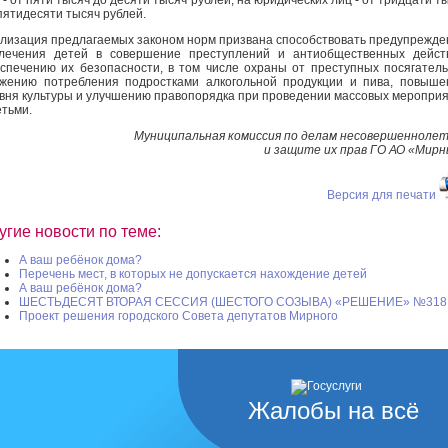
пятидесяти тысяч рублей.
лизация предлагаемых законом норм призвана способствовать предупрежд
лечения детей в совершение преступлений и антиобщественных дейст
спечению их безопасности, в том числе охраны от преступных посягатель
жению потребления подростками алкогольной продукции и пива, повыш
вня культуры и улучшению правопорядка при проведении массовых меропри
етьми.
Муниципальная комиссия по делам несовершенноле
и защите их прав ГО АО «Мир
Версия для печати
угие новости по теме:
А ваш ребёнок дома?
Перечень мест, в которых не допускается нахождение детей
А ваш ребёнок дома?
ШЕСТЬДЕСЯТ ВТОРАЯ СЕССИЯ (ШЕСТОГО СОЗЫВА) «РЕШЕНИЕ» №318
Проект решения городского Совета депутатов Мирного
Жалобы на всё