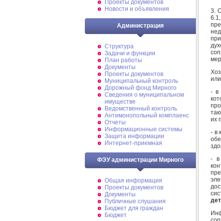
Проекты документов
Новости и объявления
3. 
6.
пр
Администрация
не
при
ду
Структура
со
Задачи и функции
мер
План работы
Документы
Хоз
Проекты документов
или
Муниципальный контроль
Дорожный фонд Мирного
- в
Cведения о муниципальном
кот
имуществе
про
Ведомственный контроль
так
Антимонопольный комплаенс
их 
Отчеты
Информационные системы
- в
Защита информации
обе
Интернет-приемная
здо
- в
ФЭУ администрации Мирного
кон
пр
эле
Общая информация
дос
Проекты документов
сис
Документы
дет
Публичные слушания
Бюджет для граждан
Ин
Бюджет
со