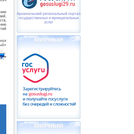
ению
Архангельский региональный портал
вий,
государственных и муниципальных
ств,
услуг
ению
ятий
тних
ный»