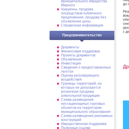
муниципального имущества
до 
Мирного
Аукционы, продажа
Реа
посредством публичного
вов
предложения, продажа без
обе
объявления цены
сни
Справочная информация
уро
с д
Предпринимательство
Документы
Финансовая поддержка
Проекты документов
Объявления
Инвестиции
Др
Сведения о предоставленных
льготах
Оценка регулирующего
воздействия
Границы территорий, на
которых не допускается
розничная продажа
алкогольной продукции
Схема размещения
нестационарных торговых
объектов на территории
муниципального образования
Схема размещения рекламных
конструкций
Имущественная поддержка
Полезные ссылки