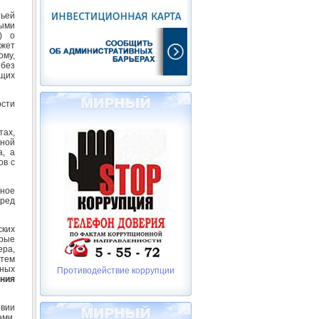
тьей
ыми
) о
жет
ому,
без
щих
ости
тах,
чной
а, а
ов с
мное
вред
ских
орые
ра,
тем
нных
Противодействие коррупции
ния
вии
ми,