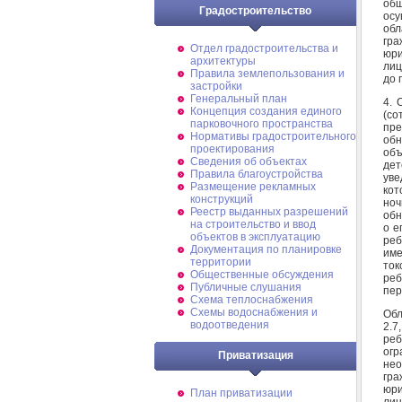
общ
Градостроительство
осу
обл
гра
Отдел градостроительства и
юри
архитектуры
лиц
Правила землепользования и
до 
застройки
Генеральный план
4. 
Концепция создания единого
(с
парковочного пространства
пр
Нормативы градостроительного
обн
проектирования
объ
Сведения об объектах
дет
Правила благоустройства
уве
Размещение рекламных
кот
конструкций
ноч
Реестр выданных разрешений
обн
на строительство и ввод
о е
объектов в эксплуатацию
реб
Документация по планировке
име
территории
ток
Общественные обсуждения
реб
Публичные слушания
пер
Схема теплоснабжения
Схемы водоснабжения и
Обл
водоотведения
2.7
реб
ог
Приватизация
не
гра
юри
План приватизации
лиц