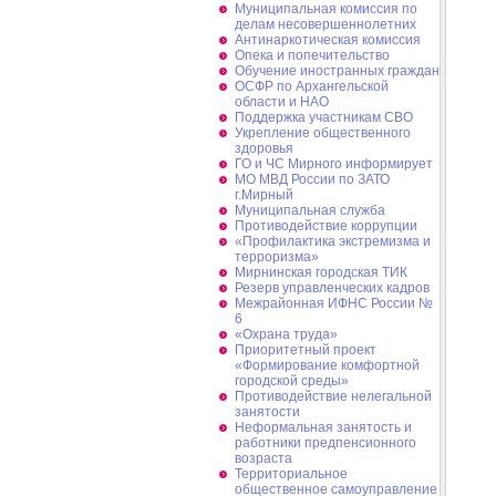
Муниципальная комиссия по
делам несовершеннолетних
Антинаркотическая комиссия
Опека и попечительство
Обучение иностранных граждан
ОСФР по Архангельской
области и НАО
Поддержка участникам СВО
Укрепление общественного
здоровья
ГО и ЧС Мирного информирует
МО МВД России по ЗАТО
г.Мирный
Муниципальная cлужба
Противодействие коррупции
«Профилактика экстремизма и
терроризма»
Мирнинская городская ТИК
Резерв управленческих кадров
Межрайонная ИФНС России №
6
«Охрана труда»
Приоритетный проект
«Формирование комфортной
городской среды»
Противодействие нелегальной
занятости
Неформальная занятость и
работники предпенсионного
возраста
Территориальное
общественное самоуправление