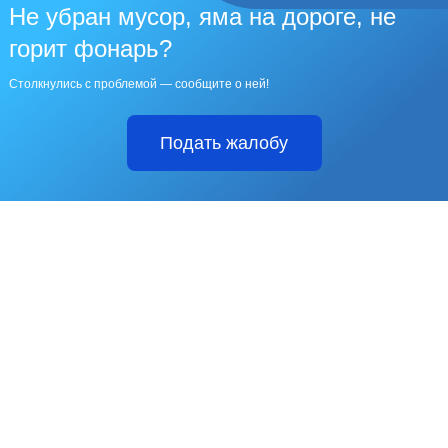
Не убран мусор, яма на дороге, не
горит фонарь?
Столкнулись с проблемой — сообщите о ней!
Подать жалобу