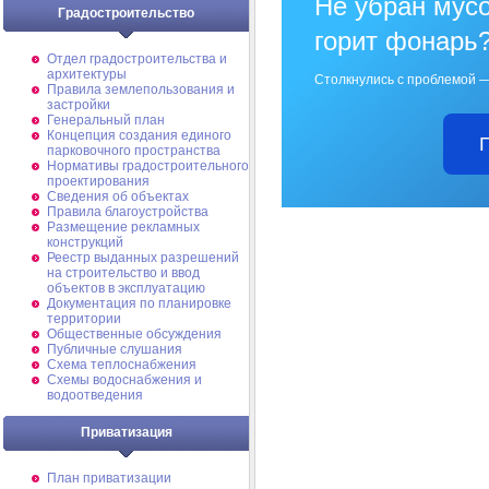
Не убран мусо
Градостроительство
горит фонарь
Отдел градостроительства и
архитектуры
Столкнулись с проблемой —
Правила землепользования и
застройки
Генеральный план
Концепция создания единого
парковочного пространства
Нормативы градостроительного
проектирования
Сведения об объектах
Правила благоустройства
Размещение рекламных
конструкций
Реестр выданных разрешений
на строительство и ввод
объектов в эксплуатацию
Документация по планировке
территории
Общественные обсуждения
Публичные слушания
Схема теплоснабжения
Схемы водоснабжения и
водоотведения
Приватизация
План приватизации