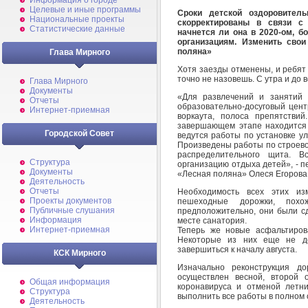
Информация о городе
Целевые и иные программы
Сроки детской оздоровител
Национальные проекты
скорректированы в связи с
Статистические данные
начнется ли она в 2020-ом, 
организациям. Изменить сво
поляна»
Глава Мирного
Хотя заезды отменены, и ребят 
точно не назовешь. С утра и до 
Глава Мирного
Документы
«Для развлечений и занятий 
Отчеты
образовательно-досуговый цент
Интернет-приемная
воркаута, полоса препятстви
завершающем этапе находится
Городской Совет
ведутся работы по установке у
Произведены работы по строевом
распределительного щита. В
Структура
организацию отдыха детей», - 
Документы
«Лесная поляна» Олеся Егорова
Деятельность
Отчеты
Необходимость всех этих из
Проекты документов
пешеходные дорожки, пох
Публичные слушания
предположительно, они были с
Информация
месте санатория.
Интернет-приемная
Теперь же новые асфальтиров
Некоторые из них еще не д
завершиться к началу августа.
КСК Мирного
Изначально реконструкция д
осуществлен весной, второй 
Общая информация
коронавируса и отменой летн
Структура
выполнить все работы в полном
Деятельность