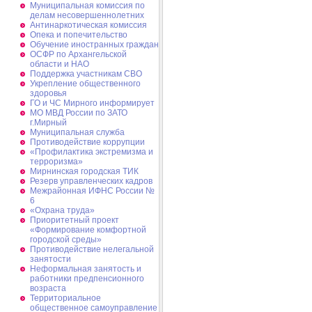
Муниципальная комиссия по
делам несовершеннолетних
Антинаркотическая комиссия
Опека и попечительство
Обучение иностранных граждан
ОСФР по Архангельской
области и НАО
Поддержка участникам СВО
Укрепление общественного
здоровья
ГО и ЧС Мирного информирует
МО МВД России по ЗАТО
г.Мирный
Муниципальная cлужба
Противодействие коррупции
«Профилактика экстремизма и
терроризма»
Мирнинская городская ТИК
Резерв управленческих кадров
Межрайонная ИФНС России №
6
«Охрана труда»
Приоритетный проект
«Формирование комфортной
городской среды»
Противодействие нелегальной
занятости
Неформальная занятость и
работники предпенсионного
возраста
Территориальное
общественное самоуправление