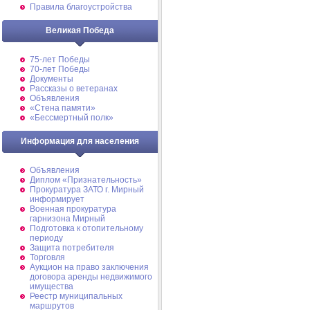
Правила благоустройства
Великая Победа
75-лет Победы
70-лет Победы
Документы
Рассказы о ветеранах
Объявления
«Стена памяти»
«Бессмертный полк»
Информация для населения
Объявления
Диплом «Признательность»
Прокуратура ЗАТО г. Мирный
информирует
Военная прокуратура
гарнизона Мирный
Подготовка к отопительному
периоду
Защита потребителя
Торговля
Аукцион на право заключения
договора аренды недвижимого
имущества
Реестр муниципальных
маршрутов