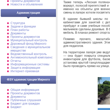
Проекты документов
Также теперь «Лесная поляна
Новости и объявления
воркаут, полосой препятствий и
именно на объекты для военно
смены в лагере хотели посвятит
Администрация
В здании бывшей школы по с
кабинетами для занятий с де
Структура
прибудут и сами учебные пособ
Задачи и функции
мальчиков сделаны душевые. В 
План работы
мебель. В планах ремонт спортз
Документы
Проекты документов
Помимо прочего, масштаб
Муниципальный контроль
административного здания. Эти
Дорожный фонд Мирного
для педагогов.
Cведения о муниципальном
имуществе
На территории лагеря уже веду
Ведомственный контроль
— она будет покрыта специал
Антимонопольный комплаенс
инвентарем для футбола, баске
Отчеты
установка крытой танцплощадки
Информационные системы
было проводить прямо на улице.
Защита информации
Интернет-приемная
ФЭУ администрации Мирного
Общая информация
Проекты документов
Документы
Публичные слушания
Бюджет для граждан
Бюджет