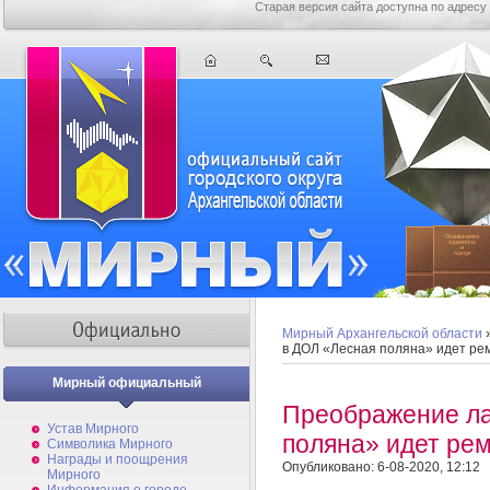
Старая версия сайта доступна по адресу
Мирный Архангельской области
в ДОЛ «Лесная поляна» идет ре
Мирный официальный
Преображение ла
Устав Мирного
поляна» идет ре
Символика Мирного
Награды и поощрения
Опубликовано: 6-08-2020, 12:12
Мирного