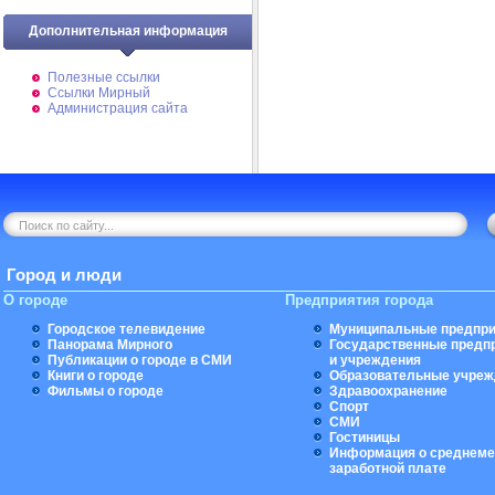
Дополнительная информация
Полезные ссылки
Ссылки Мирный
Администрация сайта
Город и люди
О городе
Предприятия города
Городское телевидение
Муниципальные предпри
Панорама Мирного
Государственные предп
Публикации о городе в СМИ
и учреждения
Книги о городе
Образовательные учреж
Фильмы о городе
Здравоохранение
Спорт
СМИ
Гостиницы
Информация о среднеме
заработной плате