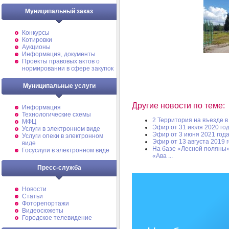
Муниципальный заказ
Конкурсы
Котировки
Аукционы
Информация, документы
Проекты правовых актов о
нормировании в сфере закупок
Муниципальные услуги
Другие новости по теме:
Информация
Технологические схемы
2 Территория на въезде в
МФЦ
Эфир от 31 июля 2020 го
Услуги в электронном виде
Эфир от 3 июня 2021 год
Услуги опеки в электронном
Эфир от 13 августа 2019 
виде
На базе «Лесной поляны»
Госуслуги в электронном виде
«Ава ...
Пресс-служба
Новости
Статьи
Фоторепортажи
Видеосюжеты
Городское телевидение