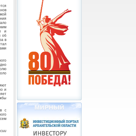
ется
нов
чкой
ния
ало
ским
м и
я об
ра в
тал
ами
ного
одно
ролю
коло
яют
но и
ляет
ужбы
в с
ного
Всем
ссии