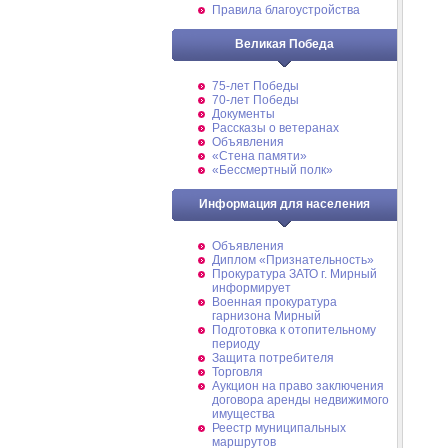
Правила благоустройства
Великая Победа
75-лет Победы
70-лет Победы
Документы
Рассказы о ветеранах
Объявления
«Стена памяти»
«Бессмертный полк»
Информация для населения
Объявления
Диплом «Признательность»
Прокуратура ЗАТО г. Мирный
информирует
Военная прокуратура
гарнизона Мирный
Подготовка к отопительному
периоду
Защита потребителя
Торговля
Аукцион на право заключения
договора аренды недвижимого
имущества
Реестр муниципальных
маршрутов