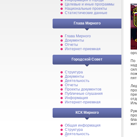
Информация о городе
Целевые и иные программы
Национальные проекты
Статистические данные
Глава Мирного
Глава Мирного
Документы
Отчеты
Интернет-приемная
орг
Городской Совет
По 
над
сил
Структура
пож
Документы
пят
Деятельность
Отчеты
Лю
Проекты документов
про
Публичные слушания
пре
Информация
отд
Интернет-приемная
Иль
Рук
КСК Мирного
про
бла
жит
Общая информация
Структура
Деятельность