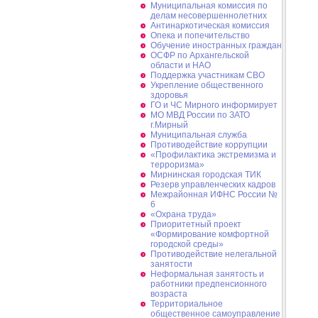
Муниципальная комиссия по
делам несовершеннолетних
Антинаркотическая комиссия
Опека и попечительство
Обучение иностранных граждан
ОСФР по Архангельской
области и НАО
Поддержка участникам СВО
Укрепление общественного
здоровья
ГО и ЧС Мирного информирует
МО МВД России по ЗАТО
г.Мирный
Муниципальная cлужба
Противодействие коррупции
«Профилактика экстремизма и
терроризма»
Мирнинская городская ТИК
Резерв управленческих кадров
Межрайонная ИФНС России №
6
«Охрана труда»
Приоритетный проект
«Формирование комфортной
городской среды»
Противодействие нелегальной
занятости
Неформальная занятость и
работники предпенсионного
возраста
Территориальное
общественное самоуправление