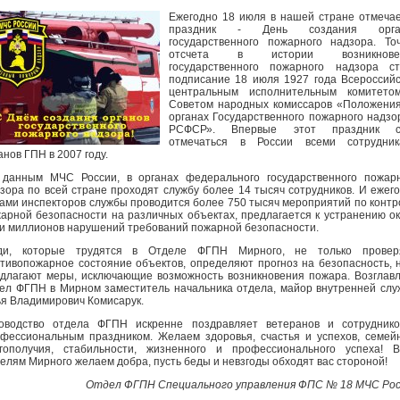
Ежегодно 18 июля в нашей стране отмеча
праздник - День создания орга
государственного пожарного надзора. То
отсчета в истории возникнове
государственного пожарного надзора ст
подписание 18 июля 1927 года Всероссий
центральным исполнительным комитето
Советом народных комиссаров «Положени
органах Государственного пожарного надзо
РСФСР». Впервые этот праздник с
отмечаться в России всеми сотрудник
анов ГПН в 2007 году.
данным МЧС России, в органах федерального государственного пожар
зора по всей стране проходят службу более 14 тысяч сотрудников. И ежег
ами инспекторов службы проводится более 750 тысяч мероприятий по конт
арной безопасности на различных объектах, предлагается к устранению о
и миллионов нарушений требований пожарной безопасности.
ди, которые трудятся в Отделе ФГПН Мирного, не только провер
тивопожарное состояние объектов, определяют прогноз на безопасность, 
длагают меры, исключающие возможность возникновения пожара. Возглав
ел ФГПН в Мирном заместитель начальника отдела, майор внутренней сл
я Владимирович Комисарук.
оводство отдела ФГПН искренне поздравляет ветеранов и сотруднико
фессиональным праздником. Желаем здоровья, счастья и успехов, семей
гополучия, стабильности, жизненного и профессионального успеха! 
елям Мирного желаем добра, пусть беды и невзгоды обходят вас стороной!
Отдел ФГПН Специального управления ФПС № 18 МЧС Ро