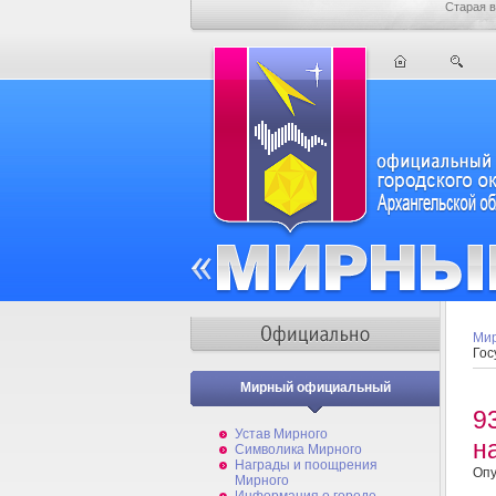
Старая в
Мир
Гос
Мирный официальный
9
Устав Мирного
н
Символика Мирного
Награды и поощрения
Опу
Мирного