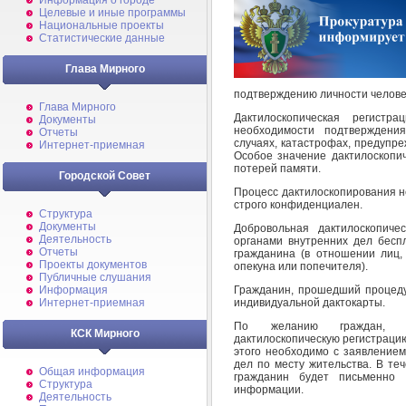
Информация о городе
Целевые и иные программы
Национальные проекты
Статистические данные
Глава Мирного
подтверждению личности челове
Глава Мирного
Дактилоскопическая регист
Документы
необходимости подтверждени
Отчеты
случаях, катастрофах, предупр
Интернет-приемная
Особое значение дактилоскопи
потерей памяти.
Городской Совет
Процесс дактилоскопирования н
строго конфиденциален.
Структура
Документы
Добровольная дактилоскопиче
Деятельность
органами внутренних дел бесп
Отчеты
гражданина (в отношении лиц,
Проекты документов
опекуна или попечителя).
Публичные слушания
Гражданин, прошедший процеду
Информация
индивидуальной дактокарты.
Интернет-приемная
По желанию граждан, пр
КСК Мирного
дактилоскопическую регистраци
этого необходимо с заявлением
дел по месту жительства. В те
Общая информация
гражданин будет письменно 
Структура
информации.
Деятельность