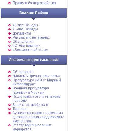
Правила благоустройства
Великая Победа
75-лет Победы
70-лет Победы
Документы
Рассказы о ветеранах
Объявления
«Стена памяти»
«Бессмертный полк»
Информация для населения
Объявления
Диплом «Признательность»
Прокуратура ЗАТО г. Мирный
информирует
Военная прокуратура
гарнизона Мирный
Подготовка к отопительному
периоду
Защита потребителя
Торговля
Аукцион на право заключения
договора аренды недвижимого
имущества
Реестр муниципальных
маршрутов