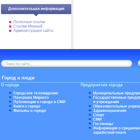
Дополнительная информация
Полезные ссылки
Ссылки Мирный
Администрация сайта
Город и люди
О городе
Предприятия города
Городское телевидение
Муниципальные предпри
Панорама Мирного
Государственные предп
Публикации о городе в СМИ
и учреждения
Книги о городе
Образовательные учреж
Фильмы о городе
Здравоохранение
Спорт
СМИ
Гостиницы
Информация о среднеме
заработной плате