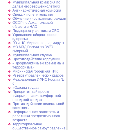
Муниципальная комиссия по
делам несовершеннолетних
Антинаркотическая комиссия
Опека и попечительство
Обучение иностранных граждан
ОСФР по Архангельской
области и НАО
Поддержка участникам СВО
Укрепление общественного
здоровья
ГО и ЧС Мирного информирует
МО МВД России по ЗАТО
г.Мирный
Муниципальная cлужба
Противодействие коррупции
«Профилактика экстремизма и
терроризма»
Мирнинская городская ТИК
Резерв управленческих кадров
Межрайонная ИФНС России №
6
«Охрана труда»
Приоритетный проект
«Формирование комфортной
городской среды»
Противодействие нелегальной
занятости
Неформальная занятость и
работники предпенсионного
возраста
Территориальное
общественное самоуправление