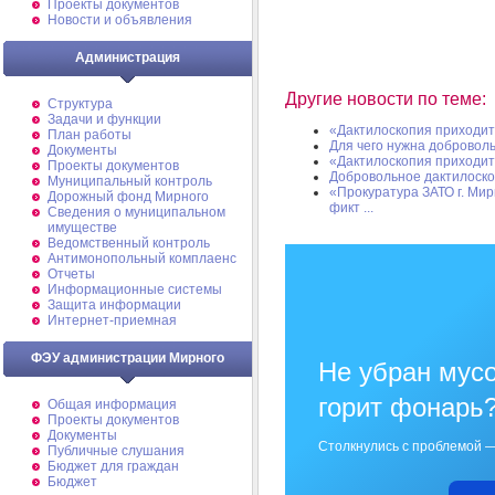
Проекты документов
Новости и объявления
Администрация
Другие новости по теме:
Структура
Задачи и функции
«Дактилоскопия приходи
План работы
Для чего нужна добровол
Документы
«Дактилоскопия приходи
Проекты документов
Добровольное дактилоск
Муниципальный контроль
«Прокуратура ЗАТО г. Ми
Дорожный фонд Мирного
фикт ...
Cведения о муниципальном
имуществе
Ведомственный контроль
Антимонопольный комплаенс
Отчеты
Информационные системы
Защита информации
Интернет-приемная
ФЭУ администрации Мирного
Не убран мусо
горит фонарь
Общая информация
Проекты документов
Документы
Столкнулись с проблемой —
Публичные слушания
Бюджет для граждан
Бюджет