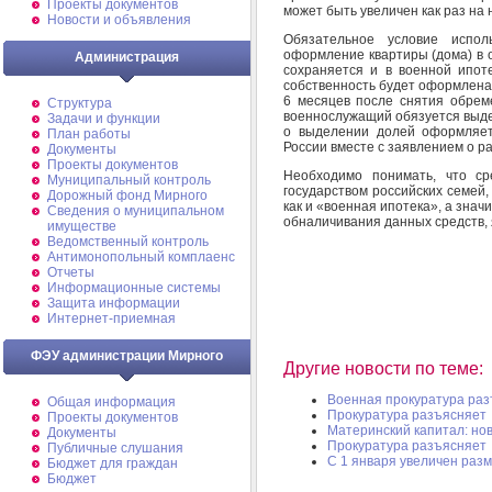
Проекты документов
может быть увеличен как раз на
Новости и объявления
Обязательное условие испол
оформление квартиры (дома) в 
Администрация
сохраняется и в военной ипоте
собственность будет оформлена 
6 месяцев после снятия обрем
Структура
военнослужащий обязуется выдел
Задачи и функции
о выделении долей оформляет
План работы
России вместе с заявлением о р
Документы
Проекты документов
Необходимо понимать, что ср
Муниципальный контроль
государством российских семей
Дорожный фонд Мирного
как и «военная ипотека», а зна
Cведения о муниципальном
обналичивания данных средств,
имуществе
Ведомственный контроль
Антимонопольный комплаенс
Отчеты
Информационные системы
Защита информации
Интернет-приемная
ФЭУ администрации Мирного
Другие новости по теме:
Военная прокуратура ра
Общая информация
Прокуратура разъясняет
Проекты документов
Материнский капитал: нов
Документы
Прокуратура разъясняет
Публичные слушания
С 1 января увеличен раз
Бюджет для граждан
Бюджет