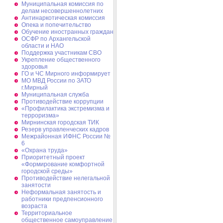
Муниципальная комиссия по
делам несовершеннолетних
Антинаркотическая комиссия
Опека и попечительство
Обучение иностранных граждан
ОСФР по Архангельской
области и НАО
Поддержка участникам СВО
Укрепление общественного
здоровья
ГО и ЧС Мирного информирует
МО МВД России по ЗАТО
г.Мирный
Муниципальная cлужба
Противодействие коррупции
«Профилактика экстремизма и
терроризма»
Мирнинская городская ТИК
Резерв управленческих кадров
Межрайонная ИФНС России №
6
«Охрана труда»
Приоритетный проект
«Формирование комфортной
городской среды»
Противодействие нелегальной
занятости
Неформальная занятость и
работники предпенсионного
возраста
Территориальное
общественное самоуправление