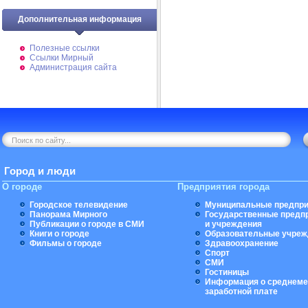
Дополнительная информация
Полезные ссылки
Ссылки Мирный
Администрация сайта
Город и люди
О городе
Предприятия города
Городское телевидение
Муниципальные предпри
Панорама Мирного
Государственные предп
Публикации о городе в СМИ
и учреждения
Книги о городе
Образовательные учреж
Фильмы о городе
Здравоохранение
Спорт
СМИ
Гостиницы
Информация о среднеме
заработной плате