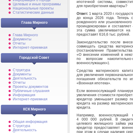
Информация о городе
ипотечной системы, совмести
Целевые и иные программы
для приобретения квартиры?
Национальные проекты
Статистические данные
Ответ:
1 марта 2020 г. государс
до конца 2026 года. Теперь 
рожденного или усыновленного 
Глава Мирного
проиндексирован и составляет 
эта сумма увеличивается на 
предоставят 616,6 тыс. рублей.
Глава Мирного
Документы
Законодательство после внес
Отчеты
совмещать средства материнс
Интернет-приемная
(постановление Правительст
«О внесении изменений в неко
Городской Совет
по вопросам накопительно
военнослужащих»).
Структура
Средства материнского капи
Документы
для увеличения первоначального
Деятельность
погашения обязательств по и
Отчеты
«Военная ипотека».
Проекты документов
Если военнослужащий планируе
Публичные слушания
увеличения стоимости приобрета
Информация
кредитор уменьшает размер пе
Интернет-приемная
кредита на размер материнског
кредита.
КСК Мирного
Например, военнослужащий 
4 000 000 рублей. В свидет
Общая информация
целевого жилищного займа ук
Структура
кредитор предоставляет военн
Деятельность
при этом в случае наличия сер