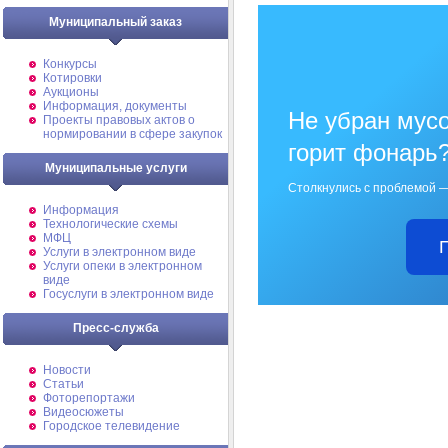
Муниципальный заказ
Конкурсы
Котировки
Аукционы
Информация, документы
Не убран мусо
Проекты правовых актов о
нормировании в сфере закупок
горит фонарь
Муниципальные услуги
Столкнулись с проблемой —
Информация
Технологические схемы
МФЦ
Услуги в электронном виде
Услуги опеки в электронном
виде
Госуслуги в электронном виде
Пресс-служба
Новости
Статьи
Фоторепортажи
Видеосюжеты
Городское телевидение