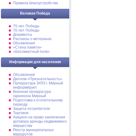
Правила благоустройства
Великая Победа
75-лет Победы
70-лет Победы
Документы
Рассказы о ветеранах
Объявления
«Стена памяти»
«Бессмертный полк»
Информация для населения
Объявления
Диплом «Признательность»
Прокуратура ЗАТО г. Мирный
информирует
Военная прокуратура
гарнизона Мирный
Подготовка к отопительному
периоду
Защита потребителя
Торговля
Аукцион на право заключения
договора аренды недвижимого
имущества
Реестр муниципальных
маршрутов