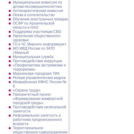
Муниципальная комиссия по
делам несовершеннолетних
Антинаркотическая комиссия
Опека и попечительство
Обучение иностранных граждан
ОСФР по Архангельской
области и НАО
Поддержка участникам СВО
Укрепление общественного
здоровья
ГО и ЧС Мирного информирует
МО МВД России по ЗАТО
г.Мирный
Муниципальная cлужба
Противодействие коррупции
«Профилактика экстремизма и
терроризма»
Мирнинская городская ТИК
Резерв управленческих кадров
Межрайонная ИФНС России №
6
«Охрана труда»
Приоритетный проект
«Формирование комфортной
городской среды»
Противодействие нелегальной
занятости
Неформальная занятость и
работники предпенсионного
возраста
Территориальное
общественное самоуправление