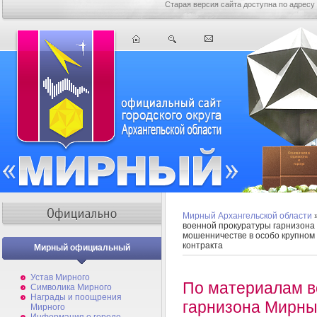
Старая версия сайта доступна по адресу
Мирный Архангельской области
военной прокуратуры гарнизона
мошенничестве в особо крупном
контракта
Мирный официальный
Устав Мирного
По материалам в
Символика Мирного
Награды и поощрения
гарнизона Мирны
Мирного