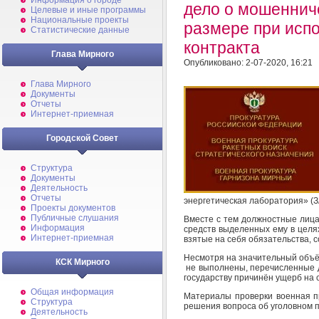
Информация о городе
дело о мошеннич
Целевые и иные программы
Национальные проекты
размере при исп
Статистические данные
контракта
Глава Мирного
Опубликовано: 2-07-2020, 16:21
Глава Мирного
Документы
Отчеты
Интернет-приемная
Городской Совет
Структура
Документы
Деятельность
Отчеты
энергетическая лаборатория» (
Проекты документов
Публичные слушания
Вместе с тем должностные лиц
Информация
средств выделенных ему в целя
Интернет-приемная
взятые на себя обязательства, 
Несмотря на значительный объ
КСК Мирного
не выполнены, перечисленные д
государству причинён ущерб на с
Общая информация
Материалы проверки военная п
Структура
решения вопроса об уголовном 
Деятельность