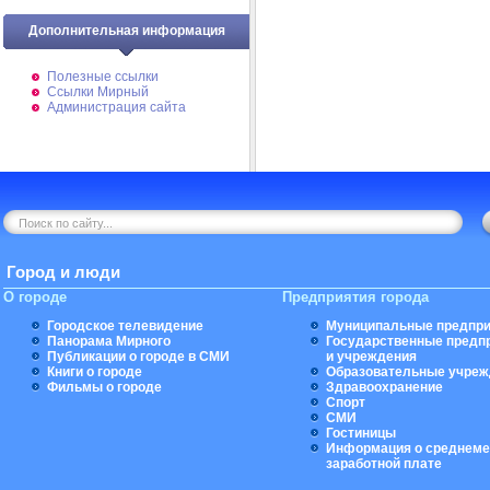
Дополнительная информация
Полезные ссылки
Ссылки Мирный
Администрация сайта
Город и люди
О городе
Предприятия города
Городское телевидение
Муниципальные предпри
Панорама Мирного
Государственные предп
Публикации о городе в СМИ
и учреждения
Книги о городе
Образовательные учреж
Фильмы о городе
Здравоохранение
Спорт
СМИ
Гостиницы
Информация о среднеме
заработной плате