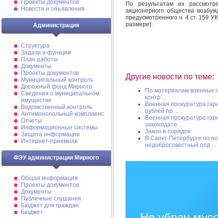
Проекты документов
По результатам их рассмотр
Новости и объявления
акционерного общества возбуж
предусмотренного ч. 4 ст. 159 
размере).
Администрация
Структура
Задачи и функции
План работы
Документы
Проекты документов
Другие новости по теме:
Муниципальный контроль
Дорожный фонд Мирного
По материалам военных п
Cведения о муниципальном
контр ...
имуществе
Военная прокуратура гар
Ведомственный контроль
рублей пр ...
Антимонопольный комплаенс
Военная прокуратура гар
Отчеты
законодате ...
Информационные системы
Закон и порядок
Защита информации
В Санкт-Петербурге по п
Интернет-приемная
недобросовестный под ...
ФЭУ администрации Мирного
Общая информация
Проекты документов
Документы
Публичные слушания
Бюджет для граждан
Бюджет
Не убран мусо