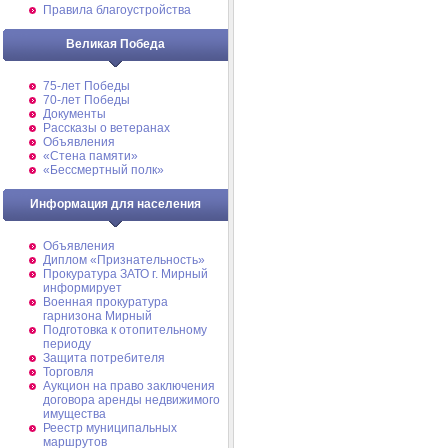
Правила благоустройства
Великая Победа
75-лет Победы
70-лет Победы
Документы
Рассказы о ветеранах
Объявления
«Стена памяти»
«Бессмертный полк»
Информация для населения
Объявления
Диплом «Признательность»
Прокуратура ЗАТО г. Мирный
информирует
Военная прокуратура
гарнизона Мирный
Подготовка к отопительному
периоду
Защита потребителя
Торговля
Аукцион на право заключения
договора аренды недвижимого
имущества
Реестр муниципальных
маршрутов