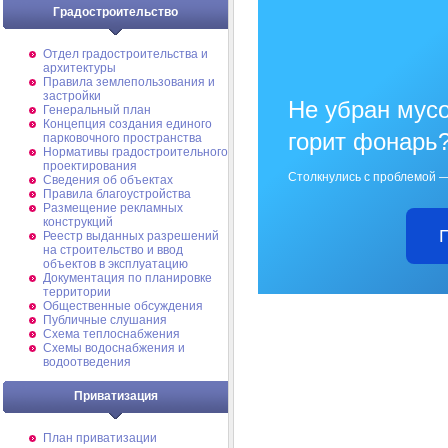
Градостроительство
Отдел градостроительства и
архитектуры
Правила землепользования и
застройки
Не убран мусо
Генеральный план
Концепция создания единого
горит фонарь
парковочного пространства
Нормативы градостроительного
проектирования
Столкнулись с проблемой —
Сведения об объектах
Правила благоустройства
Размещение рекламных
конструкций
Реестр выданных разрешений
на строительство и ввод
объектов в эксплуатацию
Документация по планировке
территории
Общественные обсуждения
Публичные слушания
Схема теплоснабжения
Схемы водоснабжения и
водоотведения
Приватизация
План приватизации