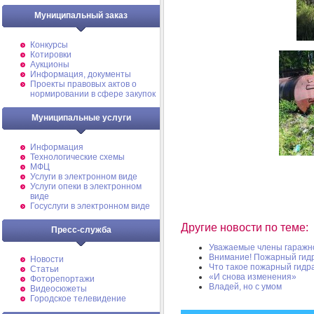
Муниципальный заказ
Конкурсы
Котировки
Аукционы
Информация, документы
Проекты правовых актов о
нормировании в сфере закупок
Муниципальные услуги
Информация
Технологические схемы
МФЦ
Услуги в электронном виде
Услуги опеки в электронном
виде
Госуслуги в электронном виде
Другие новости по теме:
Пресс-служба
Уважаемые члены гаражно
Внимание! Пожарный гид
Новости
Что такое пожарный гидр
Статьи
«И снова изменения»
Фоторепортажи
Владей, но с умом
Видеосюжеты
Городское телевидение