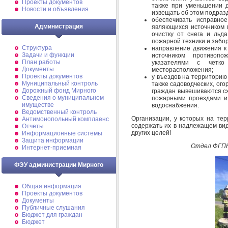
Проекты документов
также при уменьшении д
Новости и объявления
извещать об этом подраз
обеспечивать исправное
Администрация
являющихся источником 
очистку от снега и льд
пожарной техники и забор
Структура
направление движения к
Задачи и функции
источником противопо
План работы
указателями с четк
Документы
месторасположения;
Проекты документов
у въездов на территорию
Муниципальный контроль
также садоводческих, ог
Дорожный фонд Мирного
граждан вывешиваются сх
Cведения о муниципальном
пожарными проездами и 
имуществе
водоснабжения.
Ведомственный контроль
Организации, у которых на те
Антимонопольный комплаенс
содержать их в надлежащем вид
Отчеты
других целей!
Информационные системы
Защита информации
Отдел ФГПН
Интернет-приемная
ФЭУ администрации Мирного
Общая информация
Проекты документов
Документы
Публичные слушания
Бюджет для граждан
Бюджет