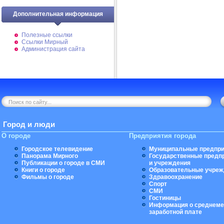
Дополнительная информация
Полезные ссылки
Ссылки Мирный
Администрация сайта
Город и люди
О городе
Предприятия города
Городское телевидение
Муниципальные предпри
Панорама Мирного
Государственные предп
Публикации о городе в СМИ
и учреждения
Книги о городе
Образовательные учреж
Фильмы о городе
Здравоохранение
Спорт
СМИ
Гостиницы
Информация о среднеме
заработной плате