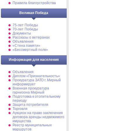
Правила благоустройства
Великая Победа
75-лет Победы
70-лет Победы
Документы
Рассказы о ветеранах
Объявления
«Стена памяти»
«Бессмертный полк»
Информация для населения
Объявления
Диплом «Признательность»
Прокуратура ЗАТО г. Мирный
информирует
Военная прокуратура
гарнизона Мирный
Подготовка к отопительному
периоду
Защита потребителя
Торговля
Аукцион на право заключения
договора аренды недвижимого
имущества
Реестр муниципальных
маршрутов