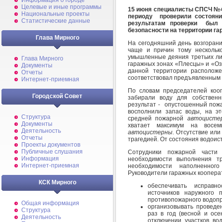
Информация о городе
Целевые и иные программы
15 июня специалисты СПСЧ №4
Национальные проекты
периоду проверили состояни
Статистические данные
результатам проверки был 
безопасности на территории г
Глава Мирного
На сегодняшний день возгорани
чаще и причин тому несколько
умышленные деяния третьих лиц
Глава Мирного
гаражных зонах «Плесцы» и «Оз
Документы
данной территории располож
Отчеты
соответствовал предъявленным
Интернет-приемная
По словам председателей коо
Городской Совет
забирали воду для собственн
результат - опустошенный пож
восполнили запас воды, на эт
Структура
средней пожарной
автоцисте
Документы
хватает максимум на восе
Деятельность
автоцистерны
. Отсутствие ил
Отчеты
трагедией. От состояния водоис
Проекты документов
Публичные слушания
Сотрудники пожарной части
Информация
необходимости выполнения т
Интернет-приемная
необходимости наполненного
Руководители гаражных кооперат
КСК Мирного
обеспечивать исправн
источников наружного 
противопожарного водопр
Общая информация
организовывать проведе
Структура
раз в год (весной и осе
Деятельность
отключении участков во