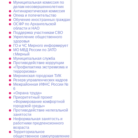
Муниципальная комиссия по
делам несовершеннолетних
Антинаркотическая комиссия
Опека и попечительство
Обучение иностранных граждан
ОСФР по Архангельской
области и НАО
Поддержка участникам СВО
Укрепление общественного
здоровья
ГО и ЧС Мирного информирует
МО МВД России по ЗАТО
г.Мирный
Муниципальная cлужба
Противодействие коррупции
«Профилактика экстремизма и
терроризма»
Мирнинская городская ТИК
Резерв управленческих кадров
Межрайонная ИФНС России №
6
«Охрана труда»
Приоритетный проект
«Формирование комфортной
городской среды»
Противодействие нелегальной
занятости
Неформальная занятость и
работники предпенсионного
возраста
Территориальное
общественное самоуправление