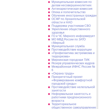
Муниципальная комиссия по
делам несовершеннолетних
Антинаркотическая комиссия
Опека и попечительство
Обучение иностранных граждан
ОСФР по Архангельской
области и НАО
Поддержка участникам СВО
Укрепление общественного
здоровья
ГО и ЧС Мирного информирует
МО МВД России по ЗАТО
г.Мирный
Муниципальная cлужба
Противодействие коррупции
«Профилактика экстремизма и
терроризма»
Мирнинская городская ТИК
Резерв управленческих кадров
Межрайонная ИФНС России №
6
«Охрана труда»
Приоритетный проект
«Формирование комфортной
городской среды»
Противодействие нелегальной
занятости
Неформальная занятость и
работники предпенсионного
возраста
Территориальное
общественное самоуправление