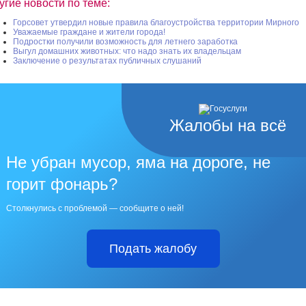
угие новости по теме:
Горсовет утвердил новые правила благоустройства территории Мирного
Уважаемые граждане и жители города!
Подростки получили возможность для летнего заработка
Выгул домашних животных: что надо знать их владельцам
Заключение о результатах публичных слушаний
Жалобы на всё
Не убран мусор, яма на дороге, не
горит фонарь?
Столкнулись с проблемой — сообщите о ней!
Подать жалобу