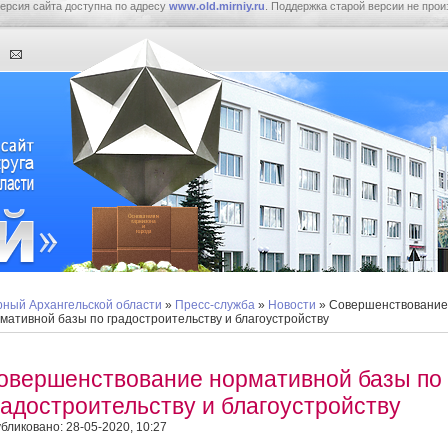
ерсия сайта доступна по адресу
www.old.mirniy.ru
. Поддержка старой версии не прои
ный Архангельской области
»
Пресс-служба
»
Новости
» Совершенствование
мативной базы по градостроительству и благоустройству
овершенствование нормативной базы по
радостроительству и благоустройству
бликовано: 28-05-2020, 10:27