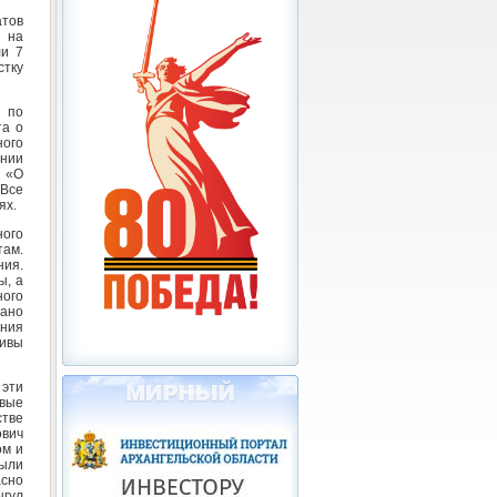
атов
 на
ли 7
стку
 по
та о
ого
ении
 «О
 Все
ях.
ного
там.
ния.
ы, а
ного
ано
ения
ивы
 эти
овые
стве
ович
ом и
ыли
сно
ыгул