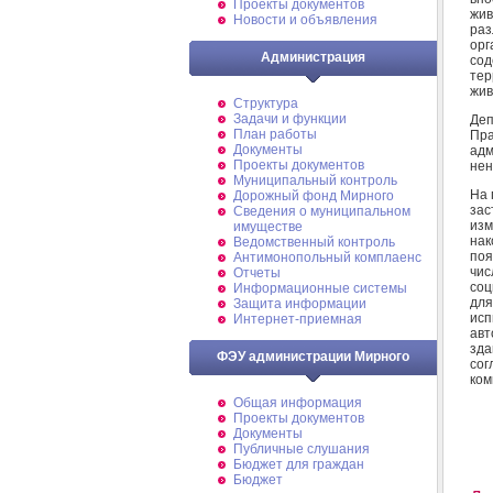
Проекты документов
жив
Новости и объявления
раз
орг
Администрация
со
тер
жив
Структура
Задачи и функции
Деп
План работы
Пр
Документы
ад
Проекты документов
нен
Муниципальный контроль
На 
Дорожный фонд Мирного
зас
Cведения о муниципальном
изм
имуществе
нак
Ведомственный контроль
поя
Антимонопольный комплаенс
чис
Отчеты
соц
Информационные системы
для
Защита информации
ис
Интернет-приемная
авт
зд
ФЭУ администрации Мирного
сог
ком
Общая информация
Проекты документов
Документы
Публичные слушания
Бюджет для граждан
Бюджет