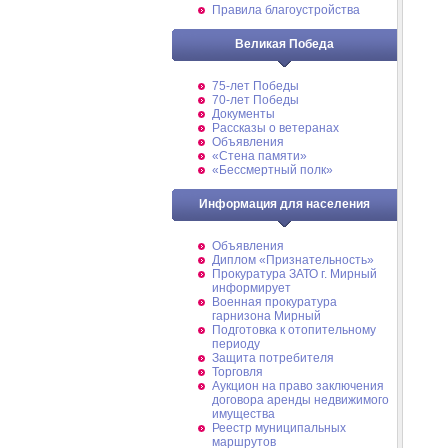
Правила благоустройства
Великая Победа
75-лет Победы
70-лет Победы
Документы
Рассказы о ветеранах
Объявления
«Стена памяти»
«Бессмертный полк»
Информация для населения
Объявления
Диплом «Признательность»
Прокуратура ЗАТО г. Мирный
информирует
Военная прокуратура
гарнизона Мирный
Подготовка к отопительному
периоду
Защита потребителя
Торговля
Аукцион на право заключения
договора аренды недвижимого
имущества
Реестр муниципальных
маршрутов