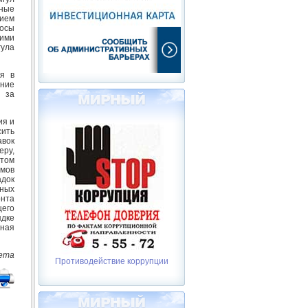
дные
нием
росы
ими
гула
ия в
ние
 за
ия и
сить
вок
еру,
 том
омов
адок
чных
нта
щего
дке
ьная
вета
Противодействие коррупции