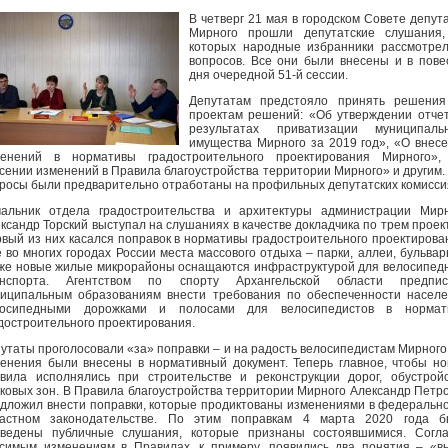
В четверг 21 мая в городском Совете депут
Мирного прошли депутатские слушания,
которых народные избранники рассмотре
вопросов. Все они были внесены и в пове
дня очередной 51-й сессии.
Депутатам предстояло принять решения
проектам решений: «Об утверждении отче
результатах приватизации муниципальн
имущества Мирного за 2019 год», «О внес
менений в нормативы градостроительного проектирования Мирного»,
сении изменений в Правила благоустройства территории Мирного» и другим.
росы были предварительно отработаны на профильных депутатских комисси
альник отдела градостроительства и архитектуры администрации Мир
ксандр Торский выступал на слушаниях в качестве докладчика по трем проек
вый из них касался поправок в нормативы градостроительного проектирова
 во многих городах России места массового отдыха – парки, аллеи, бульвар
же новые жилые микрорайоны оснащаются инфраструктурой для велосипед
анспорта. Агентством по спорту Архангельской области предпис
иципальным образованиям внести требования по обеспеченности насел
лосипедными дорожками и полосами для велосипедистов в нормат
достроительного проектирования.
утаты проголосовали «за» поправки – и на радость велосипедистам Мирного
енения были внесены в нормативный документ. Теперь главное, чтобы н
вила исполнялись при строительстве и реконструкции дорог, обустрой
ковых зон. В Правила благоустройства территории Мирного Александр Петр
дложил внести поправки, которые продиктованы изменениями в федеральн
ластном законодательстве. По этим поправкам 4 марта 2020 года б
ведены публичные слушания, которые признаны состоявшимися. Согла
симым изменениям в Правилах, к примеру, появились два понятия – «в