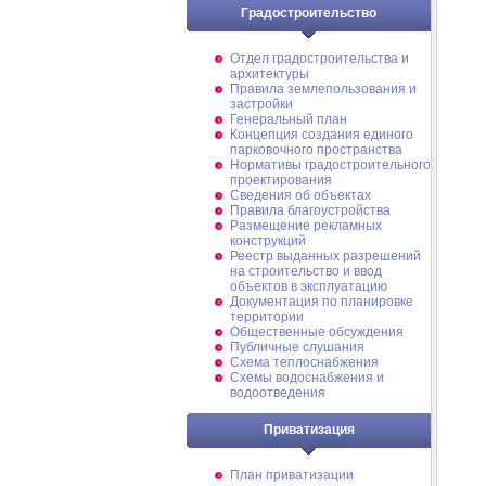
Градостроительство
Отдел градостроительства и
архитектуры
Правила землепользования и
застройки
Генеральный план
Концепция создания единого
парковочного пространства
Нормативы градостроительного
проектирования
Сведения об объектах
Правила благоустройства
Размещение рекламных
конструкций
Реестр выданных разрешений
на строительство и ввод
объектов в эксплуатацию
Документация по планировке
территории
Общественные обсуждения
Публичные слушания
Схема теплоснабжения
Схемы водоснабжения и
водоотведения
Приватизация
План приватизации