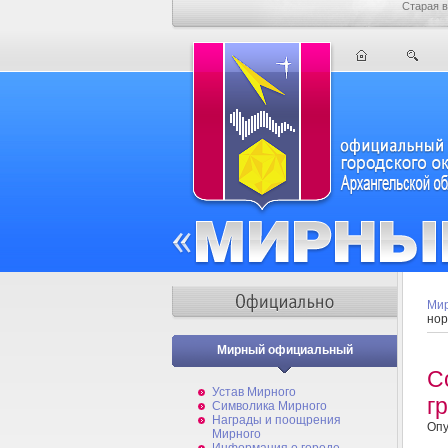
Старая в
Мир
нор
Мирный официальный
С
Устав Мирного
г
Символика Мирного
Награды и поощрения
Опу
Мирного