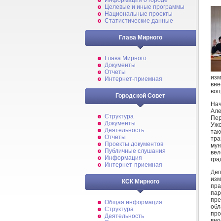
Информация о городе
Целевые и иные программы
Национальные проекты
Статистические данные
Глава Мирного
Глава Мирного
Документы
Отчеты
из
Интернет-приемная
вне
воп
Городской Совет
Нач
Але
Структура
Пер
Документы
Уже
Деятельность
так
Отчеты
тр
Проекты документов
мун
Публичные слушания
ве
Информация
гра
Интернет-приемная
Деп
изм
КСК Мирного
пра
пар
пре
Общая информация
об
Структура
про
Деятельность
вно