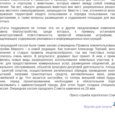
отного» и «прогулка с животным», которые имеют между собой очеви
личия. Так вот, «выгул» домашних животных вне мест, разрешенных реше
ана местного самоуправления, запрещается. Вместе с тем, уточняются воп
держания территорий общего пользования и порядка пользования так
риториями, а также вопросы размещения и содержания площадок для вы
отных.
утаты поддержали не только эти, но и другие предлагаемые изменен
авила благоустройства, среди которых, к примеру, установле
министративной ответственности, чреватой немалыми штрафами,
адлежащее содержание рекламных и информационных конструкций.
прошедшей сессии были также заново утверждены Правила землепользован
тройки Мирного – в новой редакции. Как пояснил Александр Торский, вно
енения в старые правила нецелесообразно, так как текстовых попра
опилось очень много. В результате, документ был принят. В нем, к прим
вились новые виды разрешенного использования земельных участков, в
ле: для предоставления коммунальных услуг, размещения общежитий, д
иального обслуживания, объектов культурно-досуговой деятельности, площ
 занятий спортом, осуществления религиозных обрядов, проведения нау
пытаний, заправки транспортных средств, автомобильных моек, ремо
омобилей и др. Что касается застройки, то теперь внешний облик буду
ания, перед проектированием, необходимо в обязательном поря
ласовывать с администрацией города. Для этого будет создана специал
иссия. Очередная сессия городского Совета намечена на 28 мая.
Пресс-служба городского Со
Версия для печати