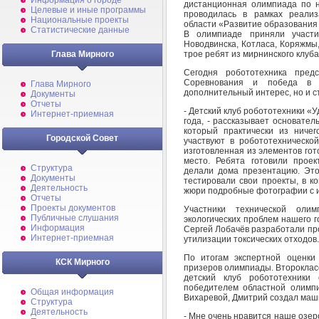
Информация о городе
дистанционная олимпиада по н
Целевые и иные программы
проводилась в рамках реализ
Национальные проекты
области «Развитие образования и
Статистические данные
В олимпиаде приняли участие
Новодвинска, Котласа, Коряжмы
трое ребят из мирнинского клуб
Глава Мирного
Сегодня робототехника пред
Соревнования и победа в 
Глава Мирного
дополнительный интерес, но и с
Документы
Отчеты
- Детский клуб робототехники «
Интернет-приемная
года, - рассказывает основател
который практически из ниче
Городской Совет
участвуют в робототехническо
изготовленная из элементов гот
место. Ребята готовили проек
Структура
делали дома презентацию. Это
Документы
тестировали свои проекты, в к
Деятельность
жюри подробные фотографии с и
Отчеты
Проекты документов
Участники технической оли
Публичные слушания
экологических проблем нашего г
Информация
Сергей Лобачёв разработали про
Интернет-приемная
утилизации токсических отходов.
По итогам экспертной оценки
КСК Мирного
призеров олимпиады. Второклас
детский клуб робототехники
победителем областной олимпи
Общая информация
Вихаревой, Дмитрий создал маш
Структура
Деятельность
- Мне очень нравится наше озеро