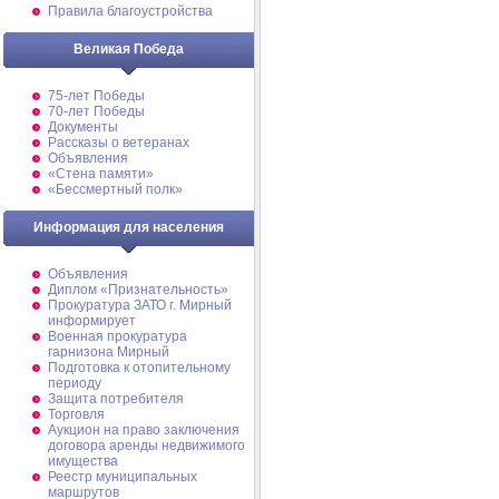
Правила благоустройства
Великая Победа
75-лет Победы
70-лет Победы
Документы
Рассказы о ветеранах
Объявления
«Стена памяти»
«Бессмертный полк»
Информация для населения
Объявления
Диплом «Признательность»
Прокуратура ЗАТО г. Мирный
информирует
Военная прокуратура
гарнизона Мирный
Подготовка к отопительному
периоду
Защита потребителя
Торговля
Аукцион на право заключения
договора аренды недвижимого
имущества
Реестр муниципальных
маршрутов