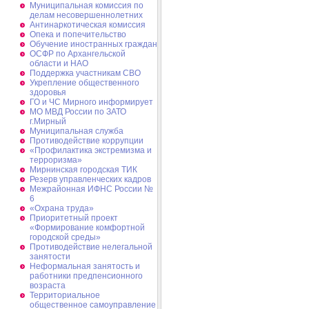
Муниципальная комиссия по
делам несовершеннолетних
Антинаркотическая комиссия
Опека и попечительство
Обучение иностранных граждан
ОСФР по Архангельской
области и НАО
Поддержка участникам СВО
Укрепление общественного
здоровья
ГО и ЧС Мирного информирует
МО МВД России по ЗАТО
г.Мирный
Муниципальная cлужба
Противодействие коррупции
«Профилактика экстремизма и
терроризма»
Мирнинская городская ТИК
Резерв управленческих кадров
Межрайонная ИФНС России №
6
«Охрана труда»
Приоритетный проект
«Формирование комфортной
городской среды»
Противодействие нелегальной
занятости
Неформальная занятость и
работники предпенсионного
возраста
Территориальное
общественное самоуправление