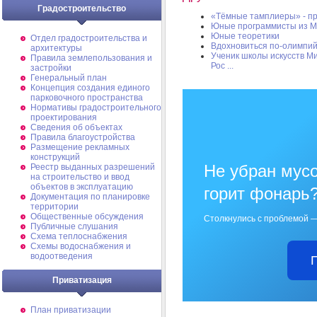
Градостроительство
«Тёмные тамплиеры» - пр
Юные программисты из Ми
Юные теоретики
Отдел градостроительства и
Вдохновиться по-олимпий
архитектуры
Ученик школы искусств М
Правила землепользования и
Рос ...
застройки
Генеральный план
Концепция создания единого
парковочного пространства
Нормативы градостроительного
проектирования
Сведения об объектах
Правила благоустройства
Размещение рекламных
конструкций
Не убран мусо
Реестр выданных разрешений
на строительство и ввод
объектов в эксплуатацию
горит фонарь
Документация по планировке
территории
Общественные обсуждения
Столкнулись с проблемой —
Публичные слушания
Схема теплоснабжения
Схемы водоснабжения и
водоотведения
Приватизация
План приватизации