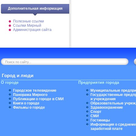
Дополнительная информация
Полезные ссылки
Ссылки Мирный
Администрация сайта
Город и люди
О городе
Предприятия города
Городское телевидение
Муниципальные предпри
Панорама Мирного
Государственные предп
Публикации о городе в СМИ
и учреждения
Книги о городе
Образовательные учреж
Фильмы о городе
Здравоохранение
Спорт
СМИ
Гостиницы
Информация о среднеме
заработной плате