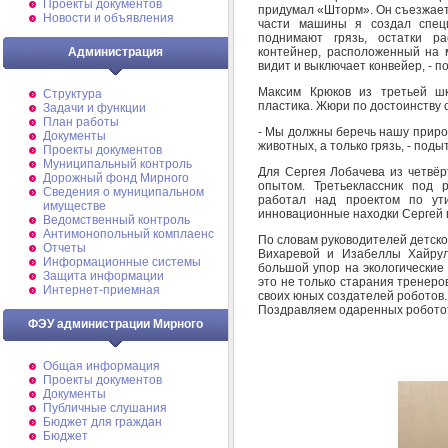
Проекты документов
придумал «Шторм». Он съезжает 
Новости и объявления
части машины я создал спец
поднимают грязь, остатки р
контейнер, расположенный на м
Администрация
видит и выключает конвейер, - 
Максим Крюков из третьей шк
Структура
пластика. Жюри по достоинству 
Задачи и функции
План работы
- Мы должны беречь нашу природ
Документы
животных, а только грязь, - под
Проекты документов
Муниципальный контроль
Для Сергея Лобачева из четвёр
Дорожный фонд Мирного
опытом. Третьеклассник под 
Cведения о муниципальном
работал над проектом по ути
имуществе
инновационные находки Сергей 
Ведомственный контроль
Антимонопольный комплаенс
По словам руководителей детск
Отчеты
Вихаревой и Изабеллы Хайрул
Информационные системы
большой упор на экологические
Защита информации
это не только старания тренеров
Интернет-приемная
своих юных создателей роботов.
Поздравляем одаренных роботот
ФЭУ администрации Мирного
Общая информация
Проекты документов
Документы
Публичные слушания
Бюджет для граждан
Бюджет