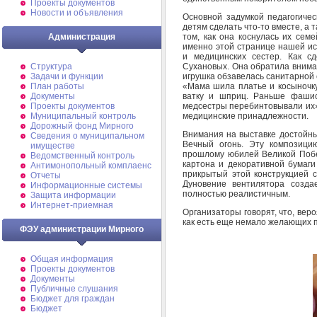
Проекты документов
Новости и объявления
Основной задумкой педагогичес
детям сделать что-то вместе, а 
том, как она коснулась их сем
Администрация
именно этой странице нашей ис
и медицинских сестер. Как с
Сухановых. Она обратила внимани
Структура
игрушка обзавелась санитарной 
Задачи и функции
«Мама шила платье и косыночку,
План работы
ватку и шприц. Раньше фашис
Документы
медсестры перебинтовывали их»,
Проекты документов
медицинские принадлежности.
Муниципальный контроль
Дорожный фонд Мирного
Внимания на выставке достойны
Cведения о муниципальном
Вечный огонь. Эту композици
имуществе
прошлому юбилей Великой Побе
Ведомственный контроль
картона и декоративной бумаги
Антимонопольный комплаенс
прикрытый этой конструкцией с
Отчеты
Дуновение вентилятора созда
Информационные системы
полностью реалистичным.
Защита информации
Интернет-приемная
Организаторы говорят, что, веро
как есть еще немало желающих 
ФЭУ администрации Мирного
Общая информация
Проекты документов
Документы
Публичные слушания
Бюджет для граждан
Бюджет