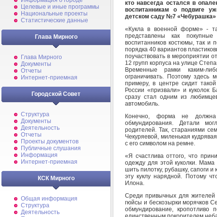
Информация о городе
кто навсегда остался в опал
Целевые и иные программы
воспитанникам о подвиге у
Национальные проекты
детском саду №7 «Чебурашка»
Статистические данные
«Кукла в военной форме» - та
представлены как покупные
Глава Мирного
воспитанников костюмы, так и 
порядка 40 вариантов пластиков
поучаствовать в мероприятии от
Глава Мирного
12 групп корпуса на улице Степа
Документы
Временные рамки каким-ли
Отчеты
ограничивать. Поэтому здесь 
Интернет-приемная
примеру, в центре сидит так
России «призвали» и куколок 
Городской Совет
сразу стал одним из любимце
автомобиль.
Структура
Конечно, форма не должна
Документы
обмундирования. Детали мог
Деятельность
родителей. Так, стараниями се
Отчеты
Чекуряевой, миленькая кудрява
Проекты документов
с его символом на ремне.
Публичные слушания
Информация
«Я счастлива оттого, что прин
Интернет-приемная
одежду для этой куколки. Мама
шить пилотку, рубашку, сапоги и
эту куклу нарядной. Потому чт
КСК Мирного
Илона.
Среди привычных для жителей
Общая информация
гюйсы и бескозырки морячков Се
Структура
обмундирование, кропотливо 
Деятельность
единственным покорителем неба