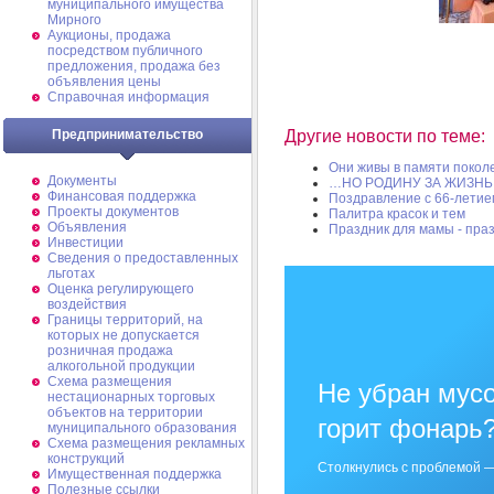
муниципального имущества
Мирного
Аукционы, продажа
посредством публичного
предложения, продажа без
объявления цены
Справочная информация
Предпринимательство
Другие новости по теме:
Они живы в памяти покол
Документы
…НО РОДИНУ ЗА ЖИЗНЬ
Финансовая поддержка
Поздравление с 66-летие
Проекты документов
Палитра красок и тем
Объявления
Праздник для мамы - праз
Инвестиции
Сведения о предоставленных
льготах
Оценка регулирующего
воздействия
Границы территорий, на
которых не допускается
розничная продажа
алкогольной продукции
Схема размещения
Не убран мусо
нестационарных торговых
объектов на территории
горит фонарь
муниципального образования
Схема размещения рекламных
конструкций
Столкнулись с проблемой —
Имущественная поддержка
Полезные ссылки