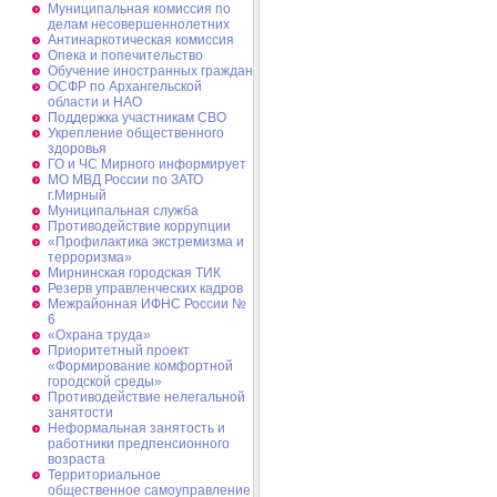
Муниципальная комиссия по
делам несовершеннолетних
Антинаркотическая комиссия
Опека и попечительство
Обучение иностранных граждан
ОСФР по Архангельской
области и НАО
Поддержка участникам СВО
Укрепление общественного
здоровья
ГО и ЧС Мирного информирует
МО МВД России по ЗАТО
г.Мирный
Муниципальная cлужба
Противодействие коррупции
«Профилактика экстремизма и
терроризма»
Мирнинская городская ТИК
Резерв управленческих кадров
Межрайонная ИФНС России №
6
«Охрана труда»
Приоритетный проект
«Формирование комфортной
городской среды»
Противодействие нелегальной
занятости
Неформальная занятость и
работники предпенсионного
возраста
Территориальное
общественное самоуправление