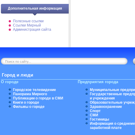
Дополнительная информация
Полезные ссылки
Ссылки Мирный
Администрация сайта
Город и люди
О городе
Предприятия города
Городское телевидение
Муниципальные предпри
Панорама Мирного
Государственные предп
Публикации о городе в СМИ
и учреждения
Книги о городе
Образовательные учреж
Фильмы о городе
Здравоохранение
Спорт
СМИ
Гостиницы
Информация о среднеме
заработной плате