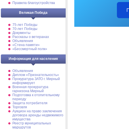
Правила благоустройства
Великая Победа
75-лет Победы
70-лет Победы
Документы
Рассказы о ветеранах
Объявления
«Стена памяти»
«Бессмертный полк»
Информация для населения
Объявления
Диплом «Признательность»
Прокуратура ЗАТО г. Мирный
информирует
Военная прокуратура
гарнизона Мирный
Подготовка к отопительному
периоду
Защита потребителя
Торговля
Аукцион на право заключения
договора аренды недвижимого
имущества
Реестр муниципальных
маршрутов