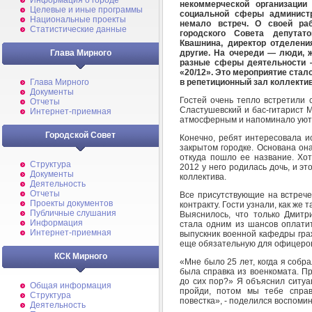
Информация о городе
некоммерческой организаци
Целевые и иные программы
социальной сферы админист
Национальные проекты
немало встреч. О своей ра
Статистические данные
городского Совета депутат
Квашнина, директор отделен
другие. На очереди — люди, 
Глава Мирного
разные сферы деятельности 
«20/12». Это мероприятие ста
в репетиционный зал коллекти
Глава Мирного
Документы
Гостей очень тепло встретили 
Отчеты
Сластушевский и бас-гитарист М
Интернет-приемная
атмосферным и напоминало уютн
Городской Совет
Конечно, ребят интересовала и
закрытом городке. Основана она
откуда пошло ее название. Хот
Структура
2012 у него родилась дочь, и э
Документы
коллектива.
Деятельность
Отчеты
Все присутствующие на встрече
Проекты документов
контракту. Гости узнали, как же
Публичные слушания
Выяснилось, что только Дмит
Информация
стала одним из шансов оплатит
Интернет-приемная
выпускник военной кафедры гра
еще обязательную для офицеров
КСК Мирного
«Мне было 25 лет, когда я собр
была справка из военкомата. Пр
до сих пор?» Я объяснил ситуа
Общая информация
пройди, потом мы тебе спра
Структура
повестка», - поделился воспоми
Деятельность