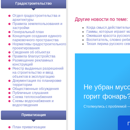
Градостроительство
Отдел градостроительства и
Другие новости по теме:
архитектуры
Правила землепользования и
Когда смысл действительн
застройки
Гаммы, которые играют 
Генеральный план
Ожившая красота русског
Концепция создания единого
Воспитатель, словно ребе
парковочного пространства
Тихая лирика русского се
Нормативы градостроительного
проектирования
Сведения об объектах
Правила благоустройства
Размещение рекламных
конструкций
Реестр выданных разрешений
на строительство и ввод
объектов в эксплуатацию
Документация по планировке
территории
Не убран мусо
Общественные обсуждения
Публичные слушания
горит фонарь
Схема теплоснабжения
Схемы водоснабжения и
водоотведения
Столкнулись с проблемой —
Приватизация
План приватизации