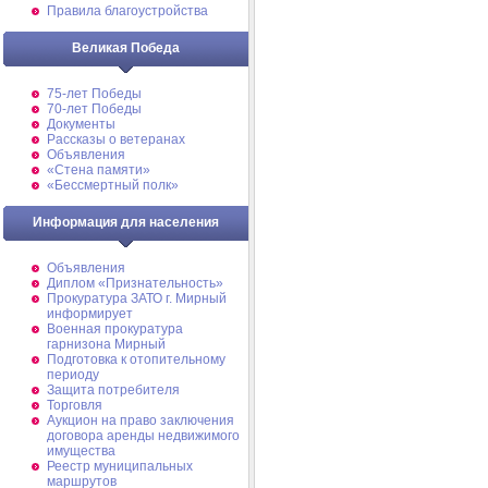
Правила благоустройства
Великая Победа
75-лет Победы
70-лет Победы
Документы
Рассказы о ветеранах
Объявления
«Стена памяти»
«Бессмертный полк»
Информация для населения
Объявления
Диплом «Признательность»
Прокуратура ЗАТО г. Мирный
информирует
Военная прокуратура
гарнизона Мирный
Подготовка к отопительному
периоду
Защита потребителя
Торговля
Аукцион на право заключения
договора аренды недвижимого
имущества
Реестр муниципальных
маршрутов