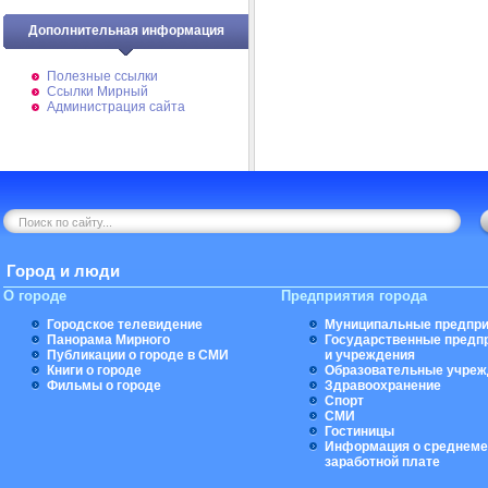
Дополнительная информация
Полезные ссылки
Ссылки Мирный
Администрация сайта
Город и люди
О городе
Предприятия города
Городское телевидение
Муниципальные предпри
Панорама Мирного
Государственные предп
Публикации о городе в СМИ
и учреждения
Книги о городе
Образовательные учреж
Фильмы о городе
Здравоохранение
Спорт
СМИ
Гостиницы
Информация о среднеме
заработной плате