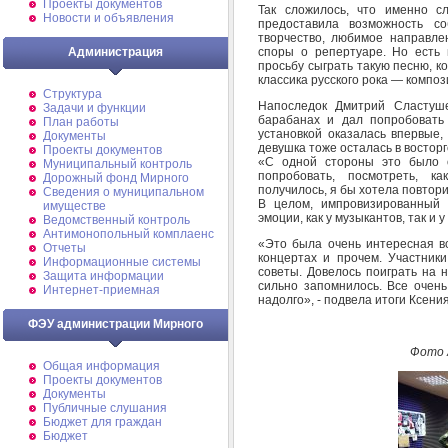
Проекты документов
Так сложилось, что именно с
Новости и объявления
предоставила возможность со
творчество, любимое направлен
споры о репертуаре. Но есть в
Администрация
просьбу сыграть такую песню, к
классика русского рока — компо
Структура
Напоследок Дмитрий Сластуше
Задачи и функции
барабанах и дал попробовать
План работы
установкой оказалась впервые,
Документы
девушка тоже осталась в восторг
Проекты документов
«С одной стороны это было о
Муниципальный контроль
попробовать, посмотреть, к
Дорожный фонд Мирного
получилось, я бы хотела повтори
Cведения о муниципальном
В целом, импровизированный 
имуществе
эмоции, как у музыкантов, так и у
Ведомственный контроль
Антимонопольный комплаенс
«Это была очень интересная вс
Отчеты
концертах и прочем. Участник
Информационные системы
советы. Довелось поиграть на 
Защита информации
сильно запомнилось. Все очень
Интернет-приемная
надолго», - подвела итоги Ксения
ФЭУ администрации Мирного
Фото 
Общая информация
Проекты документов
Документы
Публичные слушания
Бюджет для граждан
Бюджет