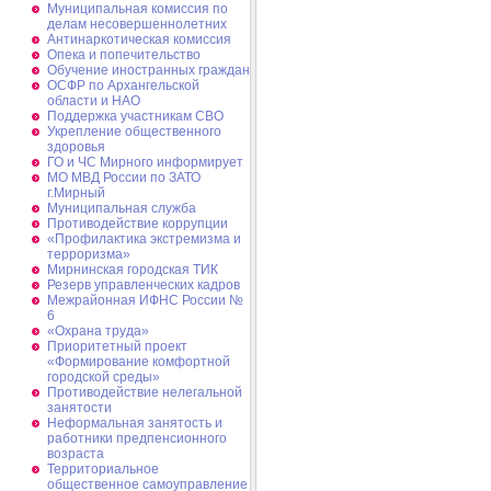
Муниципальная комиссия по
делам несовершеннолетних
Антинаркотическая комиссия
Опека и попечительство
Обучение иностранных граждан
ОСФР по Архангельской
области и НАО
Поддержка участникам СВО
Укрепление общественного
здоровья
ГО и ЧС Мирного информирует
МО МВД России по ЗАТО
г.Мирный
Муниципальная cлужба
Противодействие коррупции
«Профилактика экстремизма и
терроризма»
Мирнинская городская ТИК
Резерв управленческих кадров
Межрайонная ИФНС России №
6
«Охрана труда»
Приоритетный проект
«Формирование комфортной
городской среды»
Противодействие нелегальной
занятости
Неформальная занятость и
работники предпенсионного
возраста
Территориальное
общественное самоуправление